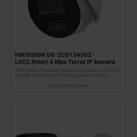
HIKVISION DS-2CD1343G2-
LIU(2.8mm) 4 Mpx Turret IP kamera
4 MPx Turret IP kamera s hybridným prísvitom, 2.8 mm,
uhol 98°, IR a biele svetlo 30 m, vstavaný mikrofón
DS-2CD1343G2-LIU(2.8mm)