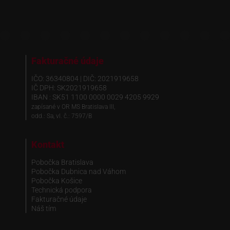
Fakturačné údaje
IČO: 36340804 | DIČ: 2021919658
IČ DPH: SK2021919658
IBAN : SK51 1100 0000 0029 4205 9929
zapísané v OR MS Bratislava III,
odd.: Sa, vl. č.: 7597/B
Kontakt
Pobočka Bratislava
Pobočka Dubnica nad Váhom
Pobočka Košice
Technická podpora
Fakturačné údaje
Náš tím