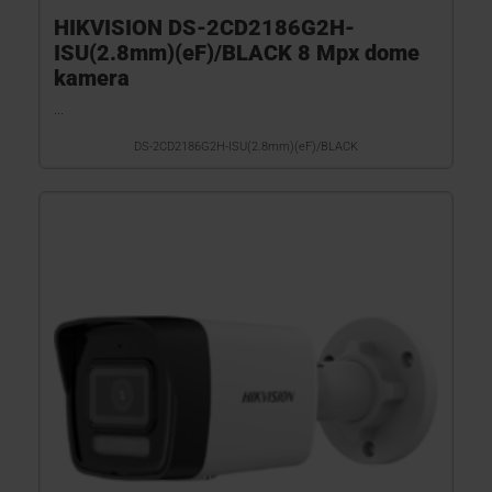
HIKVISION DS-2CD2186G2H-
ISU(2.8mm)(eF)/BLACK 8 Mpx dome
kamera
...
DS-2CD2186G2H-ISU(2.8mm)(eF)/BLACK