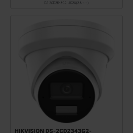
DS-2CD2543G2-LIS2U(2.8mm)
HIKVISION DS-2CD2343G2-