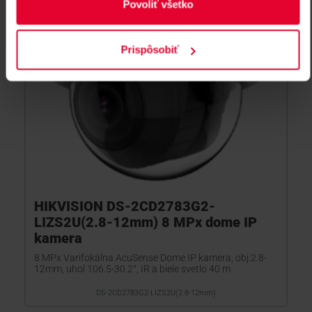
Povoliť všetko
Prispôsobiť
HIKVISION DS-2CD2783G2-
LIZS2U(2.8-12mm) 8 MPx dome IP
kamera
8 MPx Varifokálna AcuSense Dome IP kamera, obj.2.8-
12mm, uhol 106.5-30.2°, IR a biele svetlo 40 m
DS-2CD2783G2-LIZS2U(2.8-12mm)