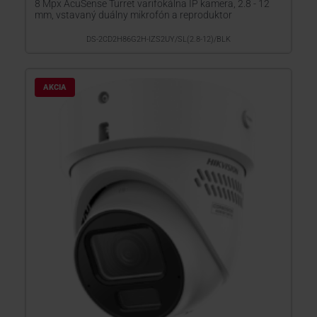
8 Mpx AcuSense Turret varifokálna IP kamera, 2.8 - 12
mm, vstavaný duálny mikrofón a reproduktor
DS-2CD2H86G2H-IZS2UY/SL(2.8-12)/BLK
AKCIA