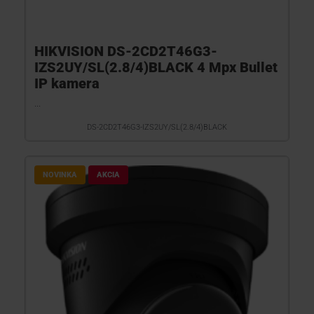
HIKVISION DS-2CD2T46G3-
IZS2UY/SL(2.8/4)BLACK 4 Mpx Bullet
IP kamera
...
DS-2CD2T46G3-IZS2UY/SL(2.8/4)BLACK
NOVINKA
AKCIA