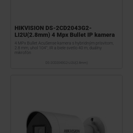
HIKVISION DS-2CD2043G2-
LI2U(2.8mm) 4 Mpx Bullet IP kamera
4 MPx Bullet AcuSense kamera s hybridným prísvitom,
2.8 mm, uhol 104°, IR a biele svetlo 40 m, duálny
mikrofón
DS-2CD2043G2-LI2U(2.8mm)