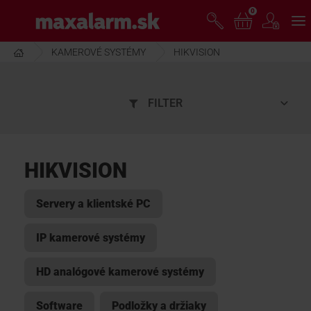
Prejsť
0
www.maxalarm.sk
k
hlavnému
obsahu
KAMEROVÉ SYSTÉMY
HIKVISION
VOĽNÝ PREDAJ
FILTER
AKCIA MESIACA
PRODUKTY
HIKVISION
SPOLOČNOSŤ
Servery a klientské PC
IP kamerové systémy
ŠKOLENIE
HD analógové kamerové systémy
PODPORA
Software
Podložky a držiaky