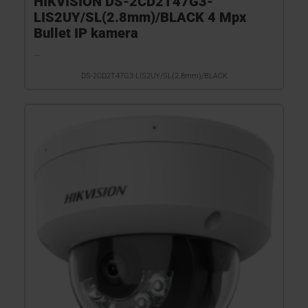
HIKVISION DS-2CD2T47G3-
LIS2UY/SL(2.8mm)/BLACK 4 Mpx
Bullet IP kamera
...
DS-2CD2T47G3-LIS2UY/SL(2.8mm)/BLACK