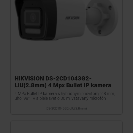
HIKVISION DS-2CD1043G2-
LIU(2.8mm) 4 Mpx Bullet IP kamera
4 MPx Bullet IP kamera s hybridným prísvitom, 2.8 mm,
uhol 98°, IR a biele svetlo 30 m, vstavaný mikrofón
DS-2CD1043G2-LIU(2.8mm)