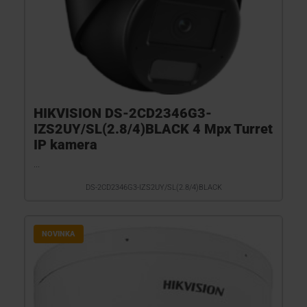
HIKVISION DS-2CD2346G3-
IZS2UY/SL(2.8/4)BLACK 4 Mpx Turret
IP kamera
...
DS-2CD2346G3-IZS2UY/SL(2.8/4)BLACK
NOVINKA