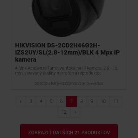
HIKVISION DS-2CD2H46G2H-
IZS2UY/SL(2.8-12mm)/BLK 4 Mpx IP
kamera
4 Mpx AcuSense Turret varifokálna IP kamera, 2.8 - 12
mm, vstavaný duálny mikrofón a reproduktor
DS-2CD2H46G2H-IZS2UY/SL(2.8-12mm)/BLK
«
3
4
5
6
7
8
9
10
11
12
»
ZOBRAZIŤ ĎALŠÍCH 21 PRODUKTOV