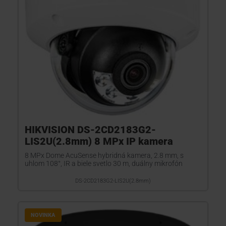
HIKVISION DS-2CD2183G2-
LIS2U(2.8mm) 8 MPx IP kamera
8 MPx Dome AcuSense hybridná kamera, 2.8 mm, s
uhlom 108°, IR a biele svetlo 30 m, duálny mikrofón
DS-2CD2183G2-LIS2U(2.8mm)
NOVINKA