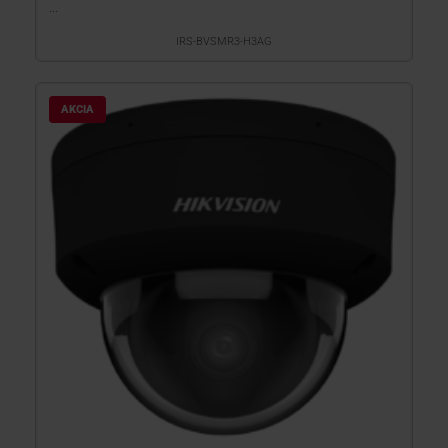
...
IRS-BVSMR3-H3AG
AKCIA