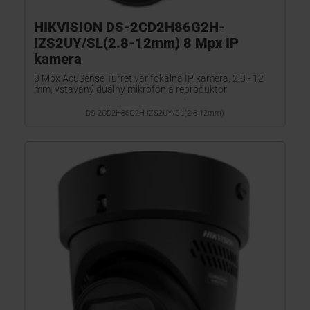
HIKVISION DS-2CD2H86G2H-
IZS2UY/SL(2.8-12mm) 8 Mpx IP
kamera
8 Mpx AcuSense Turret varifokálna IP kamera, 2.8 - 12
mm, vstavaný duálny mikrofón a reproduktor
DS-2CD2H86G2H-IZS2UY/SL(2.8-12mm)