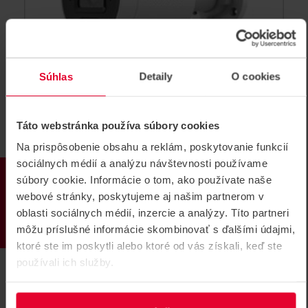
Súhlas
Detaily
O cookies
Táto webstránka používa súbory cookies
HIKVISION DS-2CD2083G2-
Na prispôsobenie obsahu a reklám, poskytovanie funkcií
LI2U(2.8mm) 8 Mpx Bullet IP kamera
sociálnych médií a analýzu návštevnosti používame
8 MPx Bullet AcuSense kamera s hybridným prísvitom,
PRODUKTY
súbory cookie. Informácie o tom, ako používate naše
2.8 mm, uhol 108°, IR a biele svetlo 40 m, duálny
mikrofón
webové stránky, poskytujeme aj našim partnerom v
oblasti sociálnych médií, inzercie a analýzy. Títo partneri
DS-2CD2083G2-LI2U(2.8mm)
môžu príslušné informácie skombinovať s ďalšími údajmi,
ktoré ste im poskytli alebo ktoré od vás získali, keď ste
používali ich služby.