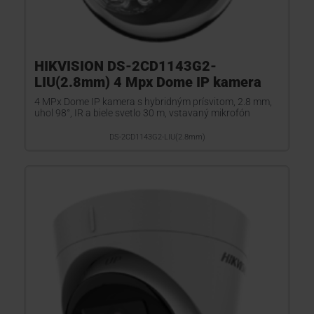
HIKVISION DS-2CD1143G2-
LIU(2.8mm) 4 Mpx Dome IP kamera
4 MPx Dome IP kamera s hybridným prísvitom, 2.8 mm,
uhol 98°, IR a biele svetlo 30 m, vstavaný mikrofón
DS-2CD1143G2-LIU(2.8mm)