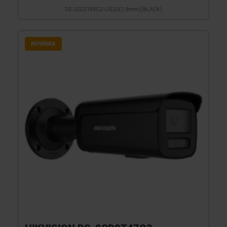
DS-2CD2183G2-LIS2U(2.8mm)(BLACK)
NOVINKA