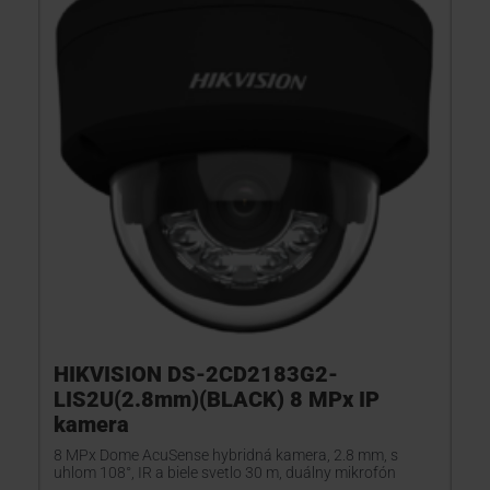
HIKVISION DS-2CD2183G2-
LIS2U(2.8mm)(BLACK) 8 MPx IP
kamera
8 MPx Dome AcuSense hybridná kamera, 2.8 mm, s
uhlom 108°, IR a biele svetlo 30 m, duálny mikrofón