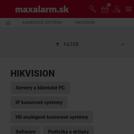
Prejsť
0
www.maxalarm.sk
k
hlavnému
obsahu
KAMEROVÉ SYSTÉMY
HIKVISION
VOĽNÝ PREDAJ
FILTER
AKCIA MESIACA
PRODUKTY
HIKVISION
SPOLOČNOSŤ
Servery a klientské PC
IP kamerové systémy
ŠKOLENIE
HD analógové kamerové systémy
PODPORA
Software
Podložky a držiaky