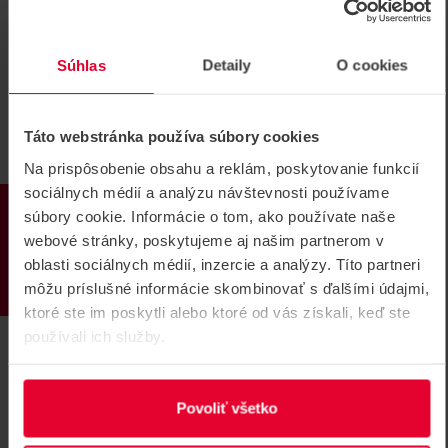
Súhlas
Detaily
O cookies
Táto webstránka používa súbory cookies
HIKVISION DS-2CE12KF3TP-DLS 5
Na prispôsobenie obsahu a reklám, poskytovanie funkcií
Mpx Bullet Turbo HD kamera
sociálnych médií a analýzu návštevnosti používame
PRODUKTY
5 Mpx panoramatická 2-objek. Bullet Turbo HD kamera,
súbory cookie. Informácie o tom, ako používate naše
uhol záberu 180°, IR do 40 m, biele svetlo 40 m
webové stránky, poskytujeme aj našim partnerom v
oblasti sociálnych médií, inzercie a analýzy. Títo partneri
DS-2CE12KF3TP-DLS
môžu príslušné informácie skombinovať s ďalšími údajmi,
ktoré ste im poskytli alebo ktoré od vás získali, keď ste
používali ich služby.
Povoliť všetko