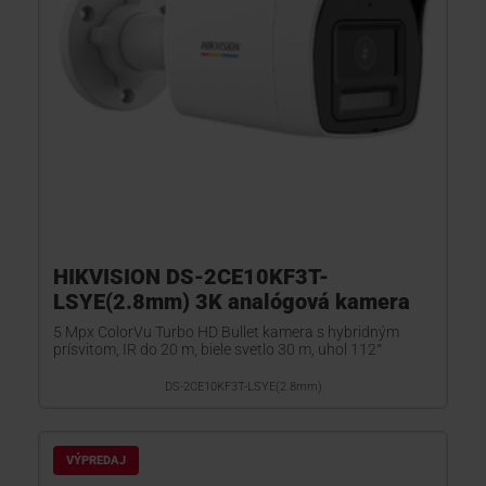
HIKVISION DS-2CE10KF3T-
LSYE(2.8mm) 3K analógová kamera
5 Mpx ColorVu Turbo HD Bullet kamera s hybridným
prísvitom, IR do 20 m, biele svetlo 30 m, uhol 112°
DS-2CE10KF3T-LSYE(2.8mm)
VÝPREDAJ