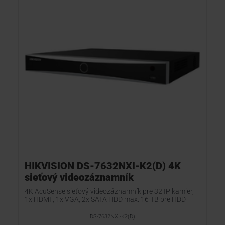
HIKVISION DS-7632NXI-K2(D) 4K
sieťový videozáznamník
4K AcuSense sieťový videozáznamník pre 32 IP kamier,
1x HDMI , 1x VGA, 2x SATA HDD max. 16 TB pre HDD
DS-7632NXI-K2(D)