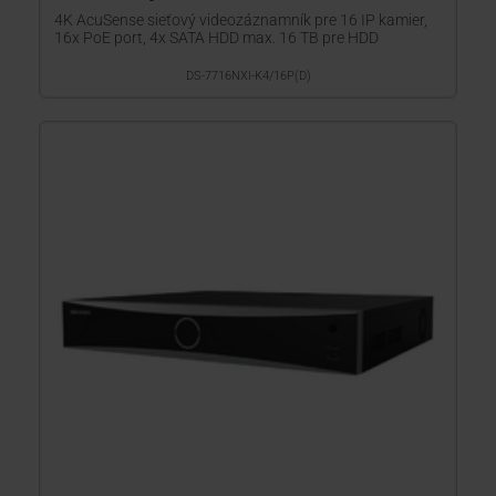
4K AcuSense sieťový videozáznamník pre 16 IP kamier,
16x PoE port, 4x SATA HDD max. 16 TB pre HDD
DS-7716NXI-K4/16P(D)