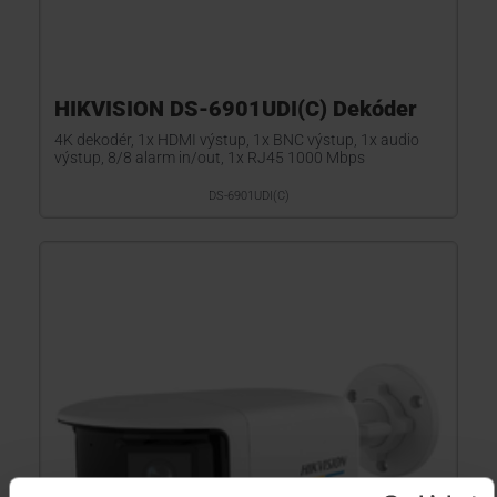
HIKVISION DS-6901UDI(C) Dekóder
4K dekodér, 1x HDMI výstup, 1x BNC výstup, 1x audio
výstup, 8/8 alarm in/out, 1x RJ45 1000 Mbps
DS-6901UDI(C)