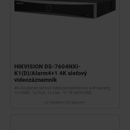
HIKVISION DS-7604NXI-
K1(D)/Alarm4+1 4K sieťový
videozáznamník
4K AcuSense sieťový videozáznamník pre 4 IP kamery,
1x HDMI , 1x VGA, 1x max. 16 TB SATA HDD
DS-7604NXI-K1(D)/Alarm4+1