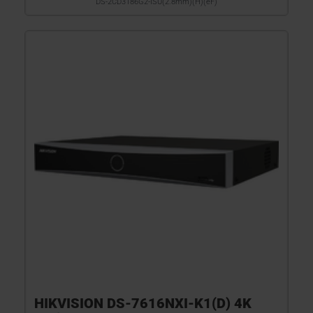
DS-2CD3186G2-ISU(2.8mm)(H)(eF)
HIKVISION DS-7616NXI-K1(D) 4K