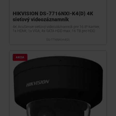
HIKVISION DS-7716NXI-K4(D) 4K
sieťový videozáznamník
4K AcuSense sieťový videozáznamník pre 16 IP kamier,
1x HDMI, 1x VGA, 4x SATA HDD max. 16 TB pre HDD
DS-7716NXI-K4(D)
AKCIA