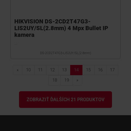
HIKVISION DS-2CD2T47G3-
LIS2UY/SL(2.8mm) 4 Mpx Bullet IP
kamera
...
DS-2CD2T47G3-LIS2UY/SL(2.8mm)
«
10
11
12
13
14
15
16
17
18
19
»
ZOBRAZIŤ ĎALŠÍCH 21 PRODUKTOV