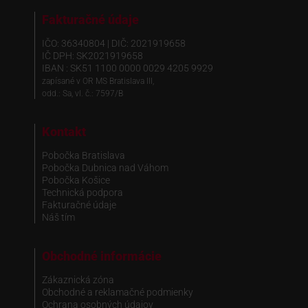
Fakturačné údaje
IČO: 36340804 | DIČ: 2021919658
IČ DPH: SK2021919658
IBAN : SK51 1100 0000 0029 4205 9929
zapísané v OR MS Bratislava III,
odd.: Sa, vl. č.: 7597/B
Kontakt
Pobočka Bratislava
Pobočka Dubnica nad Váhom
Pobočka Košice
Technická podpora
Fakturačné údaje
Náš tím
Obchodné informácie
Zákaznická zóna
Obchodné a reklamačné podmienky
Ochrana osobných údajov