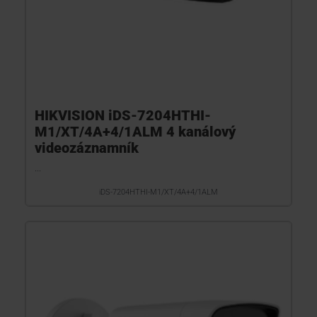
HIKVISION iDS-7204HTHI-
M1/XT/4A+4/1ALM 4 kanálový
videozáznamník
...
iDS-7204HTHI-M1/XT/4A+4/1ALM