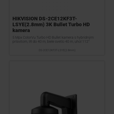
HIKVISION DS-2CE12KF3T-
LSYE(2.8mm) 3K Bullet Turbo HD
kamera
5 Mpx ColorVu Turbo HD Bullet kamera s hybridným
prísvitom, IR do 40 m, biele svetlo 40 m, uhol 112°
DS-2CE12KF3T-LSYE(2.8mm)