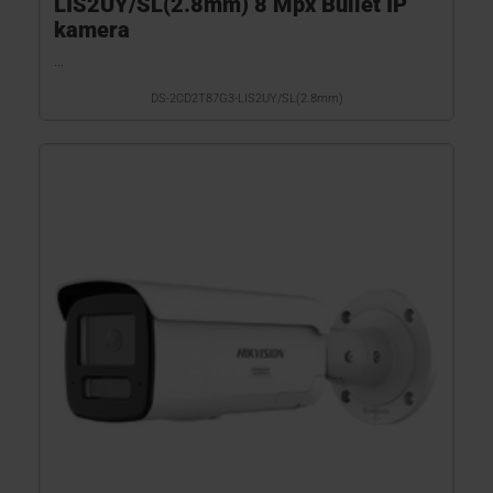
LIS2UY/SL(2.8mm) 8 Mpx Bullet IP
kamera
...
DS-2CD2T87G3-LIS2UY/SL(2.8mm)