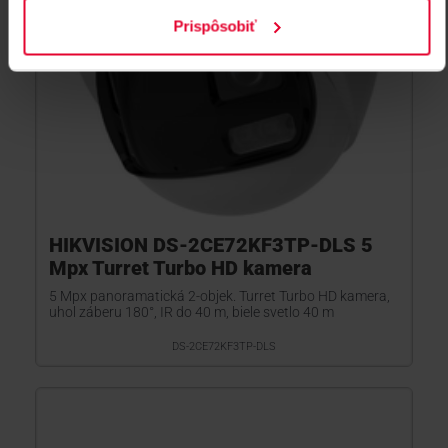
Prispôsobiť
HIKVISION DS-2CE72KF3TP-DLS 5
Mpx Turret Turbo HD kamera
5 Mpx panoramatická 2-objek. Turret Turbo HD kamera,
uhol záberu 180°, IR do 40 m, biele svetlo 40 m
DS-2CE72KF3TP-DLS