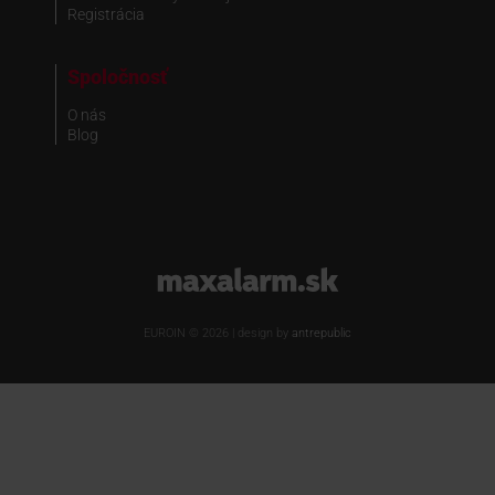
Registrácia
Spoločnosť
O nás
Blog
www.maxalarm.sk
EUROIN © 2026 | design by
antrepublic