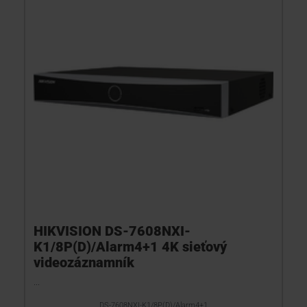
HIKVISION DS-7608NXI-
K1/8P(D)/Alarm4+1 4K sieťový
videozáznamník
...
DS-7608NXI-K1/8P(D)/Alarm4+1