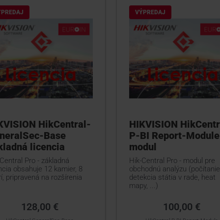
ÝPREDAJ
VÝPREDAJ
KVISION HikCentral-
HIKVISION HikCentr
neralSec-Base
P-BI Report-Module
kladná licencia
modul
Central Pro - základná
Hik-Central Pro - modul pre
ncia obsahuje 12 kamier, 8
obchodnú analýzu (počítanie 
í, pripravená na rozšírenia
detekcia státia v rade, heat
mapy, ...)
128,00 €
100,00 €