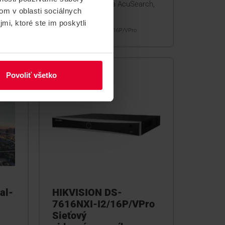
 32
podpora AcuSeek a AcuSearch,
om v oblasti sociálnych
4x HDD
mi, ktoré ste im poskytli
DS-7716NXI-I4/16P/VPro
Povoliť všetko
al-
HIKVISION DS-
7616NXI-I2/16P/VPro
Sieťový