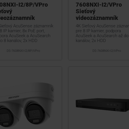
08NXI-I2/8P/VPro
7608NXI-I2/VPro
eťový
Sieťový
deozáznamník
videozáznamník
Sieťový AcuSense záznamník
4K Sieťový AcuSense zázna
8 IP kamier, 8x PoE port,
pre 8 IP kamier, podpora
pora AcuSeek a AcuSearch
AcuSeek a AcuSearch až do
do 8 kanálov, 2x HDD
kanálov, 2x HDD
DS-7608NXI-I2/8P/VPro
DS-7608NXI-I2/VPro