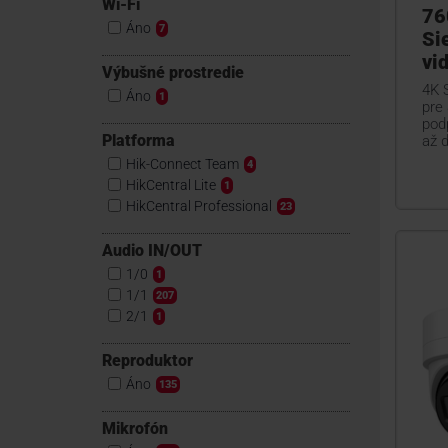
Wi-Fi
76
Áno
7
Si
vi
Výbušné prostredie
4K 
Áno
1
pre 
pod
Platforma
až 
Hik-Connect Team
4
HikCentral Lite
1
HikCentral Professional
23
Audio IN/OUT
1/0
1
1/1
207
2/1
1
Reproduktor
Áno
135
Mikrofón