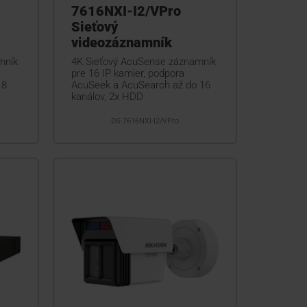
7616NXI-I2/VPro
Sieťový
videozáznamník
mník
4K Sieťový AcuSense záznamník
pre 16 IP kamier, podpora
 8
AcuSeek a AcuSearch až do 16
kanálov, 2x HDD
DS-7616NXI-I2/VPro