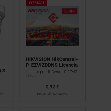
VÝPREDAJ
HIKVISION HikCentral-
P-EZVIZDDNS Licencia
) 8
Licencia pre HikCentral-P-EZVIZ
DDNS.
0,92 €
eF)
HikCentral-P-EZVIZDDNS