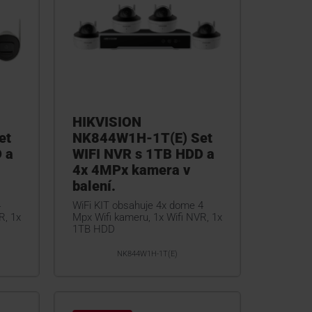
HIKVISION
et
NK844W1H-1T(E) Set
 a
WIFI NVR s 1TB HDD a
4x 4MPx kamera v
balení.
4
WiFi KIT obsahuje 4x dome 4
R, 1x
Mpx Wifi kameru, 1x Wifi NVR, 1x
1TB HDD
NK844W1H-1T(E)