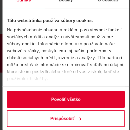
Táto webstránka používa súbory cookies
Na prispôsobenie obsahu a reklám, poskytovanie funkcií
sociálnych médií a analýzu návštevnosti používame
AJAX Manual Call Point Yellow
PRODUKTY
súbory cookie. Informácie o tom, ako používate naše
Bezdrôtové tlačidlo
webové stránky, poskytujeme aj našim partnerom v
Bezdrôtové nástenné resetovateľné tlačidlo s
oblasti sociálnych médií, inzercie a analýzy. Títo partneri
programovateľnými scenármi, žltá
môžu príslušné informácie skombinovať s ďalšími údajmi,
Manual Call Point Yellow
ktoré ste im poskytli alebo ktoré od vás získali, keď ste
používali ich služby.
Povoliť všetko
Prispôsobiť