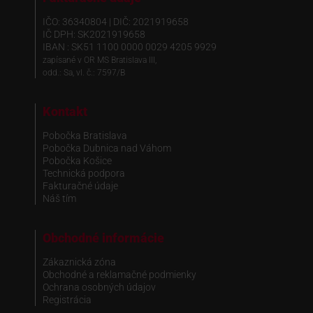
IČO: 36340804 | DIČ: 2021919658
IČ DPH: SK2021919658
IBAN : SK51 1100 0000 0029 4205 9929
zapísané v OR MS Bratislava III,
odd.: Sa, vl. č.: 7597/B
Kontakt
Pobočka Bratislava
Pobočka Dubnica nad Váhom
Pobočka Košice
Technická podpora
Fakturačné údaje
Náš tím
Obchodné informácie
Zákaznická zóna
Obchodné a reklamačné podmienky
Ochrana osobných údajov
Registrácia