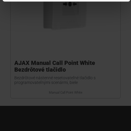
AJAX Manual Call Point White
Bezdrôtové tlačidlo
Bezdrôtové nástenné resetovateľné tlačidlo s
programovateľnými scenármi, biele
Manual Call Point White