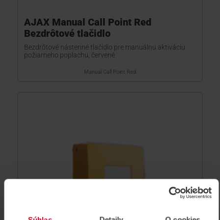
AJAX Manual Call Point Red
Bezdrôtové tlačidlo
Bezdrôtové nástenné tlačidlo pre manuálnu aktiváciu
požiarneho poplachu, červené
Manual Call Point Red
Súhlas
Detaily
O cookies