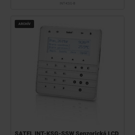
INT-KSG-B
ARCHÍV
SATEL INT-KSG-SSW Senzorická LCD