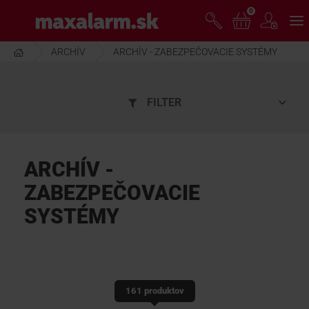
Prejsť
0
www.maxalarm.sk
k
hlavnému
obsahu
ARCHÍV
ARCHÍV - ZABEZPEČOVACIE SYSTÉMY
VOĽNÝ PREDAJ
FILTER
AKCIA MESIACA
PRODUKTY
ARCHÍV -
ZABEZPEČOVACIE
SPOLOČNOSŤ
SYSTÉMY
ŠKOLENIE
PODPORA
161 produktov