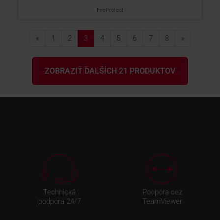
FireProtect
«
1
2
3
4
5
6
7
8
»
ZOBRAZIŤ ĎALŠÍCH 21 PRODUKTOV
Technická
Podpora cez
podpora 24/7
TeamViewer