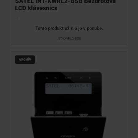
SATEL INT-KWRL2-BSB Bezdrôtová
LCD klávesnica
...
Tento produkt už nie je v ponuke.
INT-KWRL2-BSB
ARCHÍV