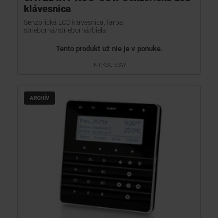
klávesnica
Senzorická LCD klávesnica, farba:
strieborná/strieborná/biela
Tento produkt už nie je v ponuke.
INT-KSG-SSW
ARCHÍV