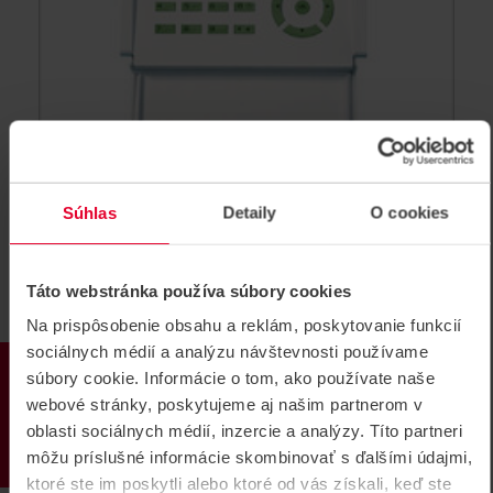
Súhlas
Detaily
O cookies
SATEL INT-KLCDR-GR LCD klávesnica
LCD klávesnica zabezpečovacieho systému INTEGRA
Táto webstránka používa súbory cookies
Tento produkt už nie je v ponuke.
Na prispôsobenie obsahu a reklám, poskytovanie funkcií
INT-KLCDR-GR
sociálnych médií a analýzu návštevnosti používame
PRODUKTY
súbory cookie. Informácie o tom, ako používate naše
webové stránky, poskytujeme aj našim partnerom v
ARCHÍV
oblasti sociálnych médií, inzercie a analýzy. Títo partneri
môžu príslušné informácie skombinovať s ďalšími údajmi,
ktoré ste im poskytli alebo ktoré od vás získali, keď ste