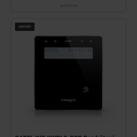
INT-KSG-W
ARCHÍV