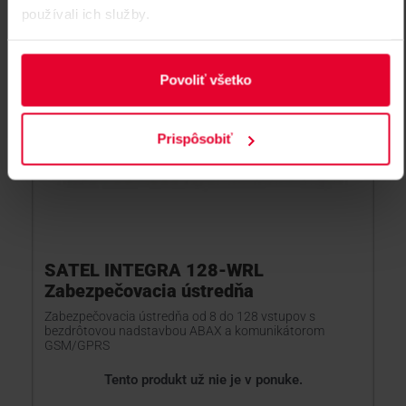
používali ich služby.
Povoliť všetko
Prispôsobiť
SATEL INTEGRA 128-WRL
Zabezpečovacia ústredňa
Zabezpečovacia ústredňa od 8 do 128 vstupov s
bezdrôtovou nadstavbou ABAX a komunikátorom
GSM/GPRS
Tento produkt už nie je v ponuke.