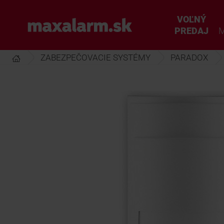
Prejsť
k
VOĽNÝ
www.maxalarm.sk
hlavnému
PREDAJ
M
obsahu
ZABEZPEČOVACIE SYSTÉMY
PARADOX