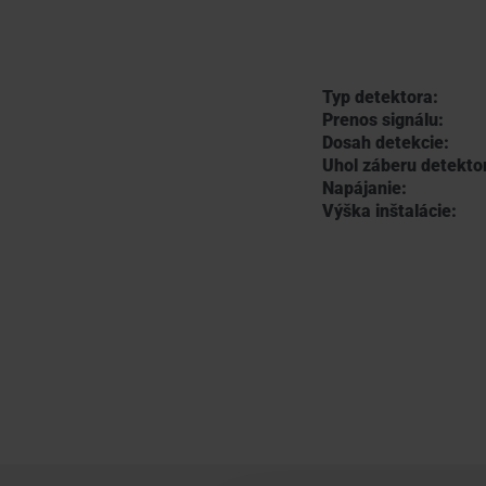
Typ detektora:
Prenos signálu:
Dosah detekcie:
Uhol záberu detekto
Napájanie:
Výška inštalácie: