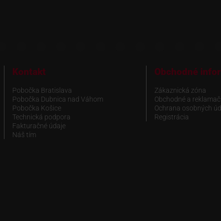
Kontakt
Obchodné info
Pobočka Bratislava
Zákaznická zóna
Pobočka Dubnica nad Váhom
Obchodné a reklamač
Pobočka Košice
Ochrana osobných úd
Technická podpora
Registrácia
Fakturačné údaje
Náš tím