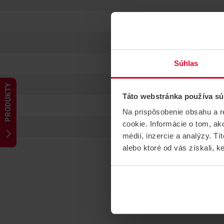
Súhlas
PRODUKTY
Táto webstránka používa sú
Na prispôsobenie obsahu a r
cookie. Informácie o tom, ak
médií, inzercie a analýzy. Tí
alebo ktoré od vás získali, ke