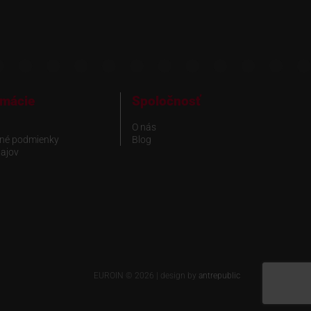
rmácie
Spoločnosť
O nás
né podmienky
Blog
ajov
EUROIN © 2026 | design by
antrepublic