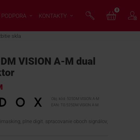
0
PODPORA
KONTAKTY
itie skla
DM VISION A-M dual
tor
M
Obj. kód: 525DM VISION A-M
EAN: TG:525DM VISION A-M
asking, plne digit. spracovanie oboch signálov,