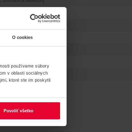
, Snímače a detektory
O cookies
vnosti používame súbory
om v oblasti sociálnych
mi, ktoré ste im poskytli
Povoliť všetko