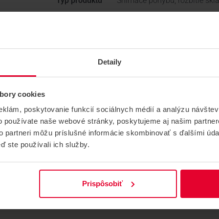
Typ produktu
Snímače pohybu, rozbitie skla
Modelový rad
Digiplex, Magellan, Spectra
Výrobca
PARADOX, Paradox
Skupina produktov
ZABEZPEČOVACIE SYSTÉMY
Detaily
Typ detektora
Pohybový
bory cookies
Umiestnenie
Vnútorné
eklám, poskytovanie funkcií sociálnych médií a analýzu návšte
o používate naše webové stránky, poskytujeme aj našim partner
Konektivita
Drôtové
to partneri môžu príslušné informácie skombinovať s ďalšími údaj
Hmotnosť
0.14 kg
ď ste používali ich služby.
Prispôsobiť