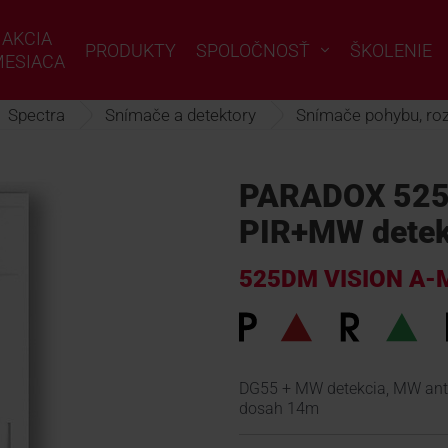
AKCIA
PRODUKTY
SPOLOČNOSŤ
ŠKOLENIE
ESIACA
Spectra
Snímače a detektory
Snímače pohybu, rozb
PARADOX 525
PIR+MW detek
525DM VISION A-
DG55 + MW detekcia, MW antim
dosah 14m