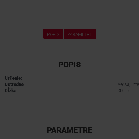
POPIS
PARAMETRE
POPIS
Určenie:
Ústredne
Versa, Int
Dĺžka
30 cm
PARAMETRE