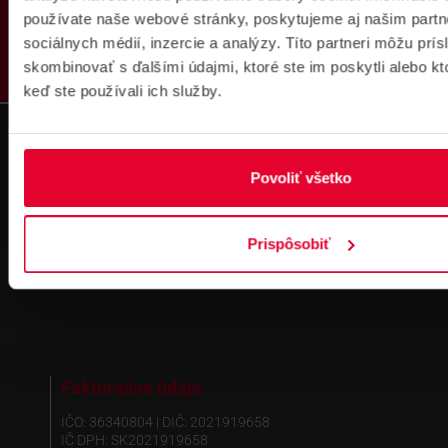
PRODUKTY
DOPRAVA ZADARMO
používate naše webové stránky, poskytujeme aj našim partn
sociálnych médií, inzercie a analýzy. Títo partneri môžu prí
skombinovať s ďalšími údajmi, ktoré ste im poskytli alebo kto
keď ste používali ich služby.
Povoliť všetko
Prihlásenie
na školenie
Prispôsobiť
Fakturačné údaje
IČO: 36340804 | DIČ: 2021919658
IČ DPH: SK2021919658