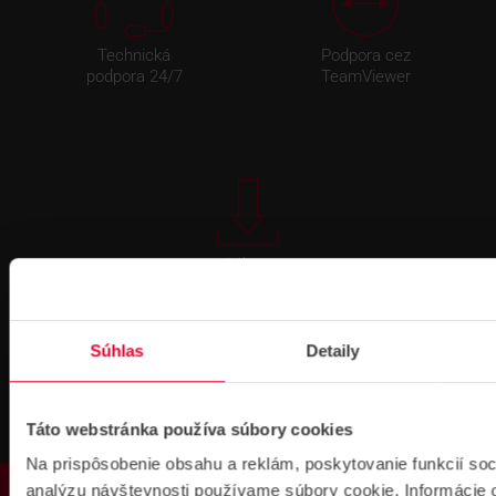
Technická
Podpora cez
podpora 24/7
TeamViewer
Súbory
na stiahnutie
Súhlas
Detaily
Táto webstránka používa súbory cookies
Na prispôsobenie obsahu a reklám, poskytovanie funkcií soc
Pre zákazníkov s rámovcovou zmluvou pri
analýzu návštevnosti používame súbory cookie. Informácie 
objednávkach nad 300 € bez DPH