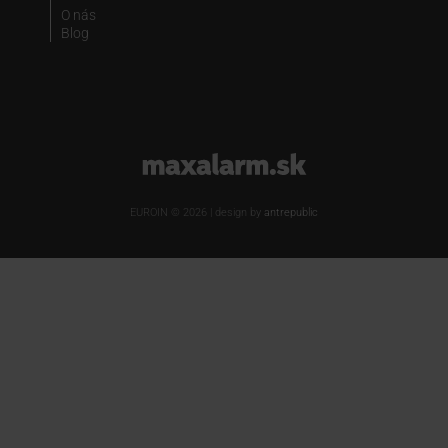
O nás
Blog
www.maxalarm.sk
EUROIN © 2026 | design by
antrepublic