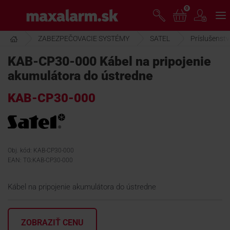
Prejsť
0
www.maxalarm.sk
k
hlavnému
obsahu
ZABEZPEČOVACIE SYSTÉMY
SATEL
Príslušenst
VOĽNÝ PREDAJ
KAB-CP30-000 Kábel na pripojenie
akumulátora do ústredne
AKCIA MESIACA
KAB-CP30-000
PRODUKTY
SPOLOČNOSŤ
Obj. kód: KAB-CP30-000
EAN: TG:KAB-CP30-000
ŠKOLENIE
Kábel na pripojenie akumulátora do ústredne
PODPORA
ZOBRAZIŤ CENU