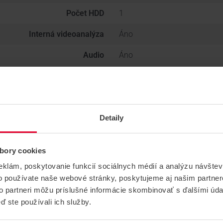
Počet HDD
1
Interná videoanalýza
Áno
Audio
Áno
Hmotnosť
1.71 kg
Detaily
bory cookies
eklám, poskytovanie funkcií sociálnych médií a analýzu návšte
o používate naše webové stránky, poskytujeme aj našim partner
to partneri môžu príslušné informácie skombinovať s ďalšími údaj
ď ste používali ich služby.