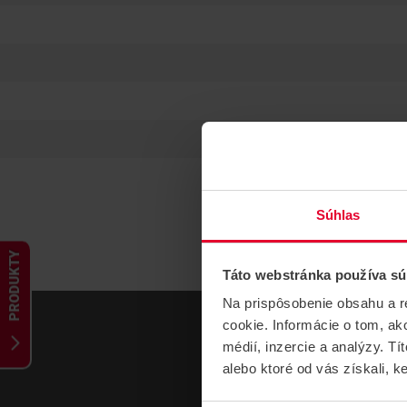
Súhlas
PRODUKTY
Táto webstránka používa sú
Na prispôsobenie obsahu a r
cookie. Informácie o tom, ak
médií, inzercie a analýzy. Tí
alebo ktoré od vás získali, ke