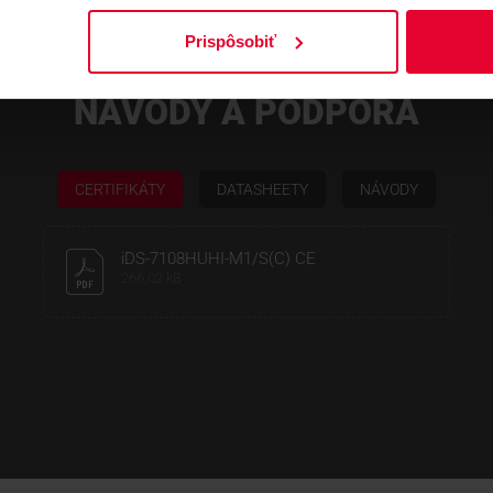
Prispôsobiť
NÁVODY A PODPORA
CERTIFIKÁTY
DATASHEETY
NÁVODY
iDS-7108HUHI-M1/S(C) CE
266,02 kB