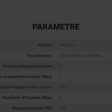
PARAMETRE
Výrobca
Hikvision
Typ rekordéra
HD hybridný záznamník
Počet analógových kanálov
8
ie analógových kanálov (Mpx)
5
očet IP kanálov (norm./max.)
4/12
Rozlíšenie IP kanálov (Mpx)
6
Napájanie kamier PoC
Nie