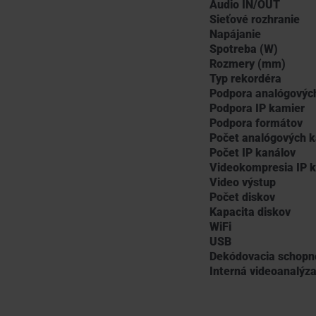
Audio IN/OUT
Sieťové rozhranie
Napájanie
Spotreba (W)
Rozmery (mm)
Typ rekordéra
Podpora analógovýc
Podpora IP kamier
Podpora formátov
Počet analógových k
Počet IP kanálov
Videokompresia IP 
Video výstup
Počet diskov
Kapacita diskov
WiFi
USB
Dekódovacia schopn
Interná videoanalýz