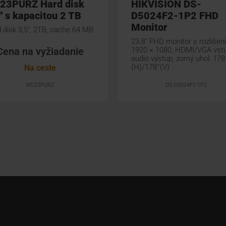
23PURZ Hard disk
HIKVISION DS-
" s kapacitou 2 TB
D5024F2-1P2 FHD
Monitor
 disk 3,5", 2TB, cache 64 MB
23.8" FHD monitor s rozlíšen
Cena na vyžiadanie
1920 × 1080, HDMI/VGA vstu
audio výstup, zorný uhol: 178
(H)/178°(V)
Na ceste
WD23PURZ
DS-D5024F2-1P2