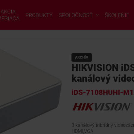
AKCIA
PRODUKTY
SPOLOČNOSŤ
ŠKOLENIE
ESIACA
ARCHÍV
HIKVISION iD
kanálový vid
iDS-7108HUHI-M1
8 kanálový tribridný videoz
HDMI,VGA