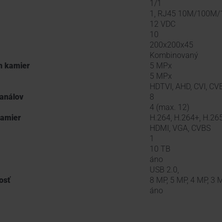
1/1
1, RJ45 10M/100M
12 VDC
10
200x200x45
Kombinovaný
h kamier
5 MPx
5 MPx
HDTVI, AHD, CVI, CVB
análov
8
4 (max. 12)
kamier
H.264, H.264+, H.265
HDMI, VGA, CVBS
1
10 TB
áno
USB 2.0,
osť
8 MP, 5 MP, 4 MP, 3 
a
áno