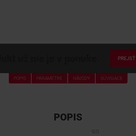
ukt už nie je v ponuke.
PREJSŤ
POPIS
PARAMETRE
NÁVODY
SÚVISIACE
POPIS
0/0