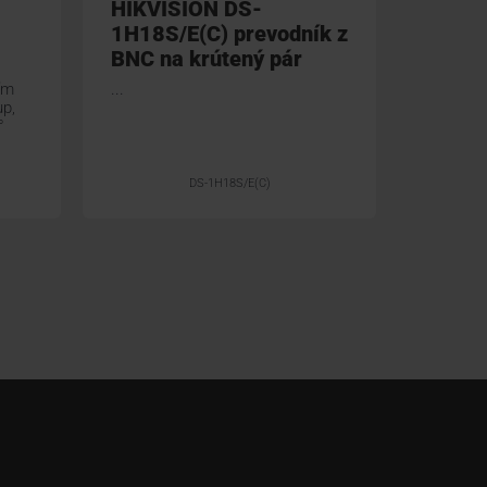
HIKVISION DS-
1H18S/E(C) prevodník z
BNC na krútený pár
ím
...
p,
°
DS-1H18S/E(C)