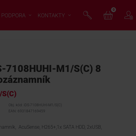
0
PODPORA
KONTAKTY
S-7108HUHI-M1/S(C) 8
eozáznamník
/S(C)
Obj. kód: iDS-7108HUHI-M1/S(C)
EAN: 6931847169459
áznamník, AcuSense, H265+,1x SATA HDD, 2xUSB,