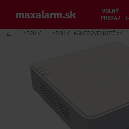
Prejsť
k
VOĽNÝ
www.maxalarm.sk
hlavnému
PREDAJ
M
obsahu
ARCHÍV
ARCHÍV - KAMEROVÉ SYSTÉMY