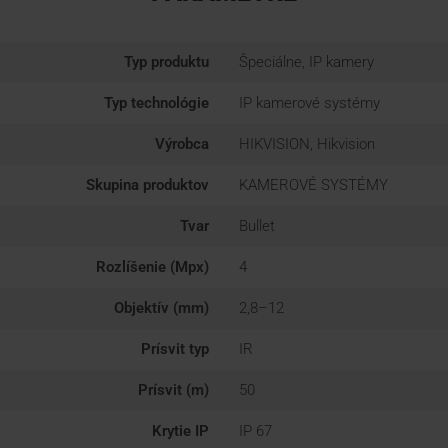
Typ produktu
Špeciálne, IP kamery
Typ technológie
IP kamerové systémy
Výrobca
HIKVISION, Hikvision
Skupina produktov
KAMEROVÉ SYSTÉMY
Tvar
Bullet
Rozlíšenie (Mpx)
4
Objektív (mm)
2,8–12
Prísvit typ
IR
Prísvit (m)
50
Krytie IP
IP 67