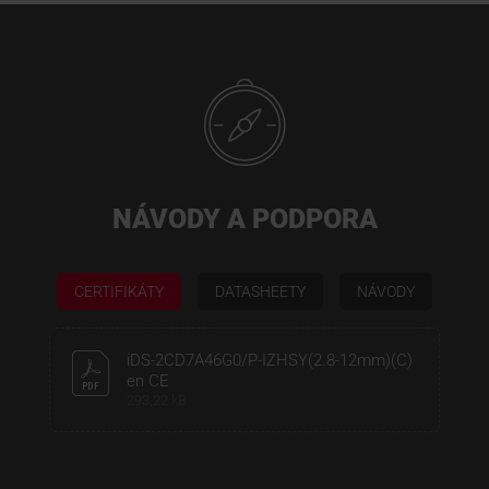
NÁVODY A PODPORA
CERTIFIKÁTY
DATASHEETY
NÁVODY
iDS-2CD7A46G0/P-IZHSY(2.8-12mm)(C)
en CE
293,22 kB