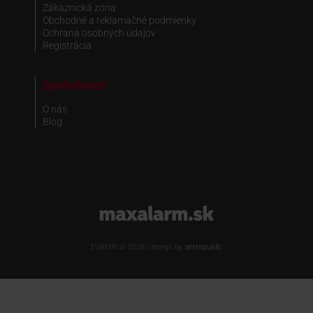
Zákaznická zóna
Obchodné a reklamačné podmienky
Ochrana osobných údajov
Registrácia
Spoločnosť
O nás
Blog
www.maxalarm.sk
EUROIN © 2026 | design by
antrepublic