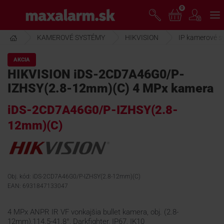
Prejsť
0
www.maxalarm.sk
k
hlavnému
obsahu
KAMEROVÉ SYSTÉMY
HIKVISION
IP kamerové s
VOĽNÝ PREDAJ
AKCIA
HIKVISION iDS-2CD7A46G0/P-
AKCIA MESIACA
IZHSY(2.8-12mm)(C) 4 MPx kamera
iDS-2CD7A46G0/P-IZHSY(2.8-
PRODUKTY
12mm)(C)
SPOLOČNOSŤ
Obj. kód: iDS-2CD7A46G0/P-IZHSY(2.8-12mm)(C)
ŠKOLENIE
EAN: 6931847133047
PODPORA
4 MPx ANPR IR VF vonkajšia bullet kamera, obj. (2.8-
12mm),114.5-41.8°, Darkfighter, IP67, IK10