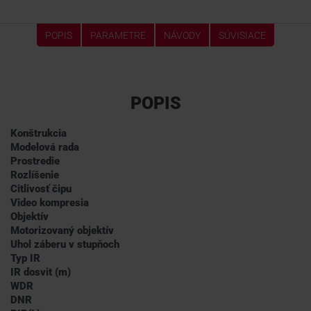
POPIS
PARAMETRE
NÁVODY
SÚVISIACE
POPIS
Konštrukcia
Modelová rada
Prostredie
Rozlíšenie
Citlivosť čipu
Video kompresia
Objektív
Motorizovaný objektív
Uhol záberu v stupňoch
Typ IR
IR dosvit (m)
WDR
DNR