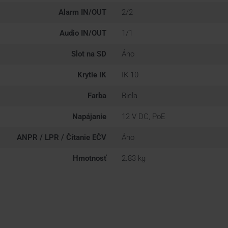
Alarm IN/OUT
2/2
Audio IN/OUT
1/1
Slot na SD
Áno
Krytie IK
IK 10
Farba
Biela
Napájanie
12 V DC, PoE
ANPR / LPR / Čítanie EČV
Áno
Hmotnosť
2.83 kg