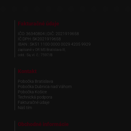
Fakturačné údaje
IČO: 36340804 | DIČ: 2021919658
IČ DPH: SK2021919658
IBAN : SK51 1100 0000 0029 4205 9929
zapísané v OR MS Bratislava III,
odd.: Sa, vl. č.: 7597/B
Kontakt
Pobočka Bratislava
Pobočka Dubnica nad Váhom
Pobočka Košice
Technická podpora
Fakturačné údaje
Náš tím
Obchodné informácie