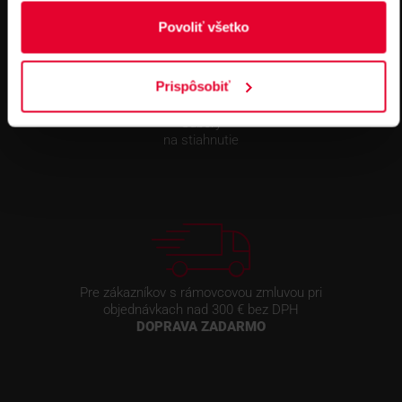
Povoliť všetko
Prispôsobiť
Súbory
na stiahnutie
Pre zákazníkov s rámovcovou zmluvou pri
objednávkach nad 300 € bez DPH
DOPRAVA ZADARMO