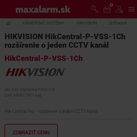
Prejsť
0
www.maxalarm.sk
k
hlavnému
obsahu
KAMEROVÉ SYSTÉMY
HIKVISION
Software
VOĽNÝ PREDAJ
HIKVISION HikCentral-P-VSS-1Ch
rozšírenie o jeden CCTV kanál
AKCIA MESIACA
HikCentral-P-VSS-1Ch
PRODUKTY
SPOLOČNOSŤ
Obj. kód: HikCentral-P-VSS-1Ch
EAN: 6954273671440
ŠKOLENIE
Hik-Central Pro - rozšírenie o jeden CCTV kanál
PODPORA
ZOBRAZIŤ CENU