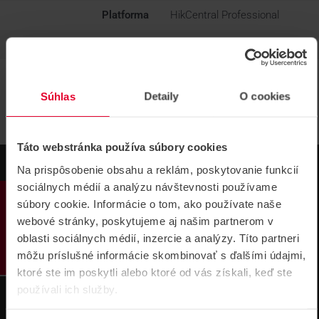
Platforma
HikCentral Professional
Hmotnosť
0.001 kg
Súhlas
Detaily
O cookies
Táto webstránka používa súbory cookies
Na prispôsobenie obsahu a reklám, poskytovanie funkcií
sociálnych médií a analýzu návštevnosti používame
PRODUKTY
súbory cookie. Informácie o tom, ako používate naše
webové stránky, poskytujeme aj našim partnerom v
oblasti sociálnych médií, inzercie a analýzy. Títo partneri
môžu príslušné informácie skombinovať s ďalšími údajmi,
ktoré ste im poskytli alebo ktoré od vás získali, keď ste
Technická
Podpora cez
používali ich služby.
podpora 24/7
TeamViewer