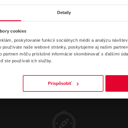
Tvar, konštrukcia
Stropný
Výkon (W)
10
Detaily
Materiál
Plast
bory cookies
Farba
Biela
eklám, poskytovanie funkcií sociálnych médií a analýzu návšte
o používate naše webové stránky, poskytujeme aj našim partner
to partneri môžu príslušné informácie skombinovať s ďalšími údaj
ď ste používali ich služby.
Prispôsobiť