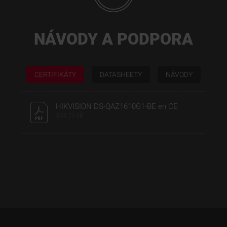
NÁVODY A PODPORA
CERTIFIKÁTY
DATASHEETY
NÁVODY
HIKVISION DS-QAZ1610G1-BE en CE
334,73 kB