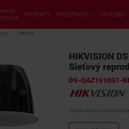
AKCIA
PRODUKTY
SPOLOČNOSŤ
ŠKOLENIE
ESIACA
ory
Aktívne
HIKVISION D
Sieťový repro
DS-QAZ1610G1-B
Sieťový stropný bezrámový r