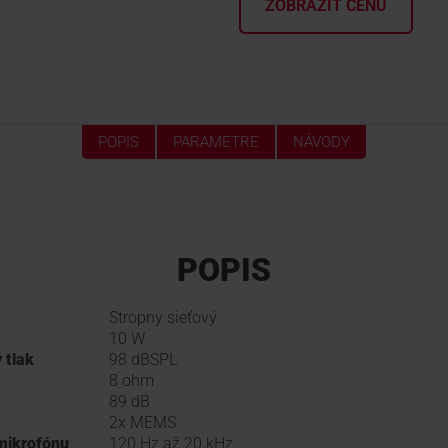
ZOBRAZIŤ CENU
POPIS
PARAMETRE
NÁVODY
POPIS
Stropný sieťový
10 W
 tlak
98 dBSPL
8 ohm
89 dB
2x MEMS
mikrofónu
120 Hz až 20 kHz