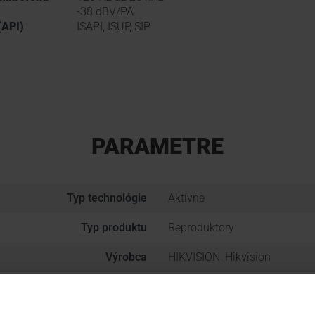
-38 dBV/PA
(API)
ISAPI, ISUP, SIP
PARAMETRE
Typ technológie
Aktívne
Typ produktu
Reproduktory
Výrobca
HIKVISION, Hikvision
Skupina produktov
AUDIO SYSTÉMY