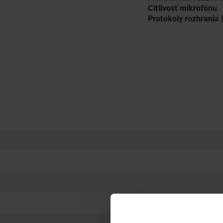
Citlivosť mikrofónu
Protokoly rozhrania 