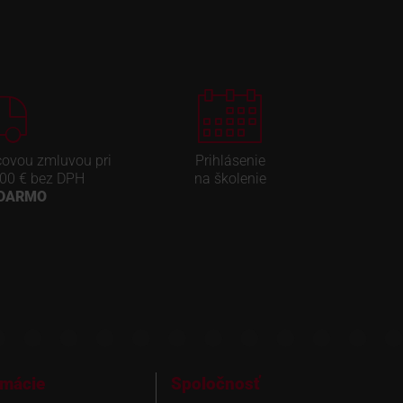
covou zmluvou pri
Prihlásenie
00 € bez DPH
na školenie
ADARMO
rmácie
Spoločnosť