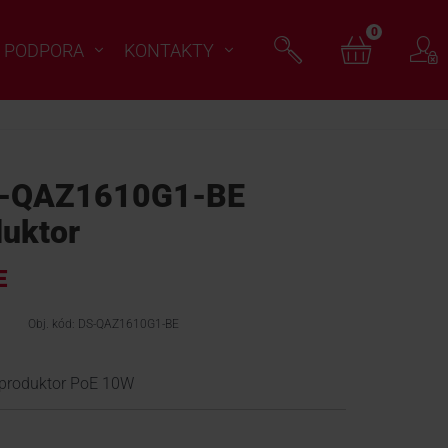
0
PODPORA
KONTAKTY
S-QAZ1610G1-BE
duktor
E
Obj. kód: DS-QAZ1610G1-BE
eproduktor PoE 10W