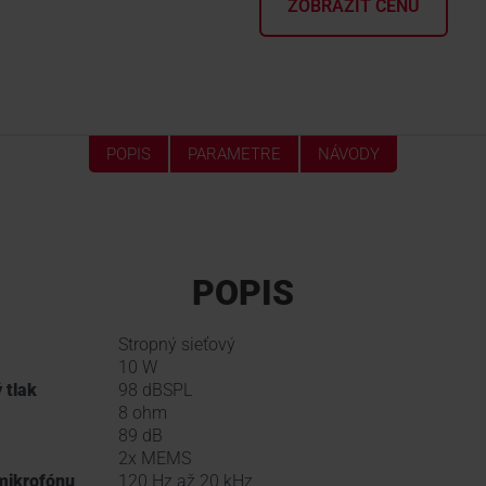
ZOBRAZIŤ CENU
POPIS
PARAMETRE
NÁVODY
POPIS
Stropný sieťový
10 W
 tlak
98 dBSPL
8 ohm
89 dB
2x MEMS
mikrofónu
120 Hz až 20 kHz