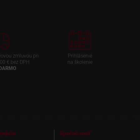
covou zmluvou pri
Prihlásenie
00 € bez DPH
na školenie
ADARMO
rmácie
Spoločnosť