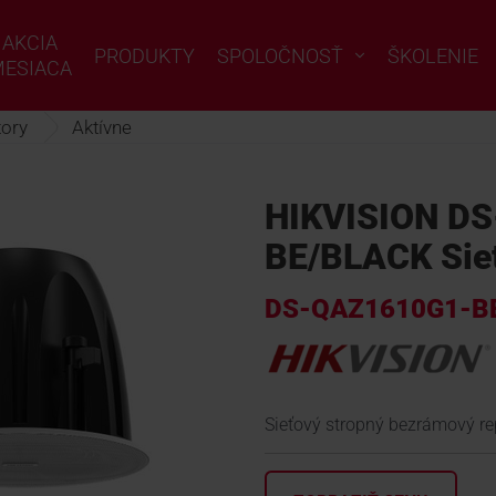
AKCIA
PRODUKTY
SPOLOČNOSŤ
ŠKOLENIE
ESIACA
ory
Aktívne
HIKVISION D
BE/BLACK Sieť
DS-QAZ1610G1-B
Sieťový stropný bezrámový r