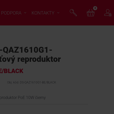
0
PODPORA
KONTAKTY
S-QAZ1610G1-
ový reproduktor
E/BLACK
Obj. kód: DS-QAZ1610G1-BE/BLACK
eproduktor PoE 10W čierny