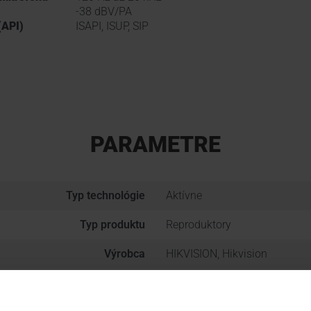
-38 dBV/PA
(API)
ISAPI, ISUP, SIP
PARAMETRE
Typ technológie
Aktívne
Typ produktu
Reproduktory
Výrobca
HIKVISION, Hikvision
Skupina produktov
AUDIO SYSTÉMY