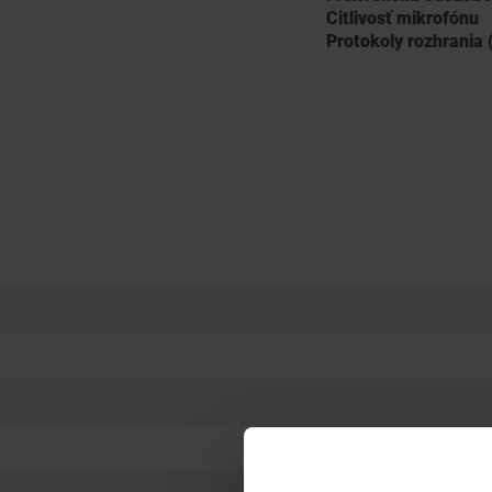
Citlivosť mikrofónu
Protokoly rozhrania 