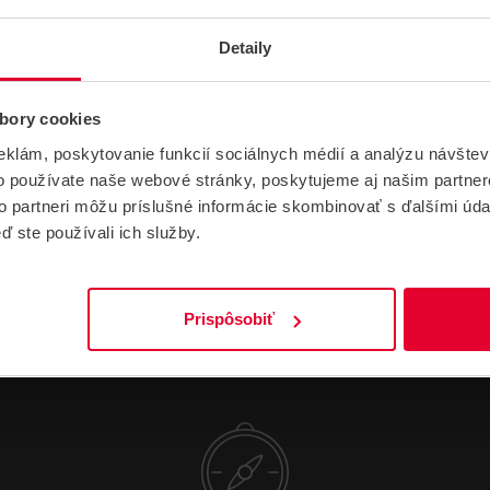
Tvar, konštrukcia
Stropný
Výkon (W)
10
Detaily
Materiál
Plast
bory cookies
Farba
Čierna
eklám, poskytovanie funkcií sociálnych médií a analýzu návšte
o používate naše webové stránky, poskytujeme aj našim partner
to partneri môžu príslušné informácie skombinovať s ďalšími údaj
ď ste používali ich služby.
Prispôsobiť