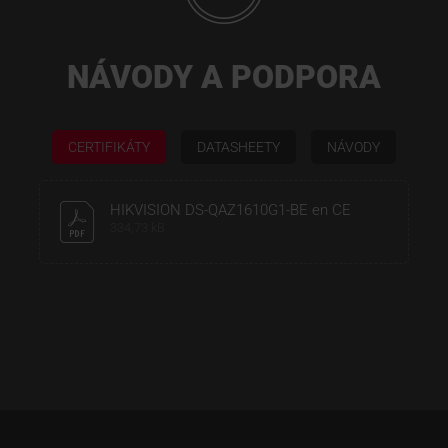
NÁVODY A PODPORA
CERTIFIKÁTY
DATASHEETY
NÁVODY
HIKVISION DS-QAZ1610G1-BE en CE
334,73 kB