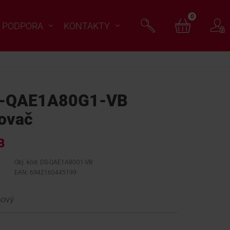
0
PODPORA
KONTAKTY
S-QAE1A80G1-VB
ňovač
B
Obj. kód: DS-QAE1A80G1-VB
EAN: 6942160445199
nový