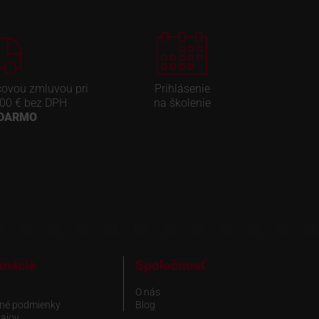
covou zmluvou pri
Prihlásenie
00 € bez DPH
na školenie
ADARMO
rmácie
Spoločnosť
O nás
né podmienky
Blog
ajov