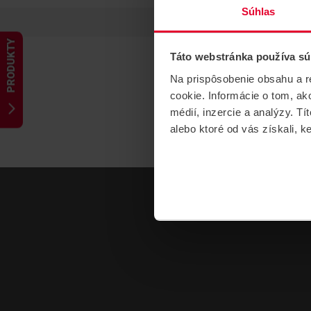
Súhlas
PRODUKTY
Táto webstránka používa sú
Na prispôsobenie obsahu a r
cookie. Informácie o tom, ak
médií, inzercie a analýzy. Tí
alebo ktoré od vás získali, ke