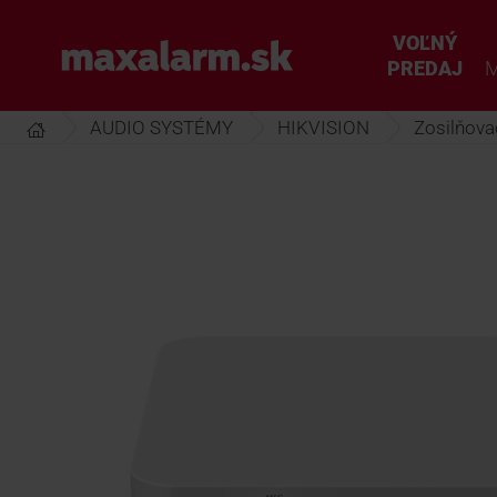
Prejsť
k
VOĽNÝ
www.maxalarm.sk
hlavnému
PREDAJ
M
obsahu
AUDIO SYSTÉMY
HIKVISION
Zosilňova