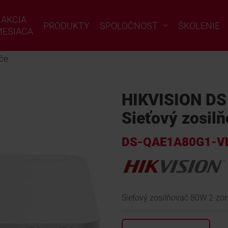
AKCIA
PRODUKTY
SPOLOČNOSŤ
ŠKOLENIE
ESIACA
če
HIKVISION D
Sieťový zosil
DS-QAE1A80G1-V
Sieťový zosilňovač 80W 2-zó