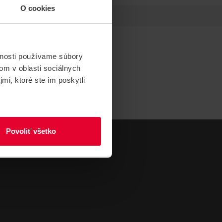
O cookies
vnosti používame súbory
om v oblasti sociálnych
mi, ktoré ste im poskytli
Povoliť všetko