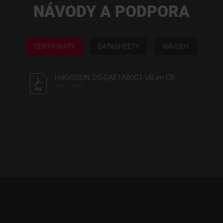
NÁVODY A PODPORA
CERTIFIKÁTY
DATASHEETY
NÁVODY
HIKVISION DS-QAE1A80G1-VB en CE
390,77 kB