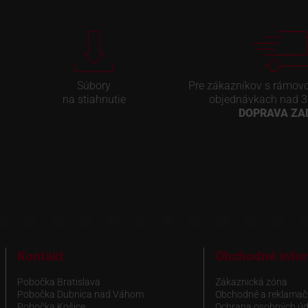
Súbory
Pre zákazníkov s rámov
na stiahnutie
objednávkach nad 3
DOPRAVA Z
Kontakt
Obchodné info
Pobočka Bratislava
Zákaznická zóna
Pobočka Dubnica nad Váhom
Obchodné a reklamač
Pobočka Košice
Ochrana osobných úd