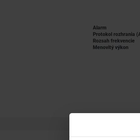
Alarm
Protokol rozhrania (
Rozsah frekvencie
Menovitý výkon