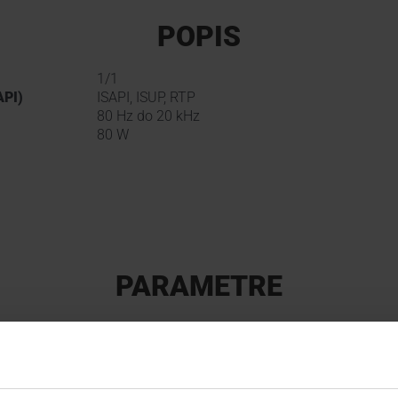
POPIS
1/1
API)
ISAPI, ISUP, RTP
80 Hz do 20 kHz
80 W
PARAMETRE
Typ produktu
Zosilňovače
Výrobca
HIKVISION