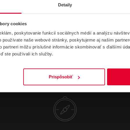
Detaily
Skupina produktov
AUDIO SYSTÉMY
Hmotnosť
2.56 kg
bory cookies
eklám, poskytovanie funkcií sociálnych médií a analýzu návšte
o používate naše webové stránky, poskytujeme aj našim partner
to partneri môžu príslušné informácie skombinovať s ďalšími údaj
ď ste používali ich služby.
Prispôsobiť