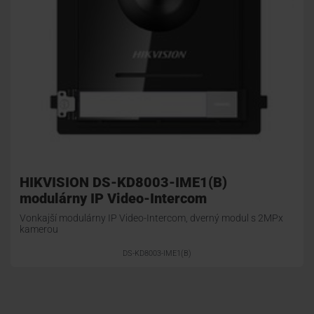
HIKVISION DS-KD8003-IME1(B)
modulárny IP Video-Intercom
Vonkajší modulárny IP Video-Intercom, dverný modul s 2MPx
kamerou
DS-KD8003-IME1(B)