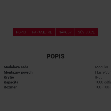
POPIS
PARAMETRE
NÁVODY
SÚVISIACE
POPIS
Modelová rada
Modular
Montážny povrch
Flush/Sur
Krytie
IP65
Kapacita
1000 odtl
Rozmer
100×100×