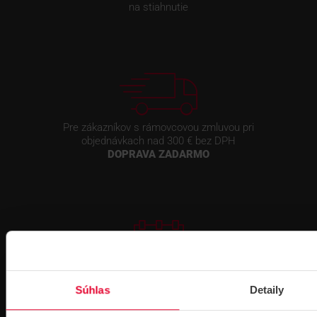
na stiahnutie
Pre zákazníkov s rámovcovou zmluvou pri
objednávkach nad 300 € bez DPH
DOPRAVA ZADARMO
Prihlásenie
na školenie
Súhlas
Detaily