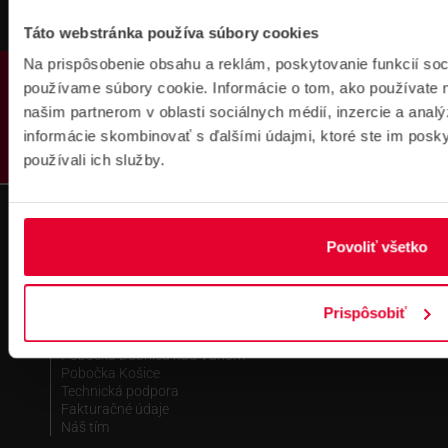
Táto webstránka používa súbory cookies
Na prispôsobenie obsahu a reklám, poskytovanie funkcií soc
PRODUKTY
používame súbory cookie. Informácie o tom, ako používate 
našim partnerom v oblasti sociálnych médií, inzercie a analý
informácie skombinovať s ďalšími údajmi, ktoré ste im poskyt
Fakturačné údaje
používali ich služby.
IČO: 36340804 | DIČ: 2021919658
IČ DPH: SK2021919658
IBAN : SK51 1100 0000 0029 4205 9929
zapísané v OR MS Bratislava III,
Povoliť všetko
odd.: Sa, vl. č.: 7597/B
Kontakt
Prispôsobiť
Pobočka Bratislava
Pobočka Dubnica nad Váhom
Pobočka Košice
Technická podpora
Fakturačné údaje
Náš tím