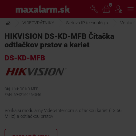
Prejsť
0
www.maxalarm.sk
k
hlavnému
obsahu
VIDEOVRÁTNIKY
Sieťová IP technológia
Vonkajši
VOĽNÝ PREDAJ
HIKVISION DS-KD-MFB Čítačka
odtlačkov prstov a kariet
AKCIA MESIACA
DS-KD-MFB
PRODUKTY
SPOLOČNOSŤ
Obj. kód: DS-KD-MFB
EAN: 6942160464046
ŠKOLENIE
Vonkajší modulárny Video-Intercom s čítačkou kariet (13.56
MHz) a odtlačkou prstov
PODPORA