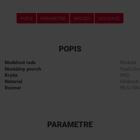
POPIS
PARAMETRE
NÁVODY
SÚVISIACE
POPIS
Modelová rada
Modular
Montážny povrch
Flush/Sur
Krytie
IP65
Material
Hliníková 
Rozmer
98.5×100
PARAMETRE