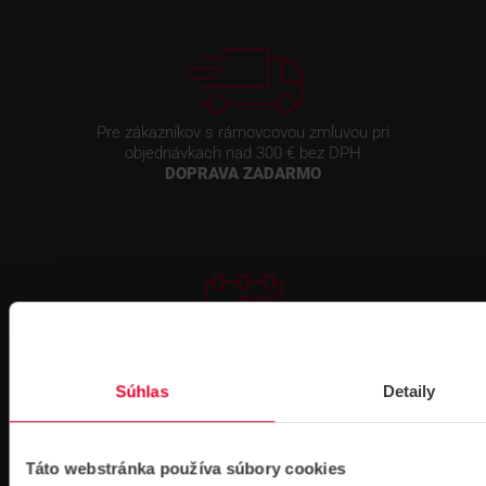
Pre zákazníkov s rámovcovou zmluvou pri
objednávkach nad 300 € bez DPH
DOPRAVA ZADARMO
Prihlásenie
na školenie
Súhlas
Detaily
Táto webstránka používa súbory cookies