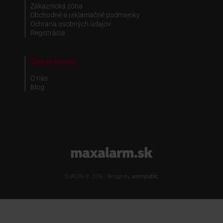
Zákaznická zóna
Obchodné a reklamačné podmienky
Ochrana osobných údajov
Registrácia
Spoločnosť
O nás
Blog
www.maxalarm.sk
EUROIN © 2026 | design by
antrepublic