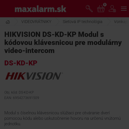
Prejsť
0
www.maxalarm.sk
k
hlavnému
obsahu
VIDEOVRÁTNIKY
Sieťová IP technológia
Vonkajši
VOĽNÝ PREDAJ
HIKVISION DS-KD-KP Modul s
kódovou klávesnicou pre modulárny
AKCIA MESIACA
video-intercom
DS-KD-KP
PRODUKTY
SPOLOČNOSŤ
Obj. kód: DS-KD-KP
EAN: 6954273691509
ŠKOLENIE
Modul s číselnou klávesnicou slúžiaci pre otváranie dverí
pomocou kódu alebo uskutočnenie hovoru na určenú vnútornú
PODPORA
jednotku.