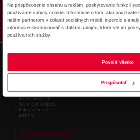
Na prispôsobenie obsahu a reklám, poskytovanie funkcií soc
PRODUKTY
používame súbory cookie. Informácie o tom, ako používate 
našim partnerom v oblasti sociálnych médií, inzercie a analý
Fakturačné údaje
informácie skombinovať s ďalšími údajmi, ktoré ste im poskyt
používali ich služby.
IČO: 36340804 | DIČ: 2021919658
IČ DPH: SK2021919658
IBAN : SK51 1100 0000 0029 4205 9929
zapísané v OR MS Bratislava III,
odd.: Sa, vl. č.: 7597/B
Povoliť všetko
Kontakt
Prispôsobiť
Pobočka Bratislava
Pobočka Dubnica nad Váhom
Pobočka Košice
Technická podpora
Fakturačné údaje
Náš tím
Obchodné informácie