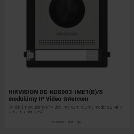
HIKVISION DS-KD8003-IME1(B)/S
modulárny IP Video-Intercom
Vonkajší modulárny IP Video-Intercom, dverný modul s 2 MPx
kamerou, nerezový
DS-KD8003-IME1(B)/S