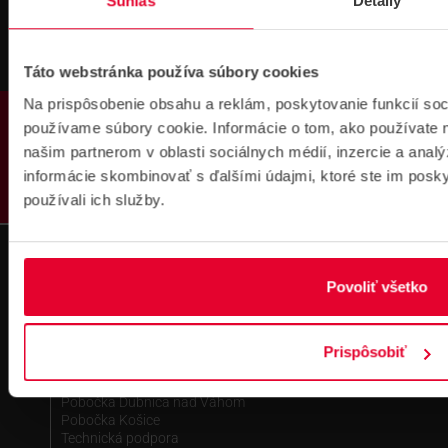
Súhlas
Detaily
na školenie
Táto webstránka používa súbory cookies
Na prispôsobenie obsahu a reklám, poskytovanie funkcií soc
PRODUKTY
používame súbory cookie. Informácie o tom, ako používate 
našim partnerom v oblasti sociálnych médií, inzercie a analý
informácie skombinovať s ďalšími údajmi, ktoré ste im poskyt
Fakturačné údaje
používali ich služby.
IČO: 36340804 | DIČ: 2021919658
IČ DPH: SK2021919658
IBAN : SK51 1100 0000 0029 4205 9929
zapísané v OR MS Bratislava III,
Povoliť všetko
odd.: Sa, vl. č.: 7597/B
Kontakt
Prispôsobiť
Pobočka Bratislava
Pobočka Dubnica nad Váhom
Pobočka Košice
Technická podpora