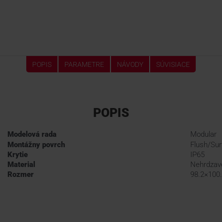
POPIS
PARAMETRE
NÁVODY
SÚVISIACE
POPIS
Modelová rada
Modular
Montážny povrch
Flush/Sur
Krytie
IP65
Material
Nehrdzav
Rozmer
98.2×100