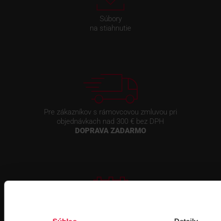
Súbory
na stiahnutie
Pre zákazníkov s rámovcovou zmluvou pri
objednávkach nad 300 € bez DPH
DOPRAVA ZADARMO
Prihlásenie