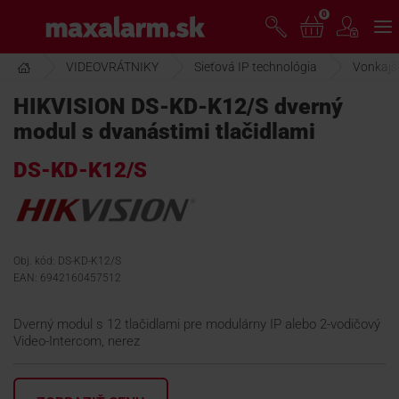
Prejsť
0
www.maxalarm.sk
k
hlavnému
obsahu
VIDEOVRÁTNIKY
Sieťová IP technológia
Vonkajši
VOĽNÝ PREDAJ
HIKVISION DS-KD-K12/S dverný
modul s dvanástimi tlačidlami
AKCIA MESIACA
DS-KD-K12/S
PRODUKTY
SPOLOČNOSŤ
Obj. kód: DS-KD-K12/S
EAN: 6942160457512
ŠKOLENIE
Dverný modul s 12 tlačidlami pre modulárny IP alebo 2-vodičový
Video-Intercom, nerez
PODPORA