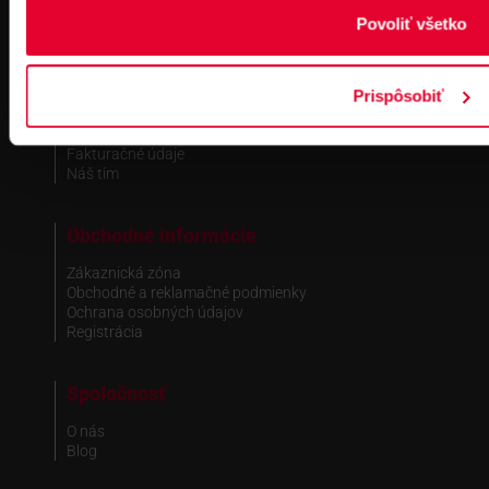
Povoliť všetko
Kontakt
Pobočka Bratislava
Pobočka Dubnica nad Váhom
Prispôsobiť
Pobočka Košice
Technická podpora
Fakturačné údaje
Náš tím
Obchodné informácie
Zákaznická zóna
Obchodné a reklamačné podmienky
Ochrana osobných údajov
Registrácia
Spoločnosť
O nás
Blog