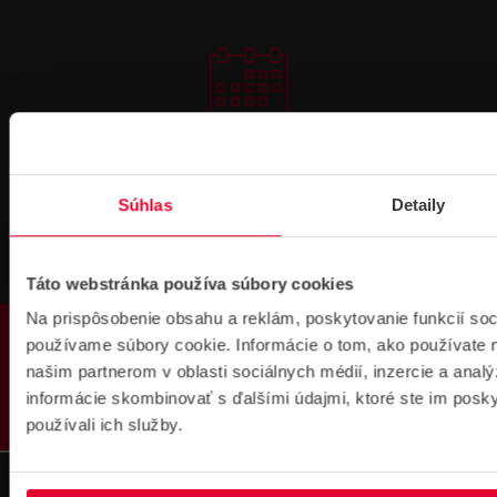
Prihlásenie
na školenie
Súhlas
Detaily
Táto webstránka používa súbory cookies
Na prispôsobenie obsahu a reklám, poskytovanie funkcií soc
PRODUKTY
používame súbory cookie. Informácie o tom, ako používate 
Fakturačné údaje
našim partnerom v oblasti sociálnych médií, inzercie a analý
IČO: 36340804 | DIČ: 2021919658
informácie skombinovať s ďalšími údajmi, ktoré ste im poskyt
IČ DPH: SK2021919658
používali ich služby.
IBAN : SK51 1100 0000 0029 4205 9929
zapísané v OR MS Bratislava III,
odd.: Sa, vl. č.: 7597/B