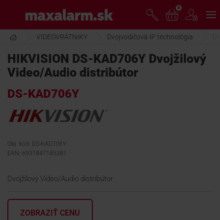
Prejsť
0
www.maxalarm.sk
k
hlavnému
obsahu
VIDEOVRÁTNIKY
Dvojvodičová IP technológia
Di
VOĽNÝ PREDAJ
HIKVISION DS-KAD706Y Dvojžilový
Video/Audio distribútor
AKCIA MESIACA
DS-KAD706Y
PRODUKTY
SPOLOČNOSŤ
Obj. kód: DS-KAD706Y
EAN: 6931847185381
ŠKOLENIE
Dvojžilový Video/Audio distribútor
PODPORA
ZOBRAZIŤ CENU