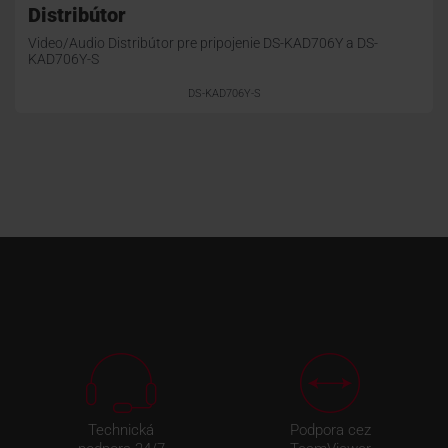
Distribútor
Video/Audio Distribútor pre pripojenie DS-KAD706Y a DS-
KAD706Y-S
DS-KAD706Y-S
Technická
Podpora cez