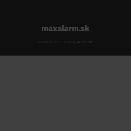
www.maxalarm.sk
EUROIN © 2026 | design by
antrepublic