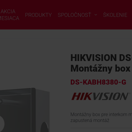
AKCIA
PRODUKTY
SPOLOČNOSŤ
ŠKOLENIE
ESIACA
é
HIKVISION D
Montážny box 
DS-KABH8380-G
Montážny box pre interkom m
zapustená montáž