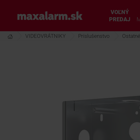
Prejsť
k
VOĽNÝ
www.maxalarm.sk
hlavnému
PREDAJ
M
obsahu
VIDEOVRÁTNIKY
Príslušenstvo
Ostatn