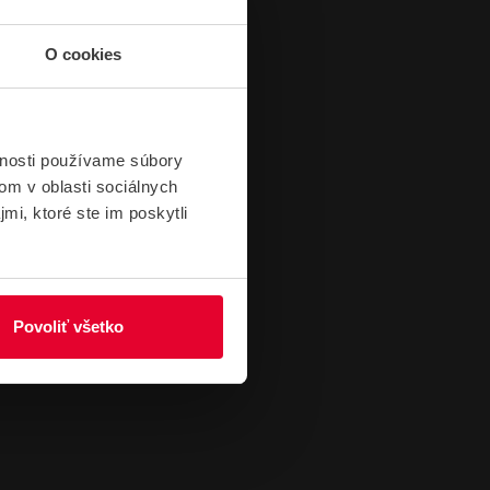
O cookies
vnosti používame súbory
om v oblasti sociálnych
mi, ktoré ste im poskytli
Povoliť všetko