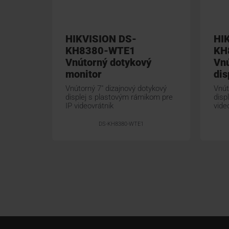
HIKVISION DS-
HI
KH8380-WTE1
KH
Vnútorný dotykový
Vnú
monitor
dis
Vnútorný 7" dizajnový dotykový
Vnút
displej s plastovým rámikom pre
disp
IP videovrátnik
vide
DS-KH8380-WTE1