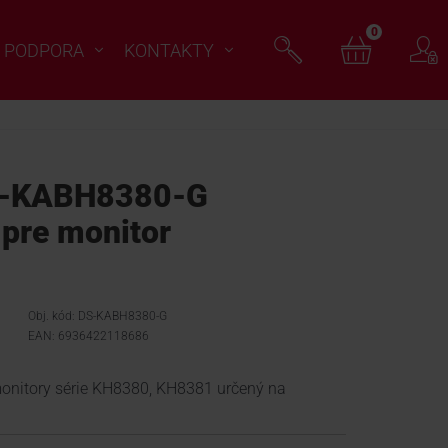
0
PODPORA
KONTAKTY
S-KABH8380-G
pre monitor
Obj. kód: DS-KABH8380-G
EAN: 6936422118686
onitory série KH8380, KH8381 určený na