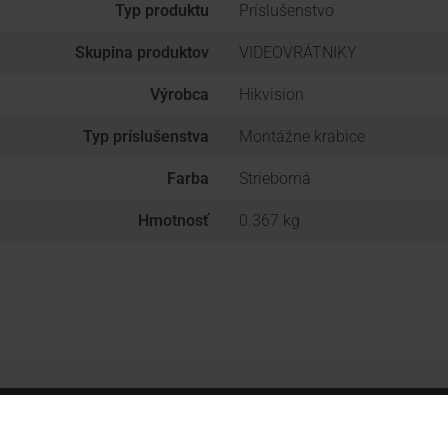
Typ produktu
Príslušenstvo
Skupina produktov
VIDEOVRÁTNIKY
Výrobca
Hikvision
Typ príslušenstva
Montážne krabice
Farba
Strieborná
Hmotnosť
0.367 kg