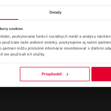
Detaily
bory cookies
eklám, poskytovanie funkcií sociálnych médií a analýzu návšte
NÁVODY A PODPORA
o používate naše webové stránky, poskytujeme aj našim partner
to partneri môžu príslušné informácie skombinovať s ďalšími údaj
ď ste používali ich služby.
DATASHEETY
Prispôsobiť
HIKVISION DS-KABH8380-G Datasheet
806,26 kB