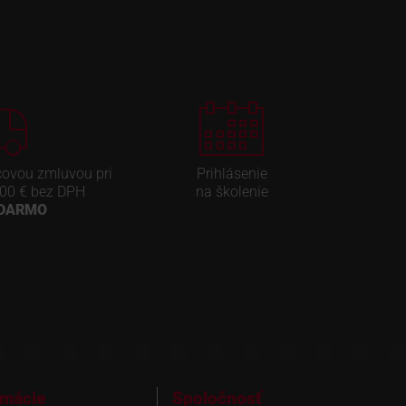
covou zmluvou pri
Prihlásenie
00 € bez DPH
na školenie
ADARMO
rmácie
Spoločnosť