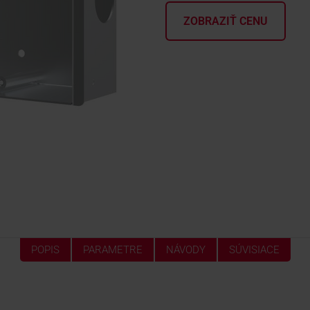
ZOBRAZIŤ CENU
POPIS
PARAMETRE
NÁVODY
SÚVISIACE