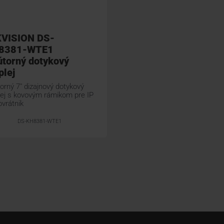
KVISION DS-
8381-WTE1
torný dotykový
plej
orný 7" dizajnový dotykový
lej s kovovým rámikom pre IP
ovrátnik
DS-KH8381-WTE1