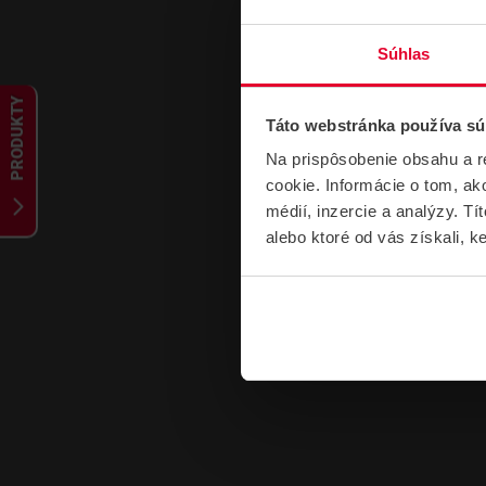
Súhlas
PRODUKTY
Táto webstránka používa sú
Na prispôsobenie obsahu a r
cookie. Informácie o tom, ak
médií, inzercie a analýzy. Tí
alebo ktoré od vás získali, ke