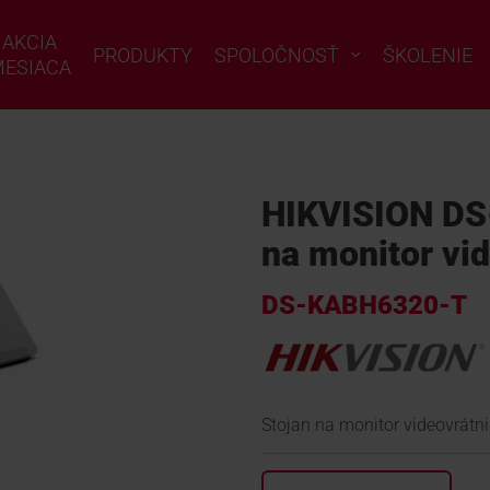
AKCIA
PRODUKTY
SPOLOČNOSŤ
ŠKOLENIE
ESIACA
é
HIKVISION DS
na monitor vi
DS-KABH6320-T
Stojan na monitor videovrátni