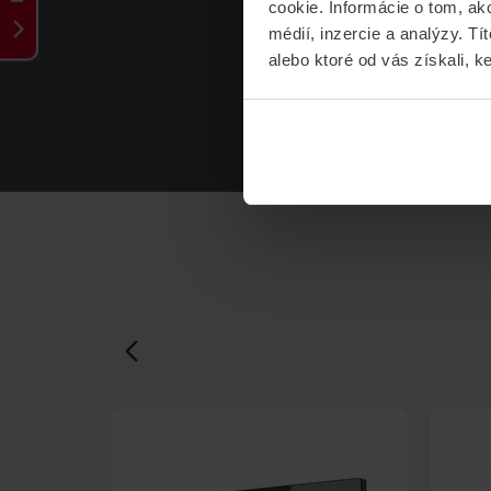
cookie. Informácie o tom, ak
médií, inzercie a analýzy. Tí
alebo ktoré od vás získali, ke