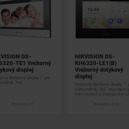
KVISION DS-
HIKVISION DS-
6320-TE1 Vnútorný
KH6320-LE1(B)
ykový displej
Vnútorný dotykový
displej
orný dotykový displej 7" pre
ovrátnik, PoE
Vnútorný dotykový displej 7" 
videovrátnik, PoE, nepodporu
HIk-connect a štandardný SI
DS-KH6320-TE1
DS-KH6320-LE1(B)