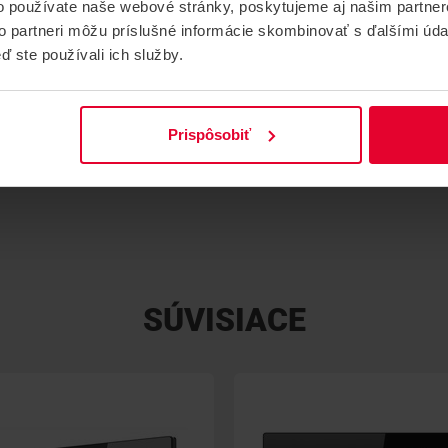
o používate naše webové stránky, poskytujeme aj našim partner
to partneri môžu príslušné informácie skombinovať s ďalšími údaj
ď ste používali ich služby.
Prispôsobiť
SÚVISIACE