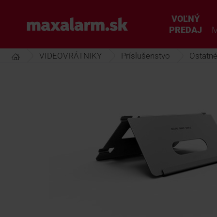
Prejsť
k
VOĽNÝ
www.maxalarm.sk
hlavnému
PREDAJ
M
obsahu
VIDEOVRÁTNIKY
Príslušenstvo
Ostatn