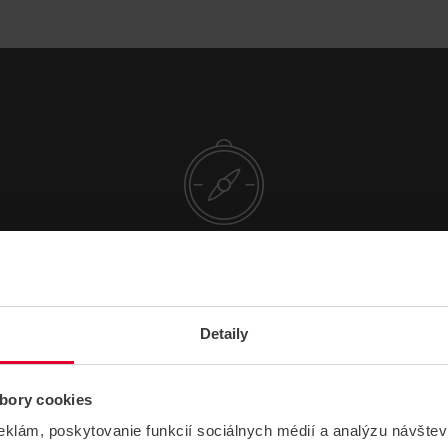
NÁVODY A PODPORA
Detaily
DATASHEETY
bory cookies
HIKVISION DS-KABH6320-T Stojan na mo
nitor videovrátnika Produktový list
eklám, poskytovanie funkcií sociálnych médií a analýzu návšte
777,72 kB