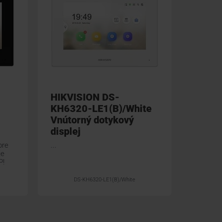
HIKVISION DS-
HIKVI
KH6320-LE1(B)/White
KH63
Vnútorný dotykový
STD)(
displej
dotyko
pre
...
Vnútorný
je
videovrá
P!
DS-KH6320-LE1(B)/White
DS-KH63