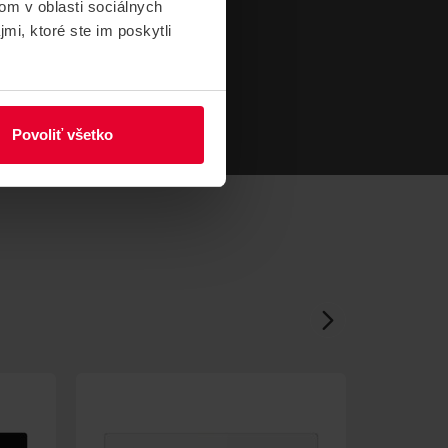
om v oblasti sociálnych
mi, ktoré ste im poskytli
Povoliť všetko