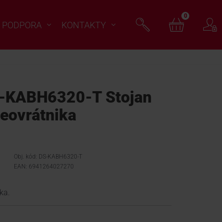
0
PODPORA
KONTAKTY
-KABH6320-T Stojan
deovrátnika
Obj. kód: DS-KABH6320-T
EAN: 6941264027270
ka.