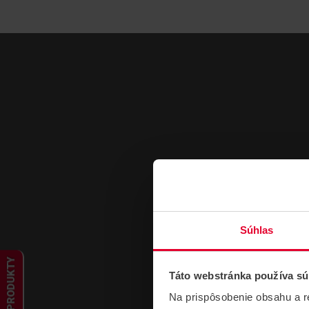
Súhlas
PRODUKTY
Táto webstránka používa sú
Na prispôsobenie obsahu a r