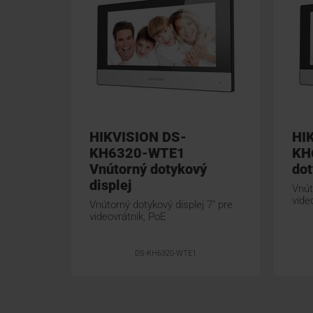
HIKVISION DS-
HI
KH6320-WTE1
KH
Vnútorný dotykový
dot
displej
Vnút
vide
Vnútorný dotykový displej 7" pre
videovrátnik, PoE
DS-KH6320-WTE1