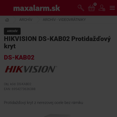
Prejsť
0
www.maxalarm.sk
k
hlavnému
obsahu
ARCHÍV
ARCHÍV - VIDEOVRÁTNIKY
VOĽNÝ PREDAJ
ARCHÍV
HIKVISION DS-KAB02 Protidažďový
AKCIA MESIACA
kryt
DS-KAB02
PRODUKTY
SPOLOČNOSŤ
Obj. kód: DS-KAB02
EAN: 6954273636388
ŠKOLENIE
Protidažďový kryt z nerezovej ocele bez rámiku
PODPORA