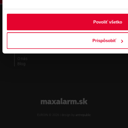
Obchodné informácie
Zákaznická zóna
Povoliť všetko
Obchodné a reklamačné podmienky
Ochrana osobných údajov
Registrácia
Prispôsobiť
Spoločnosť
O nás
Blog
www.maxalarm.sk
EUROIN © 2026 | design by
antrepublic