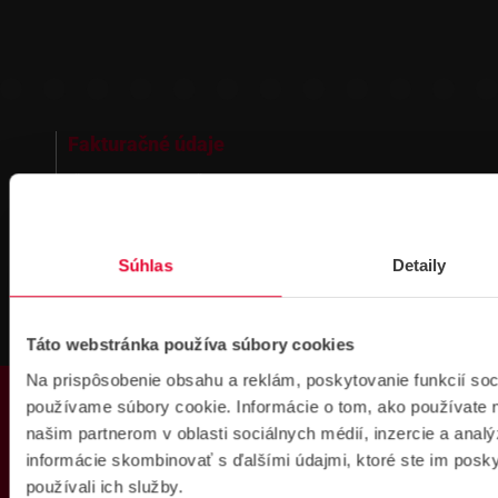
Fakturačné údaje
IČO: 36340804 | DIČ: 2021919658
IČ DPH: SK2021919658
IBAN : SK51 1100 0000 0029 4205 9929
zapísané v OR MS Bratislava III,
odd.: Sa, vl. č.: 7597/B
Súhlas
Detaily
Kontakt
Táto webstránka používa súbory cookies
Pobočka Bratislava
Na prispôsobenie obsahu a reklám, poskytovanie funkcií soc
Pobočka Dubnica nad Váhom
PRODUKTY
Pobočka Košice
používame súbory cookie. Informácie o tom, ako používate 
Technická podpora
našim partnerom v oblasti sociálnych médií, inzercie a analý
Fakturačné údaje
informácie skombinovať s ďalšími údajmi, ktoré ste im poskyt
Náš tím
používali ich služby.