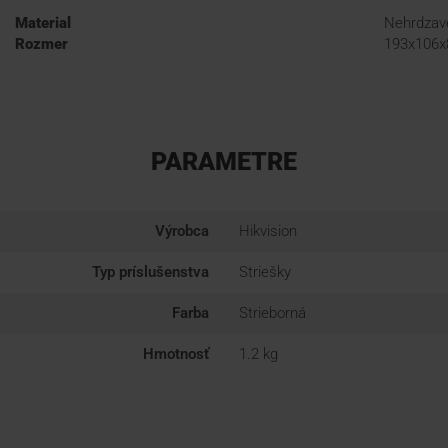
Material
Nehrdzav
Rozmer
193x106x
PARAMETRE
Výrobca
Hikvision
Typ príslušenstva
Striešky
Farba
Strieborná
Hmotnosť
1.2 kg