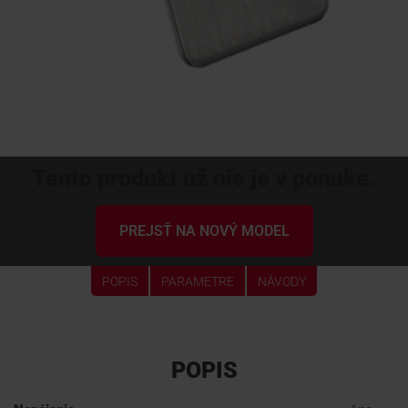
Tento produkt už nie je v ponuke.
PREJSŤ NA NOVÝ MODEL
POPIS
PARAMETRE
NÁVODY
POPIS