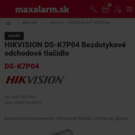
Prejsť
0
www.maxalarm.sk
k
hlavnému
obsahu
ARCHÍV
ARCHÍV - PRÍSTUPOVÉ SYSTÉMY
VOĽNÝ PREDAJ
ARCHÍV
HIKVISION DS-K7P04 Bezdotykové
AKCIA MESIACA
odchodové tlačidlo
DS-K7P04
PRODUKTY
SPOLOČNOSŤ
Obj. kód: DS-K7P04
EAN: 6954273636074
ŠKOLENIE
Bezdotykové podsvietené odchodové tlačidlo z hliníkovej zliatiny.
PODPORA