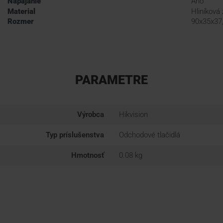
Napájanie
Ano
Material
Hliníková 
Rozmer
90x35x37
PARAMETRE
Výrobca
Hikvision
Typ príslušenstva
Odchodové tlačidlá
Hmotnosť
0.08 kg