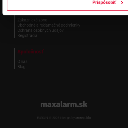
Prispôsobiť
Obchodné informácie
Zákaznická zóna
Obchodné a reklamačné podmienky
Ochrana osobných údajov
Registrácia
Spoločnosť
O nás
Blog
www.maxalarm.sk
EUROIN © 2026 | design by
antrepublic