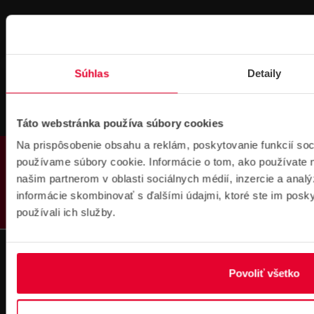
Súhlas
Detaily
Fakturačné údaje
IČO: 36340804 | DIČ: 2021919658
Táto webstránka používa súbory cookies
IČ DPH: SK2021919658
Na prispôsobenie obsahu a reklám, poskytovanie funkcií soc
IBAN : SK51 1100 0000 0029 4205 9929
PRODUKTY
zapísané v OR MS Bratislava III,
používame súbory cookie. Informácie o tom, ako používate 
odd.: Sa, vl. č.: 7597/B
našim partnerom v oblasti sociálnych médií, inzercie a analý
informácie skombinovať s ďalšími údajmi, ktoré ste im poskyt
Kontakt
používali ich služby.
Pobočka Bratislava
Pobočka Dubnica nad Váhom
Pobočka Košice
Povoliť všetko
Technická podpora
Fakturačné údaje
Náš tím