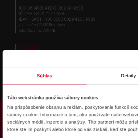
IČO: 36340804 | DIČ: 2021919658
IČ DPH: SK2021919658
IBAN : SK51 1100 0000 0029 4205 9929
zapísané v OR MS Bratislava III,
odd.: Sa, vl. č.: 7597/B
Kontakt
Pobočka Bratislava
Pobočka Dubnica nad Váhom
Pobočka Košice
Technická podpora
Súhlas
Detaily
Fakturačné údaje
Náš tím
Táto webstránka používa súbory cookies
Obchodné informácie
PRODUKTY
Na prispôsobenie obsahu a reklám, poskytovanie funkcií so
Zákaznická zóna
súbory cookie. Informácie o tom, ako používate naše webové
Obchodné a reklamačné podmienky
sociálnych médií, inzercie a analýzy. Títo partneri môžu prí
Ochrana osobných údajov
ktoré ste im poskytli alebo ktoré od vás získali, keď ste použí
Registrácia