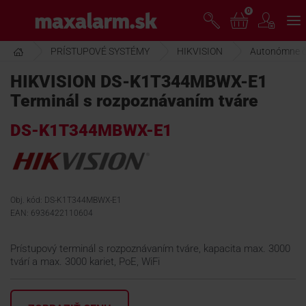
Prejsť
0
www.maxalarm.sk
k
hlavnému
obsahu
PRÍSTUPOVÉ SYSTÉMY
HIKVISION
Autonómne č
VOĽNÝ PREDAJ
HIKVISION DS-K1T344MBWX-E1
Terminál s rozpoznávaním tváre
AKCIA MESIACA
DS-K1T344MBWX-E1
PRODUKTY
SPOLOČNOSŤ
Obj. kód: DS-K1T344MBWX-E1
EAN: 6936422110604
ŠKOLENIE
Prístupový terminál s rozpoznávaním tváre, kapacita max. 3000
tvárí a max. 3000 kariet, PoE, WiFi
PODPORA