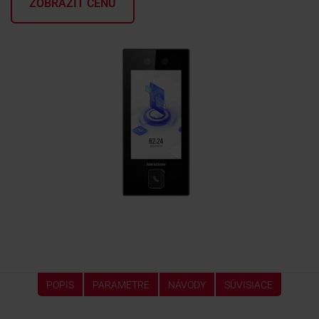
ZOBRAZIŤ CENU
KONTAKTY
POPIS
PARAMETRE
NÁVODY
SÚVISIACE