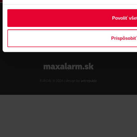
Spoločnosť
Povoliť vše
O nás
Blog
Prispôsobiť
www.maxalarm.sk
EUROIN © 2026 | design by
antrepublic