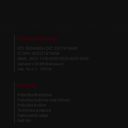
Fakturačné údaje
IČO: 36340804 | DIČ: 2021919658
IČ DPH: SK2021919658
IBAN : SK51 1100 0000 0029 4205 9929
zapísané v OR MS Bratislava III,
odd.: Sa, vl. č.: 7597/B
Kontakt
Pobočka Bratislava
Pobočka Dubnica nad Váhom
Pobočka Košice
Technická podpora
Fakturačné údaje
Náš tím