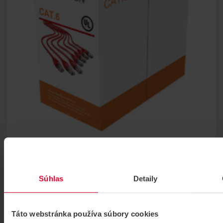
HIKVISION DS-1LN6-UU UTP kábel Cat. 6
UTP kábel Cat. 6
DS-1LN6-UU
Súhlas
Detaily
Táto webstránka používa súbory cookies