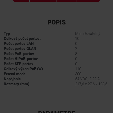
POPIS
Typ
Manažovateľný
Celkový počet portov:
10
Počet portov LAN
0
Počet portov GLAN
2
Počet PoE portov
8
Počet HiPoE portov
0
Počet SFP portov
0
Celkový výkon PoE (W)
110
Extend mode
300
Napájanie
54 VDC, 2.22 A
Rozmery (mm)
217,6 x 27,6 x 108,5