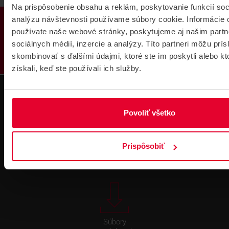
Na prispôsobenie obsahu a reklám, poskytovanie funkcií soc
PRODUKTY
analýzu návštevnosti používame súbory cookie. Informácie 
používate naše webové stránky, poskytujeme aj našim partn
sociálnych médií, inzercie a analýzy. Títo partneri môžu prí
skombinovať s ďalšími údajmi, ktoré ste im poskytli alebo kt
získali, keď ste používali ich služby.
Povoliť všetko
Technická
Podpora cez
podpora 24/7
TeamViewer
Prispôsobiť
Súbory