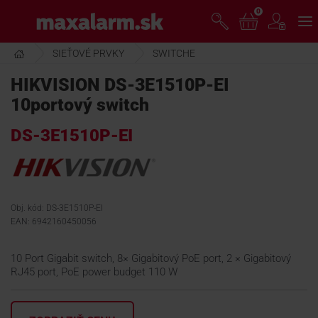
Prejsť
0
www.maxalarm.sk
k
hlavnému
obsahu
SIEŤOVÉ PRVKY
SWITCHE
VOĽNÝ PREDAJ
HIKVISION DS-3E1510P-EI
10portový switch
AKCIA MESIACA
DS-3E1510P-EI
PRODUKTY
SPOLOČNOSŤ
Obj. kód: DS-3E1510P-EI
EAN: 6942160450056
ŠKOLENIE
10 Port Gigabit switch, 8× Gigabitový PoE port, 2 × Gigabitový
RJ45 port, PoE power budget 110 W
PODPORA