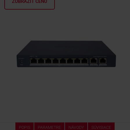
ZOBRAZIŤ CENU
KONTAKTY
POPIS
PARAMETRE
NÁVODY
SÚVISIACE