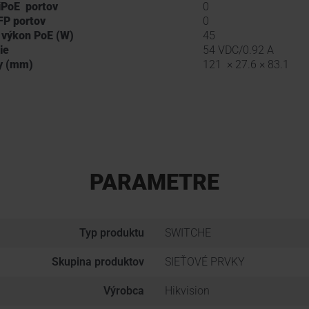
iPoE portov
0
FP portov
0
 výkon PoE (W)
45
ie
54 VDC/0.92 A
y (mm)
121 × 27.6 × 83.1
PARAMETRE
Typ produktu
SWITCHE
Skupina produktov
SIEŤOVÉ PRVKY
Výrobca
Hikvision