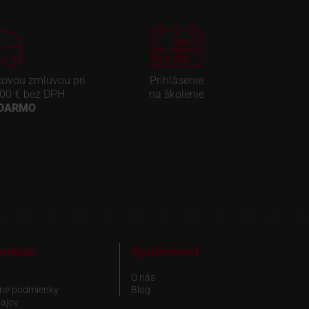
covou zmluvou pri
Prihlásenie
00 € bez DPH
na školenie
ADARMO
rmácie
Spoločnosť
O nás
né podmienky
Blog
ajov