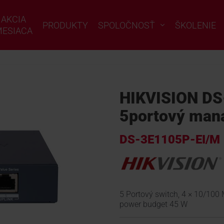
AKCIA
PRODUKTY
SPOLOČNOSŤ
ŠKOLENIE
ESIACA
HIKVISION DS
5portový mana
DS-3E1105P-EI/M
5 Portový switch, 4 × 10/100
power budget 45 W