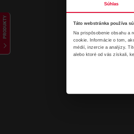
Súhlas
PRODUKTY
Táto webstránka používa sú
Na prispôsobenie obsahu a r
cookie. Informácie o tom, ak
médií, inzercie a analýzy. Tí
alebo ktoré od vás získali, ke