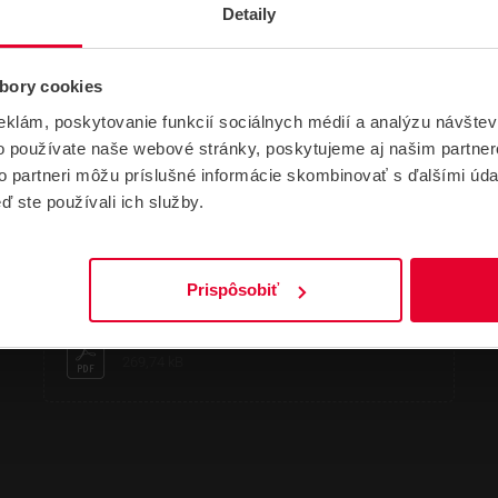
Detaily
bory cookies
eklám, poskytovanie funkcií sociálnych médií a analýzu návšte
o používate naše webové stránky, poskytujeme aj našim partner
to partneri môžu príslušné informácie skombinovať s ďalšími údaj
NÁVODY A PODPORA
ď ste používali ich služby.
CERTIFIKÁTY
DATASHEETY
NÁVODY
Prispôsobiť
HIKVISION DS-3E1105P-EI/M en CE
269,74 kB