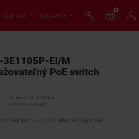
0
PODPORA
KONTAKTY
-3E1105P-EI/M
žovateľný PoE switch
Obj. kód: DS-3E1105P-EI/M
EAN: 6942160449920
 Mbps PoE port, 1 × 10/100 Mbps RJ45 port, PoE