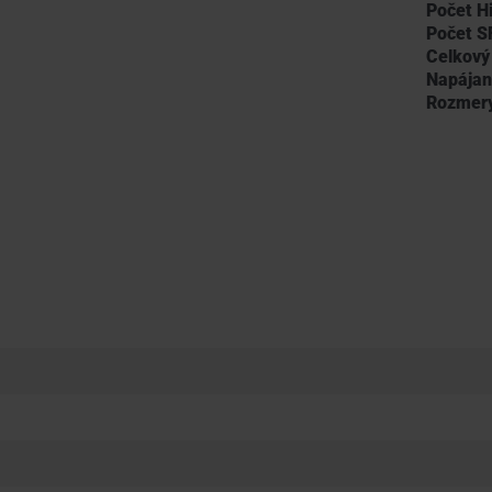
Počet H
Počet S
Celkový
Napájan
Rozmer