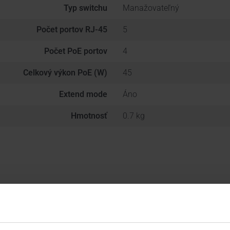
Typ switchu
Manažovateľný
Počet portov RJ-45
5
Počet PoE portov
4
Celkový výkon PoE (W)
45
Extend mode
Áno
Hmotnosť
0.7 kg