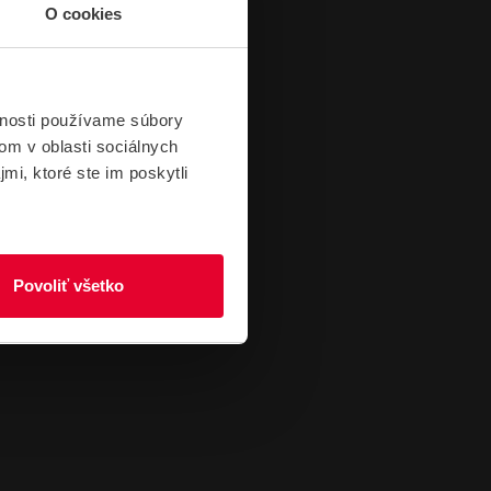
O cookies
vnosti používame súbory
om v oblasti sociálnych
mi, ktoré ste im poskytli
Povoliť všetko