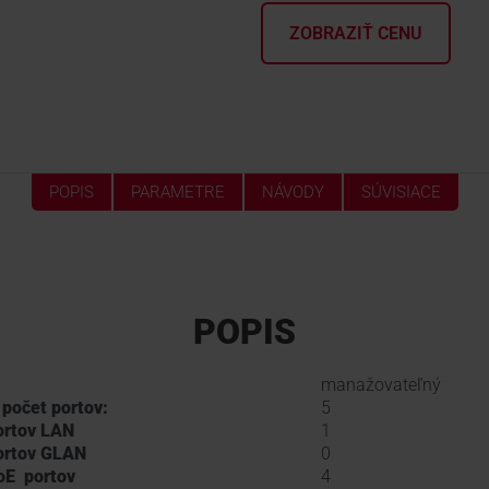
ZOBRAZIŤ CENU
POPIS
PARAMETRE
NÁVODY
SÚVISIACE
POPIS
manažovateľný
 počet portov:
5
ortov LAN
1
ortov GLAN
0
oE portov
4