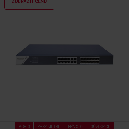
ZOBRAZIŤ CENU
KONTAKTY
POPIS
PARAMETRE
NÁVODY
SÚVISIACE