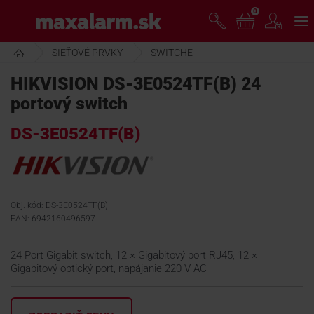
Prejsť
0
www.maxalarm.sk
k
hlavnému
obsahu
SIEŤOVÉ PRVKY
SWITCHE
VOĽNÝ PREDAJ
HIKVISION DS-3E0524TF(B) 24
portový switch
AKCIA MESIACA
DS-3E0524TF(B)
PRODUKTY
SPOLOČNOSŤ
Obj. kód: DS-3E0524TF(B)
EAN: 6942160496597
ŠKOLENIE
24 Port Gigabit switch, 12 × Gigabitový port RJ45, 12 ×
Gigabitový optický port, napájanie 220 V AC
PODPORA