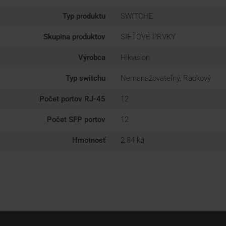
Typ produktu
SWITCHE
Skupina produktov
SIEŤOVÉ PRVKY
Výrobca
Hikvision
Typ switchu
Nemanažovateľný, Rackový
Počet portov RJ-45
12
Počet SFP portov
12
Hmotnosť
2.84 kg