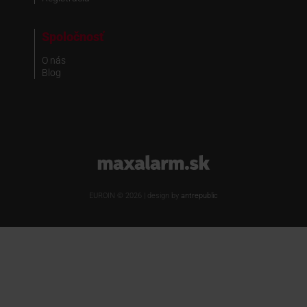
Spoločnosť
O nás
Blog
www.maxalarm.sk
EUROIN © 2026 | design by
antrepublic