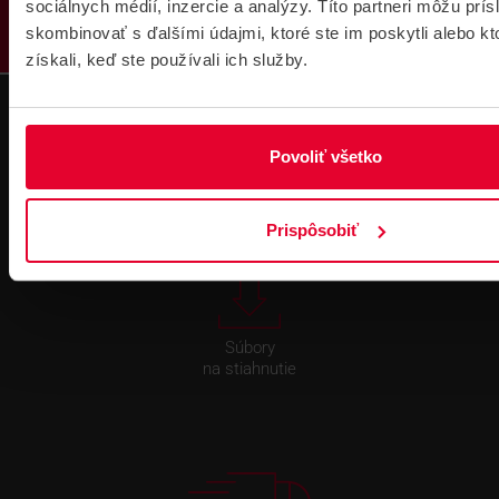
sociálnych médií, inzercie a analýzy. Títo partneri môžu prí
skombinovať s ďalšími údajmi, ktoré ste im poskytli alebo kt
získali, keď ste používali ich služby.
Technická
Podpora cez
Povoliť všetko
podpora 24/7
TeamViewer
Prispôsobiť
Súbory
na stiahnutie