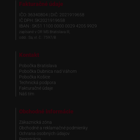
Fakturačné údaje
IČO: 36340804 | DIČ: 2021919658
IČ DPH: SK2021919658
IBAN : SK51 1100 0000 0029 4205 9929
zapísané v OR MS Bratislava III,
odd.: Sa, vl. č.: 7597/B
Kontakt
Pobočka Bratislava
Pobočka Dubnica nad Váhom
Pobočka Košice
Technická podpora
Fakturačné údaje
Náš tím
Obchodné informácie
Zákaznická zóna
Obchodné a reklamačné podmienky
Ochrana osobných údajov
Registrácia