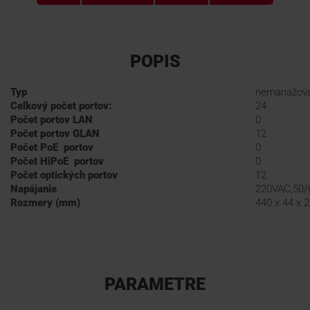
POPIS
Typ
nemanažova
Celkový počet portov:
24
Počet portov LAN
0
Počet portov GLAN
12
Počet PoE portov
0
Počet HiPoE portov
0
Počet optických portov
12
Napájanie
220VAC,50/
Rozmery (mm)
440 x 44 x 
PARAMETRE