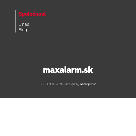
Spoločnosť
O nás
Blog
www.maxalarm.sk
EUROIN © 2026 | design by
antrepublic