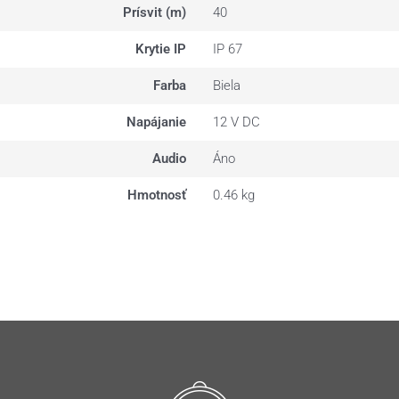
Prísvit (m)
40
Krytie IP
IP 67
Farba
Biela
Napájanie
12 V DC
Audio
Áno
Hmotnosť
0.46 kg