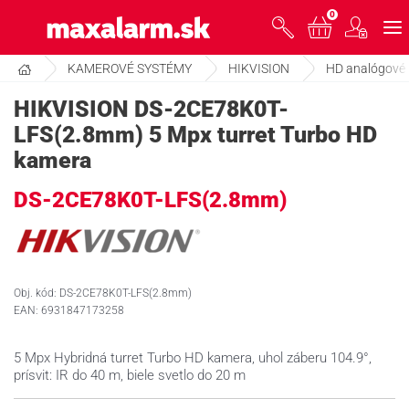
Prejsť
0
www.maxalarm.sk
k
hlavnému
obsahu
KAMEROVÉ SYSTÉMY
HIKVISION
HD analógové
VOĽNÝ PREDAJ
HIKVISION DS-2CE78K0T-
LFS(2.8mm) 5 Mpx turret Turbo HD
AKCIA MESIACA
kamera
DS-2CE78K0T-LFS(2.8mm)
PRODUKTY
SPOLOČNOSŤ
Obj. kód: DS-2CE78K0T-LFS(2.8mm)
EAN: 6931847173258
ŠKOLENIE
5 Mpx Hybridná turret Turbo HD kamera, uhol záberu 104.9°,
prísvit: IR do 40 m, biele svetlo do 20 m
PODPORA