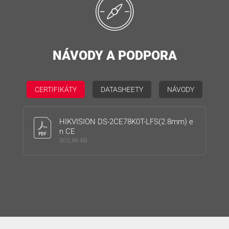
NÁVODY A PODPORA
CERTIFIKÁTY
DATASHEETY
NÁVODY
HIKVISION DS-2CE78K0T-LFS(2.8mm) e
n CE
305,86 kB