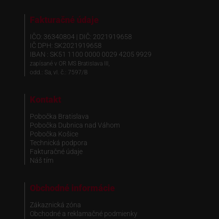
Fakturačné údaje
IČO: 36340804 | DIČ: 2021919658
IČ DPH: SK2021919658
IBAN : SK51 1100 0000 0029 4205 9929
zapísané v OR MS Bratislava III,
odd.: Sa, vl. č.: 7597/B
Kontakt
Pobočka Bratislava
Pobočka Dubnica nad Váhom
Pobočka Košice
Technická podpora
Fakturačné údaje
Náš tím
Obchodné informácie
Zákaznická zóna
Obchodné a reklamačné podmienky