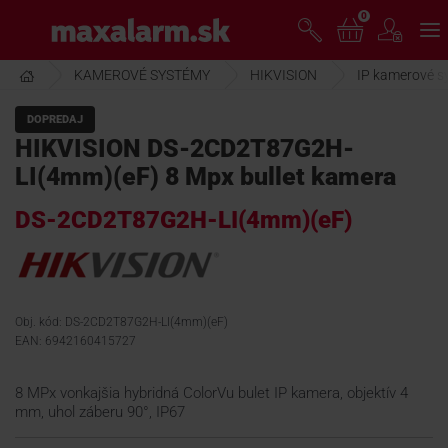
Prejsť
0
www.maxalarm.sk
k
hlavnému
obsahu
KAMEROVÉ SYSTÉMY
HIKVISION
IP kamerové s
VOĽNÝ PREDAJ
DOPREDAJ
HIKVISION DS-2CD2T87G2H-
AKCIA MESIACA
LI(4mm)(eF) 8 Mpx bullet kamera
DS-2CD2T87G2H-LI(4mm)(eF)
PRODUKTY
SPOLOČNOSŤ
Obj. kód: DS-2CD2T87G2H-LI(4mm)(eF)
EAN: 6942160415727
ŠKOLENIE
8 MPx vonkajšia hybridná ColorVu bulet IP kamera, objektív 4
mm, uhol záberu 90°, IP67
PODPORA