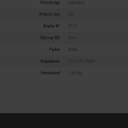
Prísvit typ
Hybridný
Prísvit (m)
60
Krytie IP
IP 67
Slot na SD
Áno
Farba
Biela
Napájanie
12 V DC, PoE+
Hmotnosť
1.66 kg