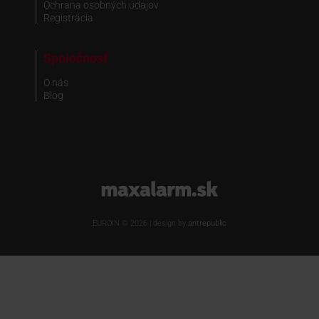
Ochrana osobných údajov
Registrácia
Spoločnosť
O nás
Blog
www.maxalarm.sk
EUROIN © 2026 | design by
antrepublic