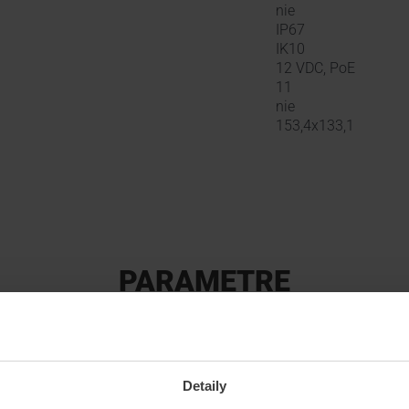
nie
IP67
IK10
12 VDC, PoE
11
nie
153,4x133,1
PARAMETRE
Výrobca
Hikvision
Detaily
Tvar
Dome