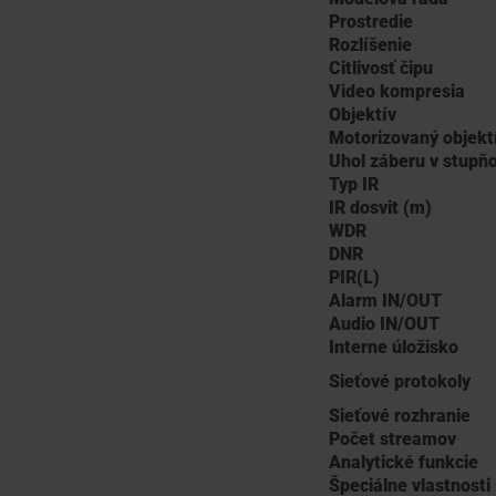
Prostredie
Rozlíšenie
Citlivosť čipu
Video kompresia
Objektív
Motorizovaný objekt
Uhol záberu v stupň
Typ IR
IR dosvit (m)
WDR
DNR
PIR(L)
Alarm IN/OUT
Audio IN/OUT
Interne úložisko
Sieťové protokoly
Sieťové rozhranie
Počet streamov
Analytické funkcie
Špeciálne vlastnosti