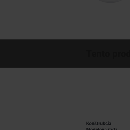
Tento prod
Konštrukcia
Modelová rada