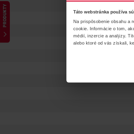
PRODUKTY
Táto webstránka používa sú
Na prispôsobenie obsahu a r
cookie. Informácie o tom, ak
médií, inzercie a analýzy. Tí
alebo ktoré od vás získali, ke