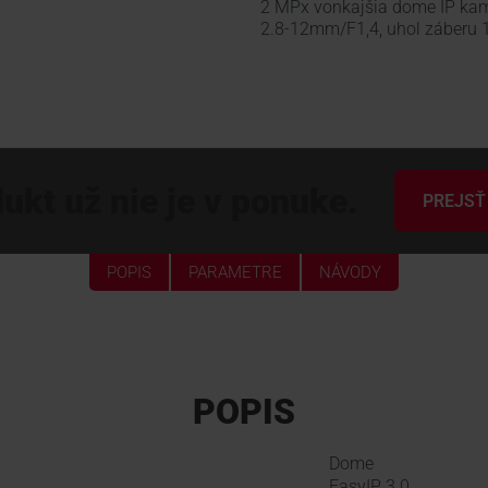
2 MPx vonkajšia dome IP kam
2.8-12mm/F1,4, uhol záberu 
ukt už nie je v ponuke.
PREJSŤ
POPIS
PARAMETRE
NÁVODY
POPIS
Dome
EasyIP 3.0