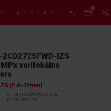
0
PODPORA
KONTAKTY
S-2CD2725FWD-IZS
MPx varifokálna
era
ZS (2.8-12mm)
Obj. kód: DS-2CD2725FWD-IZS (2.8-12mm)
EAN: 6954273642679