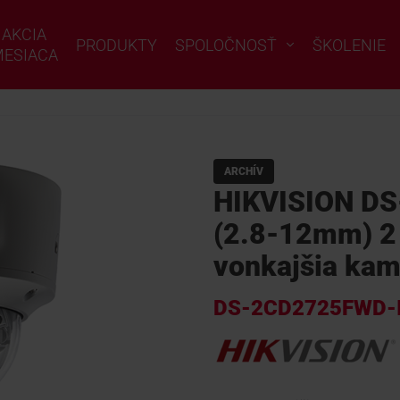
AKCIA
PRODUKTY
SPOLOČNOSŤ
ŠKOLENIE
ESIACA
ARCHÍV
HIKVISION D
(2.8-12mm) 2 
vonkajšia kam
DS-2CD2725FWD-I