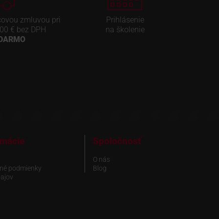
covou zmluvou pri
Prihlásenie
00 € bez DPH
na školenie
ADARMO
rmácie
Spoločnosť
O nás
né podmienky
Blog
ajov