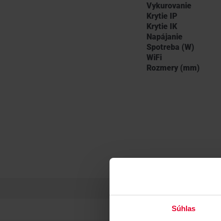
Vykurovanie
Krytie IP
Krytie IK
Napájanie
Spotreba (W)
WiFi
Rozmery (mm)
Súhlas