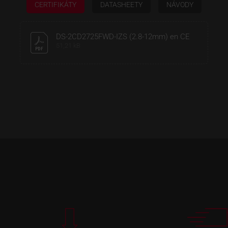
CERTIFIKÁTY
DATASHEETY
NÁVODY
DS-2CD2725FWD-IZS (2.8-12mm) en CE
51,21 kB