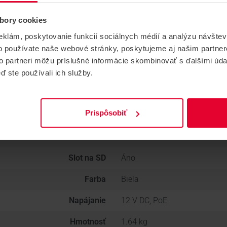
Rozlíšenie (Mpx)
2
bory cookies
Objektív (mm)
2,8–12
eklám, poskytovanie funkcií sociálnych médií a analýzu návšte
o používate naše webové stránky, poskytujeme aj našim partner
Prísvit typ
IR
to partneri môžu príslušné informácie skombinovať s ďalšími údaj
Prísvit (m)
30
ď ste používali ich služby.
Krytie IP
IP 67
Prispôsobiť
Alarm IN/OUT
1/1
Audio
Áno
Slot na SD
Áno
Farba
Biela
Napájanie
12 V DC, PoE
Hmotnosť
1.64 kg