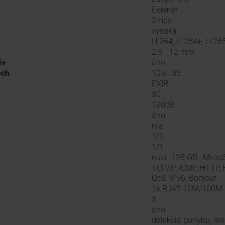
Exteriér
2mpx
vysoká
H.264, H.264+, H.26
2.8 - 12 mm
ív
áno
och
105 - 35
EXIR
30
120dB
áno
nie
1/1
1/1
max. 128 GB , Micr
TCP/IP, ICMP, HTTP,
QoS, IPv6, Bonjour
1x RJ45 10M/100M s
3
áno
detekcia pohybu, det