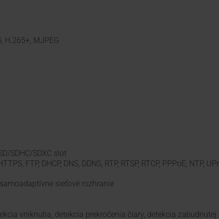
5, H.265+, MJPEG
oSD/SDHC/SDXC slot
 HTTPS, FTP, DHCP, DNS, DDNS, RTP, RTSP, RTCP, PPPoE, NTP, UP
amoadaptívne sieťové rozhranie
ekcia vniknutia, detekcia prekročenia čiary, detekcia zabudnutej