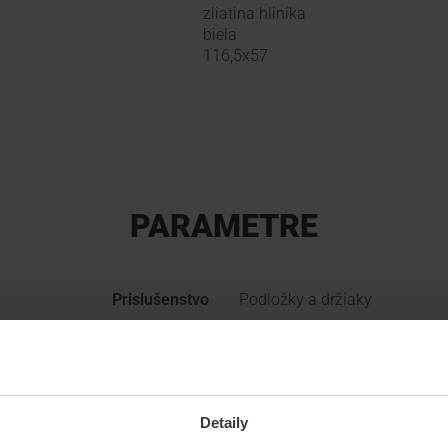
zliatina hliníka
biela
116,5x57
PARAMETRE
Prislušenstvo
Podložky a držiaky
Výrobca
HIKVISION
Skupina produktov
KAMEROVÉ SYSTÉMY
Detaily
Hmotnosť
0.54 kg