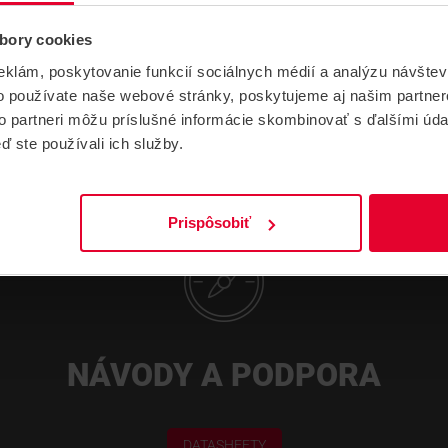
bory cookies
eklám, poskytovanie funkcií sociálnych médií a analýzu návšte
o používate naše webové stránky, poskytujeme aj našim partner
to partneri môžu príslušné informácie skombinovať s ďalšími údaj
ď ste používali ich služby.
Prispôsobiť
NÁVODY A PODPORA
DATASHEETY