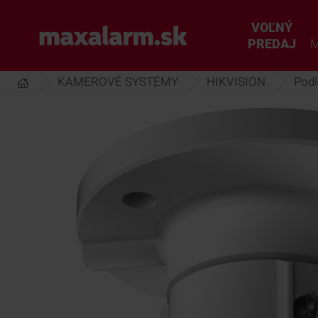
Prejsť
k
VOĽNÝ
www.maxalarm.sk
hlavnému
PREDAJ
M
obsahu
KAMEROVÉ SYSTÉMY
HIKVISION
Podl