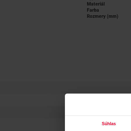
Materiál
Farba
Rozmery (mm)
Súhlas