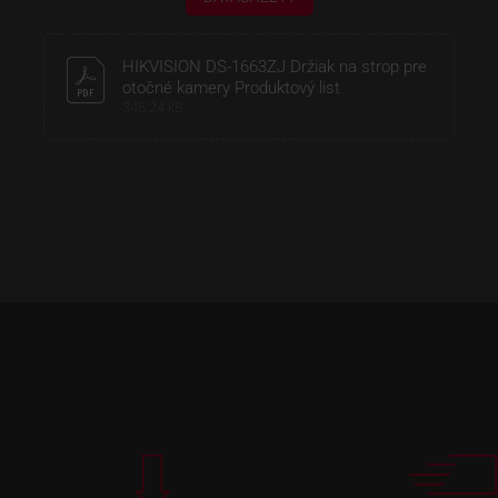
HIKVISION DS-1663ZJ Držiak na strop pre
otočné kamery Produktový list
345,24 kB