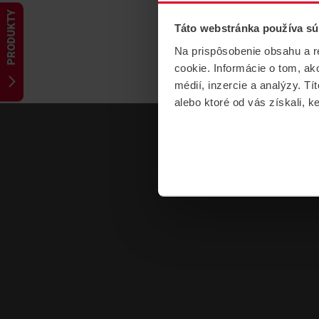
PRODUKTY
Táto webstránka používa sú
Na prispôsobenie obsahu a r
cookie. Informácie o tom, ak
médií, inzercie a analýzy. Tí
alebo ktoré od vás získali, ke