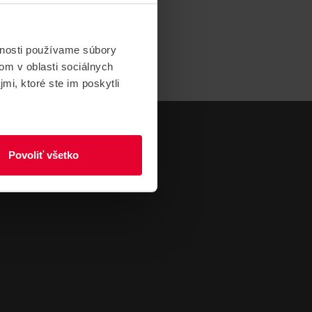
vnosti používame súbory
om v oblasti sociálnych
mi, ktoré ste im poskytli
Povoliť všetko