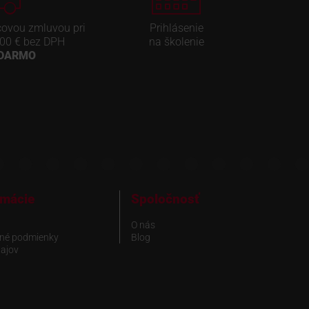
covou zmluvou pri
Prihlásenie
00 € bez DPH
na školenie
ADARMO
rmácie
Spoločnosť
O nás
né podmienky
Blog
ajov