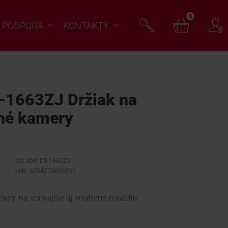
0
PODPORA
KONTAKTY
-1663ZJ Držiak na
čné kamery
Obj. kód: DS-1663ZJ
EAN: 6954273658830
mery, na vonkajšie aj vnútorné použitie