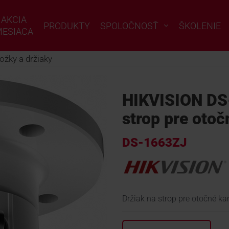
AKCIA
PRODUKTY
SPOLOČNOSŤ
ŠKOLENIE
ESIACA
ožky a držiaky
HIKVISION DS
strop pre oto
DS-1663ZJ
Držiak na strop pre otočné ka