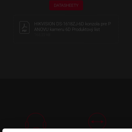
DATASHEETY
HIKVISION DS-1618ZJ-6D konzola pre P
ANOVU kameru 6D Produktový list
163,22 kB