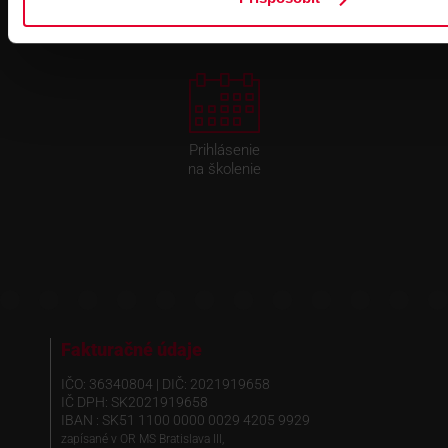
Prihlásenie
na školenie
Fakturačné údaje
IČO: 36340804 | DIČ: 2021919658
IČ DPH: SK2021919658
IBAN : SK51 1100 0000 0029 4205 9929
zapísané v OR MS Bratislava III,