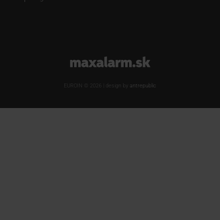
www.maxalarm.sk
EUROIN © 2026 | design by
antrepublic