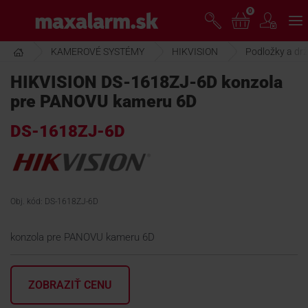
Prejsť
0
www.maxalarm.sk
k
hlavnému
obsahu
KAMEROVÉ SYSTÉMY
HIKVISION
Podložky a drž
VOĽNÝ PREDAJ
HIKVISION DS-1618ZJ-6D konzola
pre PANOVU kameru 6D
AKCIA MESIACA
DS-1618ZJ-6D
PRODUKTY
SPOLOČNOSŤ
Obj. kód: DS-1618ZJ-6D
konzola pre PANOVU kameru 6D
ŠKOLENIE
ZOBRAZIŤ CENU
PODPORA