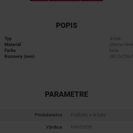
POPIS
Typ
držiak
Materiál
zliatina hliní
Farba
biela
Rozmery (mm)
283,5x250x
PARAMETRE
Prislušenstvo
Podložky a držiaky
Výrobca
HIKVISION