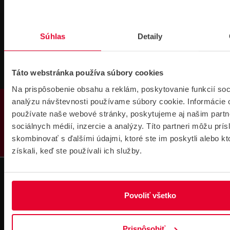
Technická
Podpora cez
podpora 24/7
TeamViewer
Súhlas
Detaily
Táto webstránka používa súbory cookies
Na prispôsobenie obsahu a reklám, poskytovanie funkcií soc
PRODUKTY
analýzu návštevnosti používame súbory cookie. Informácie 
Súbory
na stiahnutie
používate naše webové stránky, poskytujeme aj našim partn
sociálnych médií, inzercie a analýzy. Títo partneri môžu prí
skombinovať s ďalšími údajmi, ktoré ste im poskytli alebo kt
získali, keď ste používali ich služby.
Povoliť všetko
Pre zákazníkov s rámovcovou zmluvou pri
objednávkach nad 300 € bez DPH
DOPRAVA ZADARMO
Prispôsobiť