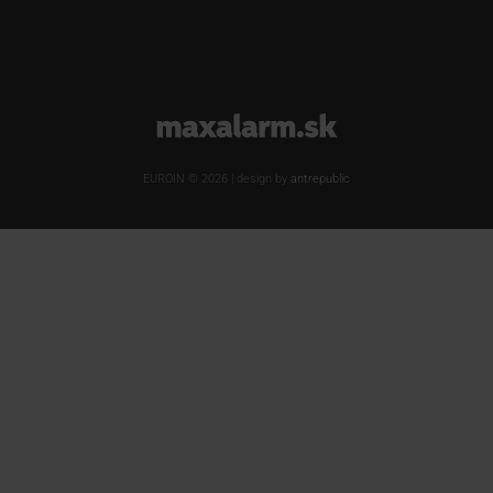
www.maxalarm.sk
EUROIN © 2026 | design by
antrepublic