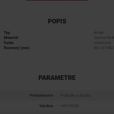
POPIS
Typ
držiak
Materiál
zliatina hliní
Farba
strieborná
Rozmery (mm)
451,3x194x
PARAMETRE
Prislušenstvo
Podložky a držiaky
Výrobca
HIKVISION