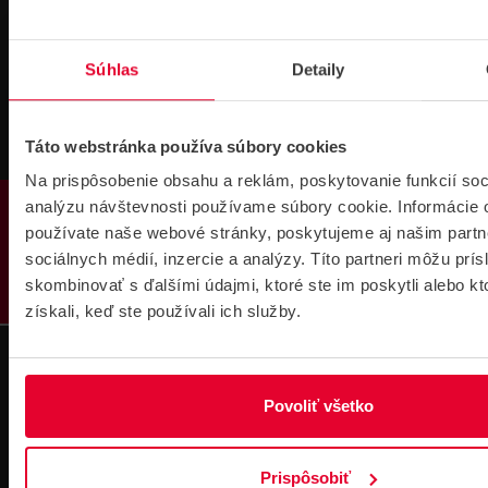
Technická
Podpora cez
podpora 24/7
TeamViewer
Súhlas
Detaily
Táto webstránka používa súbory cookies
Na prispôsobenie obsahu a reklám, poskytovanie funkcií soc
PRODUKTY
Súbory
analýzu návštevnosti používame súbory cookie. Informácie 
na stiahnutie
používate naše webové stránky, poskytujeme aj našim partn
sociálnych médií, inzercie a analýzy. Títo partneri môžu prí
skombinovať s ďalšími údajmi, ktoré ste im poskytli alebo kt
získali, keď ste používali ich služby.
Povoliť všetko
Pre zákazníkov s rámovcovou zmluvou pri
objednávkach nad 300 € bez DPH
DOPRAVA ZADARMO
Prispôsobiť