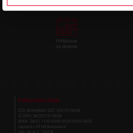
Prihlásenie
na školenie
Fakturačné údaje
IČO: 36340804 | DIČ: 2021919658
IČ DPH: SK2021919658
IBAN : SK51 1100 0000 0029 4205 9929
zapísané v OR MS Bratislava III,
odd.: Sa, vl. č.: 7597/B