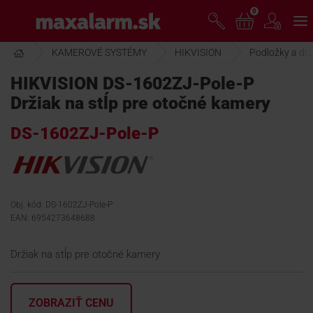
Prejsť
0
www.maxalarm.sk
k
hlavnému
obsahu
KAMEROVÉ SYSTÉMY
HIKVISION
Podložky a drž
VOĽNÝ PREDAJ
HIKVISION DS-1602ZJ-Pole-P
Držiak na stĺp pre otočné kamery
AKCIA MESIACA
DS-1602ZJ-Pole-P
PRODUKTY
SPOLOČNOSŤ
Obj. kód: DS-1602ZJ-Pole-P
EAN: 6954273648688
ŠKOLENIE
Držiak na stĺp pre otočné kamery
PODPORA
ZOBRAZIŤ CENU