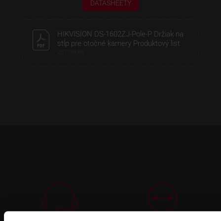
DATASHEETY
HIKVISION DS-1602ZJ-Pole-P Držiak na
stĺp pre otočné kamery Produktový list
257,98 kB