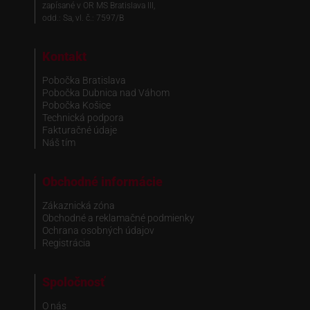
zapísané v OR MS Bratislava III,
odd.: Sa, vl. č.: 7597/B
Kontakt
Pobočka Bratislava
Pobočka Dubnica nad Váhom
Pobočka Košice
Technická podpora
Fakturačné údaje
Náš tím
Obchodné informácie
Zákaznická zóna
Obchodné a reklamačné podmienky
Ochrana osobných údajov
Registrácia
Spoločnosť
O nás