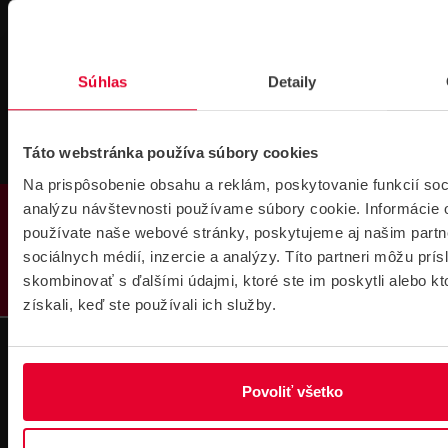
Technická
Podpora cez
podpora 24/7
TeamViewer
Súhlas
Detaily
Táto webstránka používa súbory cookies
Na prispôsobenie obsahu a reklám, poskytovanie funkcií soc
PRODUKTY
analýzu návštevnosti používame súbory cookie. Informácie 
Súbory
používate naše webové stránky, poskytujeme aj našim partn
na stiahnutie
sociálnych médií, inzercie a analýzy. Títo partneri môžu prí
skombinovať s ďalšími údajmi, ktoré ste im poskytli alebo kt
získali, keď ste používali ich služby.
Povoliť všetko
Pre zákazníkov s rámovcovou zmluvou pri
objednávkach nad 300 € bez DPH
DOPRAVA ZADARMO