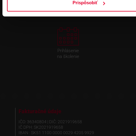
Prispôsobiť
Prihlásenie
na školenie
Fakturačné údaje
IČO: 36340804 | DIČ: 2021919658
IČ DPH: SK2021919658
IBAN : SK51 1100 0000 0029 4205 9929