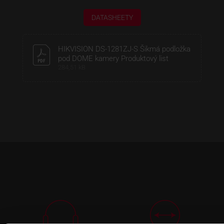
DATASHEETY
HIKVISION DS-1281ZJ-S Šikmá podložka
pod DOME kamery Produktový list
284,51 kB