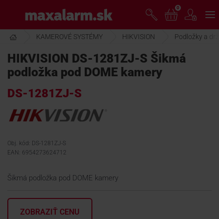
Prejsť
0
www.maxalarm.sk
k
hlavnému
obsahu
KAMEROVÉ SYSTÉMY
HIKVISION
Podložky a drž
VOĽNÝ PREDAJ
HIKVISION DS-1281ZJ-S Šikmá
podložka pod DOME kamery
AKCIA MESIACA
DS-1281ZJ-S
PRODUKTY
SPOLOČNOSŤ
Obj. kód: DS-1281ZJ-S
EAN: 6954273624712
ŠKOLENIE
Šikmá podložka pod DOME kamery
PODPORA
ZOBRAZIŤ CENU