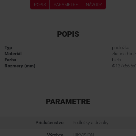
POPIS
PARAMETRE
NÁVODY
POPIS
Typ
podložka
Materiál
zliatina hliní
Farba
biela
Rozmery (mm)
Φ137x56,5x
PARAMETRE
Prislušenstvo
Podložky a držiaky
Výrobca
HIKVISION