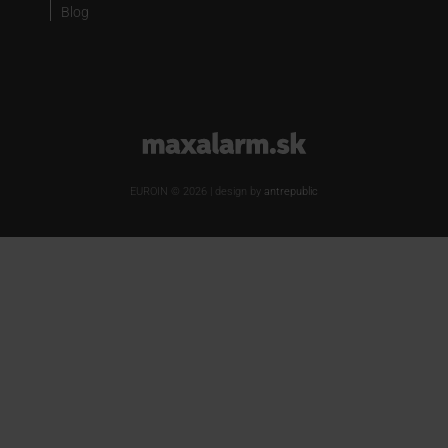
Blog
www.maxalarm.sk
EUROIN © 2026 | design by
antrepublic