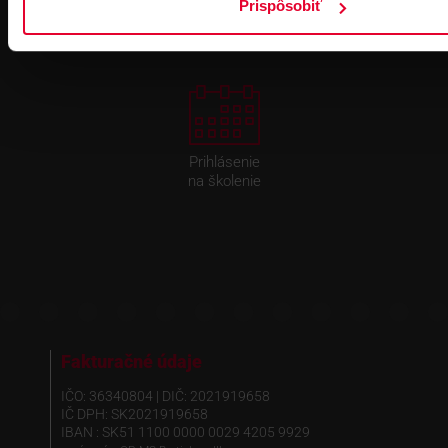
Prispôsobiť
Prihlásenie
na školenie
Fakturačné údaje
IČO: 36340804 | DIČ: 2021919658
IČ DPH: SK2021919658
IBAN : SK51 1100 0000 0029 4205 9929