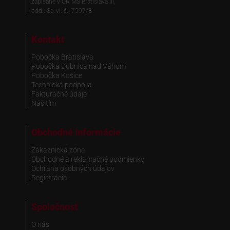
zapísané v OR MS Bratislava III,
odd.: Sa, vl. č.: 7597/B
Kontakt
Pobočka Bratislava
Pobočka Dubnica nad Váhom
Pobočka Košice
Technická podpora
Fakturačné údaje
Náš tím
Obchodné informácie
Zákaznická zóna
Obchodné a reklamačné podmienky
Ochrana osobných údajov
Registrácia
Spoločnosť
O nás