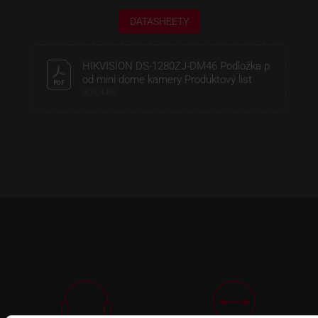
DATASHEETY
HIKVISION DS-1280ZJ-DM46 Podložka p
od mini dome kamery Produktový list
303,4 kB