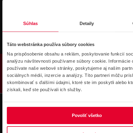
Technická
Podpora cez
podpora 24/7
TeamViewer
Súhlas
Detaily
Táto webstránka používa súbory cookies
Na prispôsobenie obsahu a reklám, poskytovanie funkcií soc
PRODUKTY
analýzu návštevnosti používame súbory cookie. Informácie 
Súbory
používate naše webové stránky, poskytujeme aj našim partn
na stiahnutie
sociálnych médií, inzercie a analýzy. Títo partneri môžu prí
skombinovať s ďalšími údajmi, ktoré ste im poskytli alebo kt
získali, keď ste používali ich služby.
Povoliť všetko
Pre zákazníkov s rámovcovou zmluvou pri
objednávkach nad 300 € bez DPH
DOPRAVA ZADARMO