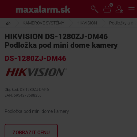
Prejsť
0
www.maxalarm.sk
k
hlavnému
obsahu
KAMEROVÉ SYSTÉMY
HIKVISION
Podložky a drž
VOĽNÝ PREDAJ
HIKVISION DS-1280ZJ-DM46
Podložka pod mini dome kamery
AKCIA MESIACA
DS-1280ZJ-DM46
PRODUKTY
SPOLOČNOSŤ
Obj. kód: DS-1280ZJ-DM46
EAN: 6954273688356
ŠKOLENIE
Podložka pod mini dome kamery
PODPORA
ZOBRAZIŤ CENU