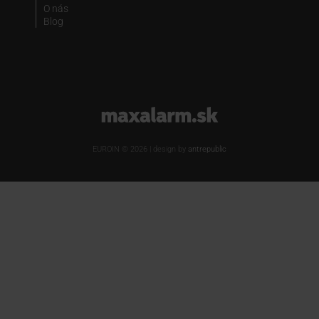
O nás
Blog
www.maxalarm.sk
EUROIN © 2026 | design by
antrepublic