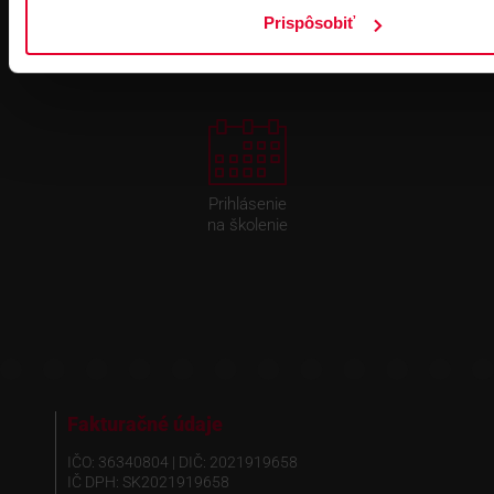
DOPRAVA ZADARMO
Prispôsobiť
Prihlásenie
na školenie
Fakturačné údaje
IČO: 36340804 | DIČ: 2021919658
IČ DPH: SK2021919658