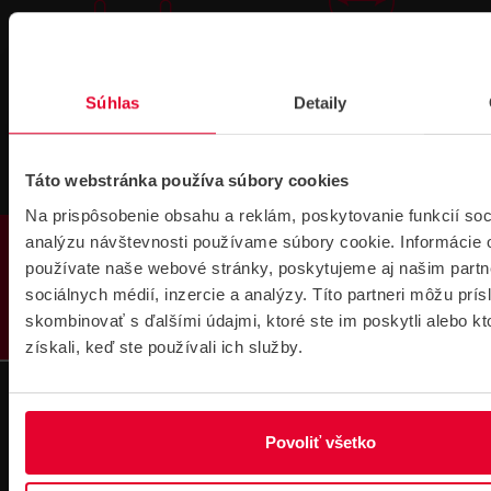
Technická
Podpora cez
podpora 24/7
TeamViewer
Súhlas
Detaily
Táto webstránka používa súbory cookies
Na prispôsobenie obsahu a reklám, poskytovanie funkcií soc
PRODUKTY
analýzu návštevnosti používame súbory cookie. Informácie 
Súbory
používate naše webové stránky, poskytujeme aj našim partn
na stiahnutie
sociálnych médií, inzercie a analýzy. Títo partneri môžu prí
skombinovať s ďalšími údajmi, ktoré ste im poskytli alebo kt
získali, keď ste používali ich služby.
Povoliť všetko
Pre zákazníkov s rámovcovou zmluvou pri
objednávkach nad 300 € bez DPH