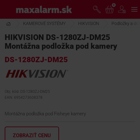
Prejsť
0
www.maxalarm.sk
k
hlavnému
obsahu
KAMEROVÉ SYSTÉMY
HIKVISION
Podložky a drž
VOĽNÝ PREDAJ
HIKVISION DS-1280ZJ-DM25
Montážna podložka pod kamery
AKCIA MESIACA
DS-1280ZJ-DM25
PRODUKTY
SPOLOČNOSŤ
Obj. kód: DS-1280ZJ-DM25
EAN: 6954273608378
ŠKOLENIE
Montážna podložka pod Fisheye kamery
PODPORA
ZOBRAZIŤ CENU