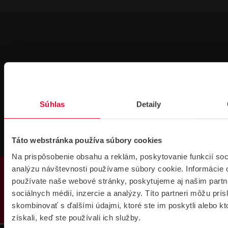
Súhlas
Detaily
Technická
Podpora cez
podpora 24/7
TeamViewer
Táto webstránka používa súbory cookies
Na prispôsobenie obsahu a reklám, poskytovanie funkcií soc
PRODUKTY
analýzu návštevnosti používame súbory cookie. Informácie 
používate naše webové stránky, poskytujeme aj našim partn
sociálnych médií, inzercie a analýzy. Títo partneri môžu prí
skombinovať s ďalšími údajmi, ktoré ste im poskytli alebo kt
Súbory
na stiahnutie
získali, keď ste používali ich služby.