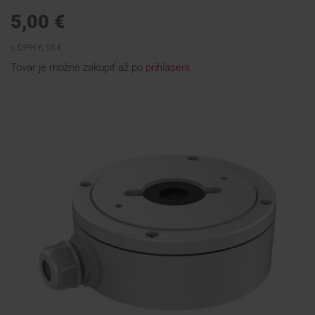
5,00 €
KONTAKTY
s DPH 6,15 €
Tovar je možné zakúpiť až po
prihlásení.