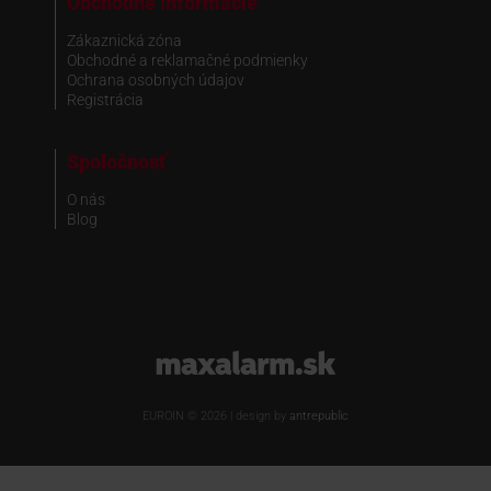
Obchodné informácie
Zákaznická zóna
Obchodné a reklamačné podmienky
Ochrana osobných údajov
Registrácia
Spoločnosť
O nás
Blog
www.maxalarm.sk
EUROIN © 2026 | design by
antrepublic