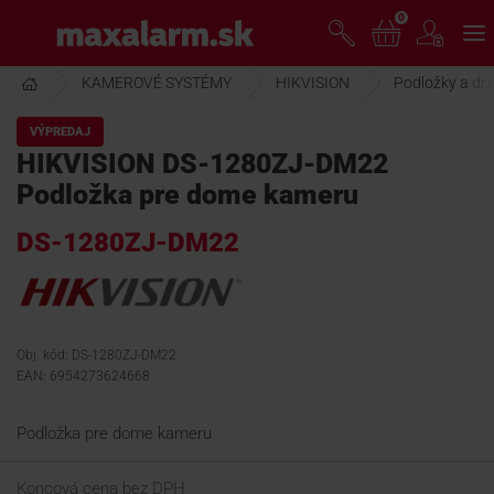
Prejsť
0
www.maxalarm.sk
k
hlavnému
obsahu
KAMEROVÉ SYSTÉMY
HIKVISION
Podložky a drž
VOĽNÝ PREDAJ
VÝPREDAJ
HIKVISION DS-1280ZJ-DM22
AKCIA MESIACA
Podložka pre dome kameru
DS-1280ZJ-DM22
PRODUKTY
SPOLOČNOSŤ
Obj. kód: DS-1280ZJ-DM22
EAN: 6954273624668
ŠKOLENIE
Podložka pre dome kameru
PODPORA
Koncová cena bez DPH