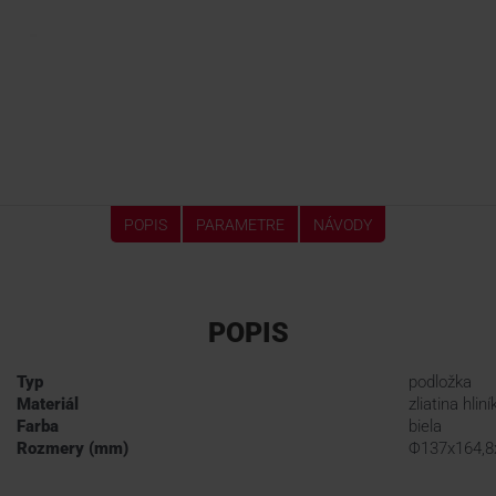
POPIS
PARAMETRE
NÁVODY
POPIS
Typ
podložka
Materiál
zliatina hliní
Farba
biela
Rozmery (mm)
Φ137x164,8