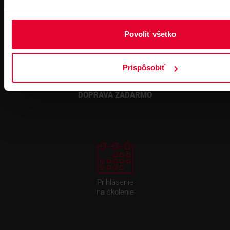
Povoliť všetko
Prispôsobiť
Pre zákazníkov s rámovcovou zmluvou pri
objednávkach nad 300 € bez DPH
DOPRAVA ZADARMO
Prihlásenie
na školenie