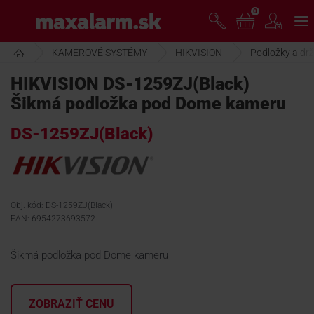
Prejsť
0
www.maxalarm.sk
k
hlavnému
obsahu
KAMEROVÉ SYSTÉMY
HIKVISION
Podložky a drž
VOĽNÝ PREDAJ
HIKVISION DS-1259ZJ(Black)
Šikmá podložka pod Dome kameru
AKCIA MESIACA
DS-1259ZJ(Black)
PRODUKTY
SPOLOČNOSŤ
Obj. kód: DS-1259ZJ(Black)
EAN: 6954273693572
ŠKOLENIE
Šikmá podložka pod Dome kameru
PODPORA
ZOBRAZIŤ CENU