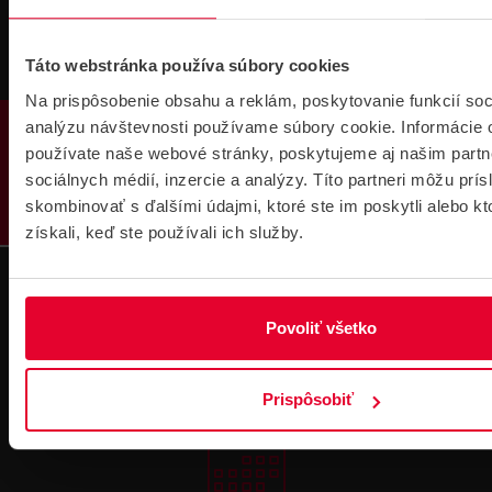
Táto webstránka používa súbory cookies
Súbory
Na prispôsobenie obsahu a reklám, poskytovanie funkcií soc
na stiahnutie
PRODUKTY
analýzu návštevnosti používame súbory cookie. Informácie 
používate naše webové stránky, poskytujeme aj našim partn
sociálnych médií, inzercie a analýzy. Títo partneri môžu prí
skombinovať s ďalšími údajmi, ktoré ste im poskytli alebo kt
získali, keď ste používali ich služby.
Pre zákazníkov s rámovcovou zmluvou pri
objednávkach nad 300 € bez DPH
Povoliť všetko
DOPRAVA ZADARMO
Prispôsobiť