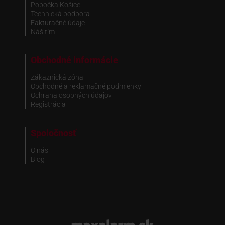
Pobočka Košice
Technická podpora
Fakturačné údaje
Náš tím
Obchodné informácie
Zákaznická zóna
Obchodné a reklamačné podmienky
Ochrana osobných údajov
Registrácia
Spoločnosť
O nás
Blog
www.maxalarm.sk