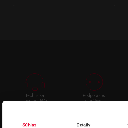
Technická
Podpora cez
podpora 24/7
TeamViewer
Súhlas
Detaily