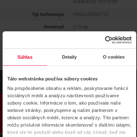
KAMEROVÉ SYSTÉMY
Typ technológie
PRÍSLUŠENSTVO
Hmotnosť
0.76 kg
Súhlas
Detaily
O cookies
Táto webstránka používa súbory cookies
Na prispôsobenie obsahu a reklám, poskytovanie funkcií
sociálnych médií a analýzu návštevnosti používame
PRODUKTY
súbory cookie. Informácie o tom, ako používate naše
webové stránky, poskytujeme aj našim partnerom v
oblasti sociálnych médií, inzercie a analýzy. Títo partneri
môžu príslušné informácie skombinovať s ďalšími údajmi,
NÁVODY A PODPORA
ktoré ste im poskytli alebo ktoré od vás získali, keď ste