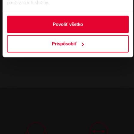
používali ich služby.
DATASHEETY
Povoliť všetko
HIK270N Držiak pre montáž podložiek Hi
kvision Produktový list
183,14 kB
Prispôsobiť