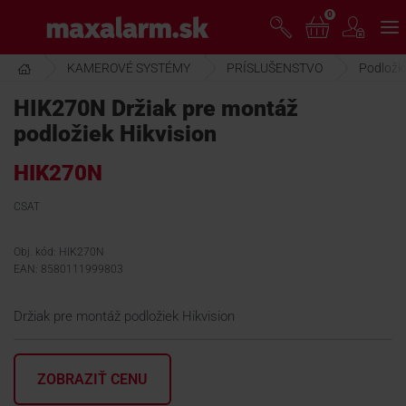
Prejsť
0
www.maxalarm.sk
k
hlavnému
obsahu
KAMEROVÉ SYSTÉMY
PRÍSLUŠENSTVO
Podložky
VOĽNÝ PREDAJ
HIK270N Držiak pre montáž
podložiek Hikvision
AKCIA MESIACA
HIK270N
PRODUKTY
CSAT
Obj. kód: HIK270N
SPOLOČNOSŤ
EAN: 8580111999803
Držiak pre montáž podložiek Hikvision
ŠKOLENIE
ZOBRAZIŤ CENU
PODPORA