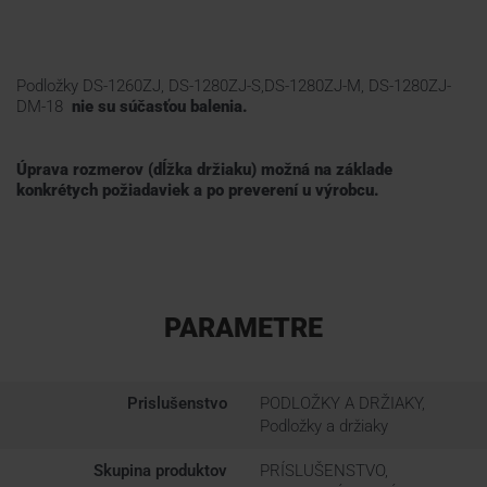
Podložky DS-1260ZJ, DS-1280ZJ-S,DS-1280ZJ-M, DS-1280ZJ-
DM-18
nie su súčasťou balenia.
Úprava rozmerov (dĺžka držiaku) možná na základe
konkrétych požiadaviek a po preverení u výrobcu.
PARAMETRE
Prislušenstvo
PODLOŽKY A DRŽIAKY,
Podložky a držiaky
Skupina produktov
PRÍSLUŠENSTVO,