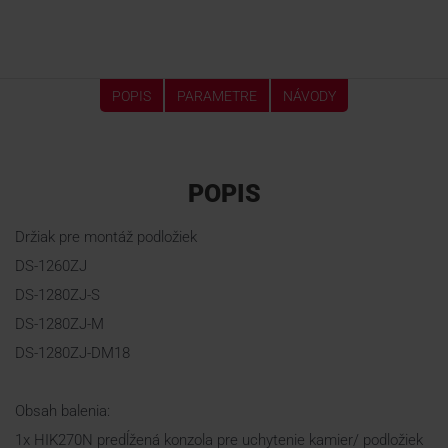
POPIS
PARAMETRE
NÁVODY
POPIS
Držiak pre montáž podložiek
DS-1260ZJ
DS-1280ZJ-S
DS-1280ZJ-M
DS-1280ZJ-DM18
Obsah balenia:
1x HIK270N predĺžená konzola pre uchytenie kamier/ podložiek