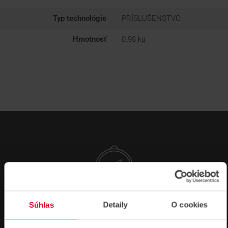
Typ technológie
PRÍSLUŠENSTVO
Hmotnosť
0.98 kg
Súhlas
Detaily
O cookies
NÁVODY A PODPORA