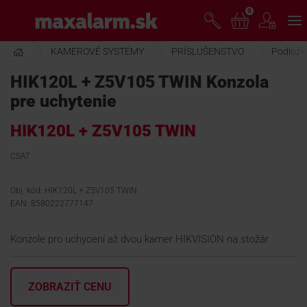
Prejsť
0
www.maxalarm.sk
k
hlavnému
obsahu
KAMEROVÉ SYSTÉMY
PRÍSLUŠENSTVO
Podložky
VOĽNÝ PREDAJ
HIK120L + Z5V105 TWIN Konzola
pre uchytenie
AKCIA MESIACA
HIK120L + Z5V105 TWIN
PRODUKTY
CSAT
Obj. kód: HIK120L + Z5V105 TWIN
SPOLOČNOSŤ
EAN: 8580222777147
Konzole pro uchycení až dvou kamer HIKVISION na stožár
ŠKOLENIE
ZOBRAZIŤ CENU
PODPORA