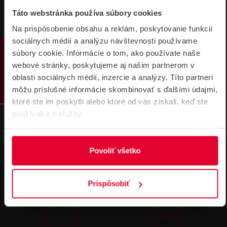
Táto webstránka používa súbory cookies
DATASHEETY
Na prispôsobenie obsahu a reklám, poskytovanie funkcií
sociálnych médií a analýzu návštevnosti používame
PRODUKTY
HIK120L + Z5V105 TWIN Konzola pre uc
súbory cookie. Informácie o tom, ako používate naše
hytenie HIK120L + Z5V105 TWIN
webové stránky, poskytujeme aj našim partnerom v
149,75 kB
oblasti sociálnych médií, inzercie a analýzy. Títo partneri
môžu príslušné informácie skombinovať s ďalšími údajmi,
ktoré ste im poskytli alebo ktoré od vás získali, keď ste
používali ich služby.
Povoliť všetko
Prispôsobiť