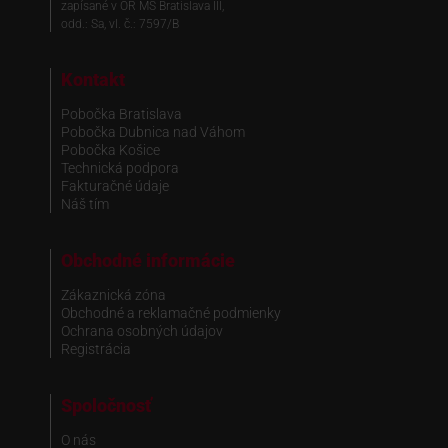
zapísané v OR MS Bratislava III,
odd.: Sa, vl. č.: 7597/B
Kontakt
Pobočka Bratislava
Pobočka Dubnica nad Váhom
Pobočka Košice
Technická podpora
Fakturačné údaje
Náš tím
Obchodné informácie
Zákaznická zóna
Obchodné a reklamačné podmienky
Ochrana osobných údajov
Registrácia
Spoločnosť
O nás