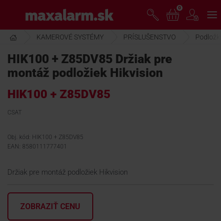
Prejsť
0
www.maxalarm.sk
k
hlavnému
obsahu
KAMEROVÉ SYSTÉMY
PRÍSLUŠENSTVO
Podložky
VOĽNÝ PREDAJ
HIK100 + Z85DV85 Držiak pre
montáž podložiek Hikvision
AKCIA MESIACA
HIK100 + Z85DV85
PRODUKTY
CSAT
Obj. kód: HIK100 + Z85DV85
SPOLOČNOSŤ
EAN: 8580111777401
Držiak pre montáž podložiek Hikvision
ŠKOLENIE
ZOBRAZIŤ CENU
PODPORA