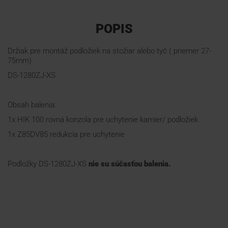
POPIS
Držiak pre montáž podložiek na stožiar alebo tyč ( priemer 27-
75mm)
DS-1280ZJ-XS
Obsah balenia:
1x HIK 100 rovná konzola pre uchytenie kamier/ podložiek
1x Z85DV85 redukcia pre uchytenie
Podložky DS-1280ZJ-XS
nie su súčasťou balenia.