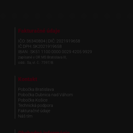
Fakturačné údaje
IČO: 36340804 | DIČ: 2021919658
IČ DPH: SK2021919658
IBAN : SK51 1100 0000 0029 4205 9929
zapísané v OR MS Bratislava III,
odd.: Sa, vl. č.: 7597/B
Kontakt
Pobočka Bratislava
Pobočka Dubnica nad Váhom
Pobočka Košice
Technická podpora
Fakturačné údaje
Náš tím
Obchodné informácie