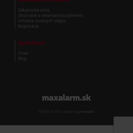
Zákaznická zóna
Obchodné a reklamačné podmienky
Ochrana osobných údajov
Registrácia
Spoločnosť
O nás
Blog
www.maxalarm.sk
EUROIN © 2026 | design by
antrepublic