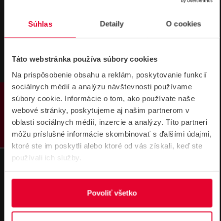
Súhlas
Detaily
O cookies
Táto webstránka používa súbory cookies
NÁVODY A PODPORA
Na prispôsobenie obsahu a reklám, poskytovanie funkcií
sociálnych médií a analýzu návštevnosti používame
PRODUKTY
súbory cookie. Informácie o tom, ako používate naše
DATASHEETY
webové stránky, poskytujeme aj našim partnerom v
oblasti sociálnych médií, inzercie a analýzy. Títo partneri
môžu príslušné informácie skombinovať s ďalšími údajmi,
HIK100 + Z85DV85 Držiak pre montáž po
ktoré ste im poskytli alebo ktoré od vás získali, keď ste
dložiek Hikvision Produktový list
používali ich služby.
162,15 kB
Povoliť všetko