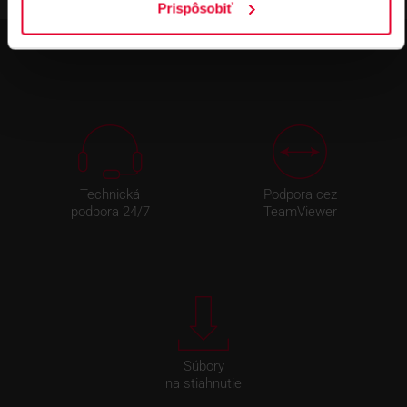
Prispôsobiť
Technická
Podpora cez
podpora 24/7
TeamViewer
Súbory
na stiahnutie