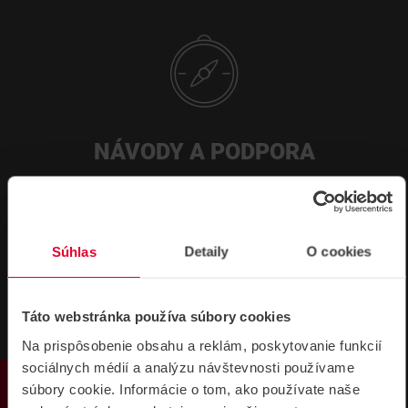
NÁVODY A PODPORA
DATASHEETY
Súhlas
Detaily
O cookies
DINB13850 zálohovaný zdroje na DIN lišt
u produktový list
470,87 kB
Táto webstránka používa súbory cookies
Na prispôsobenie obsahu a reklám, poskytovanie funkcií
sociálnych médií a analýzu návštevnosti používame
PRODUKTY
súbory cookie. Informácie o tom, ako používate naše