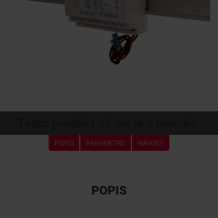
KONTAKTY
Tento produkt už nie je v ponuke.
POPIS
PARAMETRE
NÁVODY
POPIS