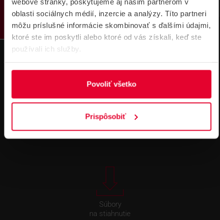
webové stránky, poskytujeme aj našim partnerom v
oblasti sociálnych médií, inzercie a analýzy. Títo partneri
môžu príslušné informácie skombinovať s ďalšími údajmi,
ktoré ste im poskytli alebo ktoré od vás získali, keď ste
používali ich služby.
Povoliť všetko
Technická
Podpora cez
Prispôsobiť
podpora 24/7
TeamViewer
Súbory
na stiahnutie