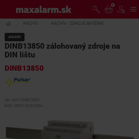
Prejsť
0
www.maxalarm.sk
k
hlavnému
obsahu
ARCHÍV
ARCHÍV - ZDROJE/BATÉRIE
VOĽNÝ PREDAJ
ARCHÍV
DINB13850 zálohovaný zdroje na
AKCIA MESIACA
DIN lištu
DINB13850
PRODUKTY
SPOLOČNOSŤ
Obj. kód: DINB13850
EAN: 5902135300084
ŠKOLENIE
PODPORA