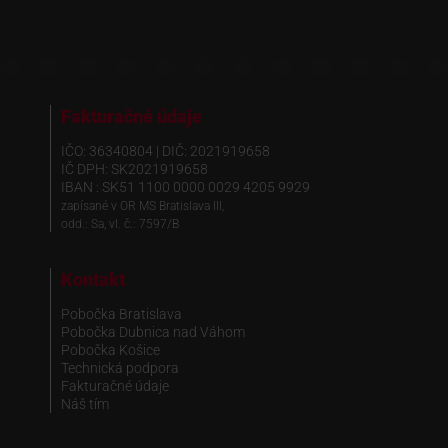
Fakturačné údaje
IČO: 36340804 | DIČ: 2021919658
IČ DPH: SK2021919658
IBAN : SK51 1100 0000 0029 4205 9929
zapísané v OR MS Bratislava III,
odd.: Sa, vl. č.: 7597/B
Kontakt
Pobočka Bratislava
Pobočka Dubnica nad Váhom
Pobočka Košice
Technická podpora
Fakturačné údaje
Náš tím