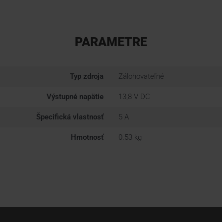
PARAMETRE
Typ zdroja
Zálohovateľné
Výstupné napätie
13,8 V DC
Špecifická vlastnosť
5 A
Hmotnosť
0.53 kg