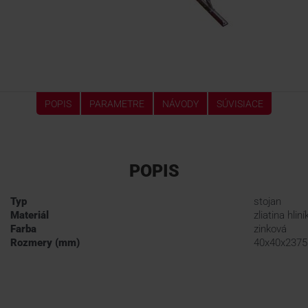
POPIS
PARAMETRE
NÁVODY
SÚVISIACE
POPIS
Typ
stojan
Materiál
zliatina hliní
Farba
zinková
Rozmery (mm)
40x40x2375