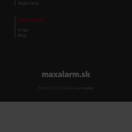
Registrácia
Spoločnosť
O nás
Blog
www.maxalarm.sk
EUROIN © 2026 | design by
antrepublic