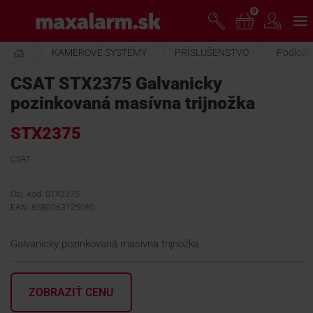
Prejsť
0
www.maxalarm.sk
k
hlavnému
obsahu
KAMEROVÉ SYSTÉMY
PRÍSLUŠENSTVO
Podložky
VOĽNÝ PREDAJ
CSAT STX2375 Galvanicky
pozinkovaná masívna trijnožka
AKCIA MESIACA
STX2375
PRODUKTY
CSAT
Obj. kód: STX2375
SPOLOČNOSŤ
EAN: 8580063125060
Galvanicky pozinkovaná masívna trijnožka
ŠKOLENIE
ZOBRAZIŤ CENU
PODPORA