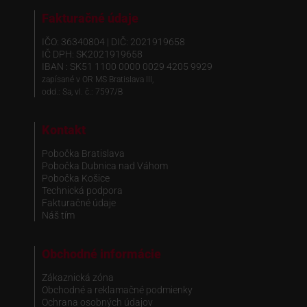
Fakturačné údaje
IČO: 36340804 | DIČ: 2021919658
IČ DPH: SK2021919658
IBAN : SK51 1100 0000 0029 4205 9929
zapísané v OR MS Bratislava III,
odd.: Sa, vl. č.: 7597/B
Kontakt
Pobočka Bratislava
Pobočka Dubnica nad Váhom
Pobočka Košice
Technická podpora
Fakturačné údaje
Náš tím
Obchodné informácie
Zákaznická zóna
Obchodné a reklamačné podmienky
Ochrana osobných údajov