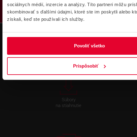
sociálnych médií, inzercie a analýzy. Títo partneri môžu prí
skombinovať s ďalšími údajmi, ktoré ste im poskytli alebo kt
získali, keď ste používali ich služby.
Technická
Podpora cez
Povoliť všetko
podpora 24/7
TeamViewer
Prispôsobiť
Súbory
na stiahnutie