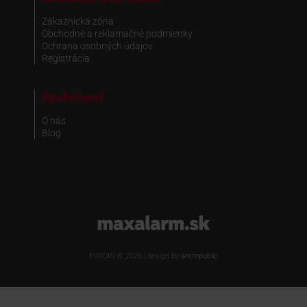
Zákaznická zóna
Obchodné a reklamačné podmienky
Ochrana osobných údajov
Registrácia
Spoločnosť
O nás
Blog
www.maxalarm.sk
EUROIN © 2026 | design by
antrepublic