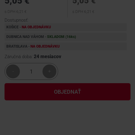
5,05 €
5,05 €
s DPH 6,21 €
s DPH 6,21 €
KONTAKTY
Dostupnosť:
KOŠICE -
NA OBJEDNÁVKU
DUBNICA NAD VÁHOM -
SKLADOM (16
ks
)
BRATISLAVA -
NA OBJEDNÁVKU
24 mesiacov
Záručná doba:
-
+
OBJEDNAŤ