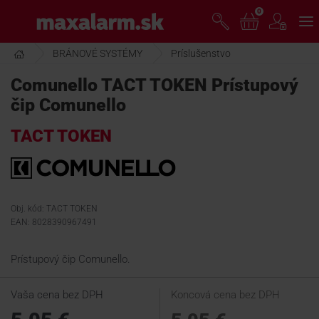
Prejsť
0
www.maxalarm.sk
k
hlavnému
obsahu
BRÁNOVÉ SYSTÉMY
Príslušenstvo
VOĽNÝ PREDAJ
Comunello TACT TOKEN Prístupový
čip Comunello
AKCIA MESIACA
TACT TOKEN
PRODUKTY
SPOLOČNOSŤ
Obj. kód: TACT TOKEN
EAN: 8028390967491
ŠKOLENIE
Prístupový čip Comunello.
Vaša cena bez DPH
Koncová cena bez DPH
PODPORA