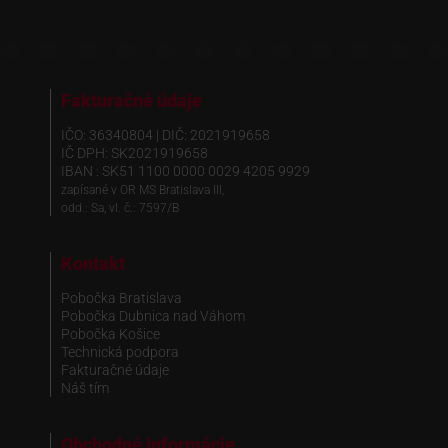
Fakturačné údaje
IČO: 36340804 | DIČ: 2021919658
IČ DPH: SK2021919658
IBAN : SK51 1100 0000 0029 4205 9929
zapísané v OR MS Bratislava III,
odd.: Sa, vl. č.: 7597/B
Kontakt
Pobočka Bratislava
Pobočka Dubnica nad Váhom
Pobočka Košice
Technická podpora
Fakturačné údaje
Náš tím
Obchodné informácie