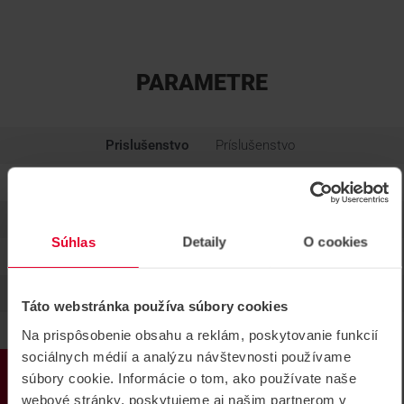
PARAMETRE
Prislušenstvo
Príslušenstvo
Skupina produktov
BRÁNOVÉ SYSTÉMY
Výrobca
Comunello
Súhlas
Detaily
O cookies
Typ príslušenstva
Iné
Hmotnosť
0.12 kg
Táto webstránka používa súbory cookies
Na prispôsobenie obsahu a reklám, poskytovanie funkcií
sociálnych médií a analýzu návštevnosti používame
PRODUKTY
súbory cookie. Informácie o tom, ako používate naše
webové stránky, poskytujeme aj našim partnerom v