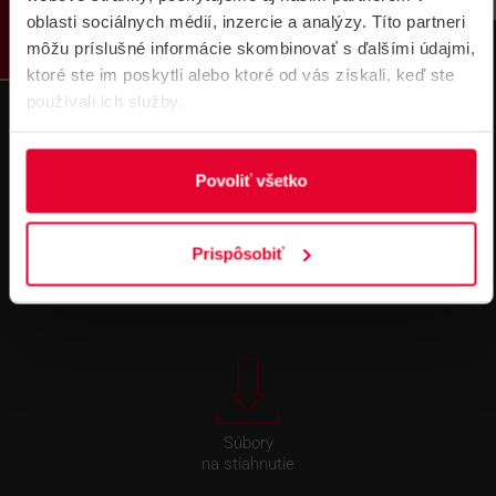
oblasti sociálnych médií, inzercie a analýzy. Títo partneri
môžu príslušné informácie skombinovať s ďalšími údajmi,
ktoré ste im poskytli alebo ktoré od vás získali, keď ste
používali ich služby.
Povoliť všetko
Technická
Podpora cez
Prispôsobiť
podpora 24/7
TeamViewer
Súbory
na stiahnutie