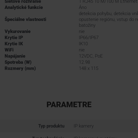
Sieťové rozhranie
1 RJ45 10 M/100 M Ethernet
Analytické funkcie
Áno
detekcia pohybu, detekcia vnik
Špeciálne vlastnosti
opustenie regiónu, vstup do r
batožiny
Vykurovanie
nie
Krytie IP
IP66/IP67
Krytie IK
IK10
WiFi
nie
Napájanie
12VDC, PoE
Spotreba (W)
12.98
Rozmery (mm)
148 x 115
PARAMETRE
Typ produktu
IP kamery