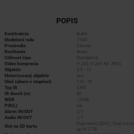
POPIS
Konštrukcia
Bullet
Modelová rada
7100i
Prostredie
Exteriér
Rozlíšenie
8mpx
Citlivosť čipu
štandartná
Video kompresia
H.265; H.264; M- JPEG
Objektív
5.9 - 13
Motorizovaný objektív
áno
Uhol záberu v stupňoch
110 - 59
Typ IR
EXIR
IR dosvit (m)
80
WDR
120dB
PIR(L)
nie
Alarm IN/OUT
2/1
Audio IN/OUT
1/1
Dual micro SDHC; Dual micro
Slot na SD kartu
up to 2 TB