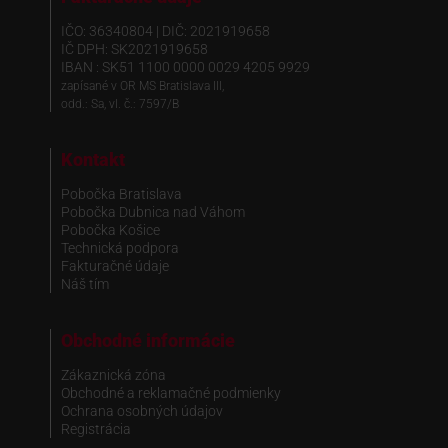
IČO: 36340804 | DIČ: 2021919658
IČ DPH: SK2021919658
IBAN : SK51 1100 0000 0029 4205 9929
zapísané v OR MS Bratislava III,
odd.: Sa, vl. č.: 7597/B
Kontakt
Pobočka Bratislava
Pobočka Dubnica nad Váhom
Pobočka Košice
Technická podpora
Fakturačné údaje
Náš tím
Obchodné informácie
Zákaznická zóna
Obchodné a reklamačné podmienky
Ochrana osobných údajov
Registrácia