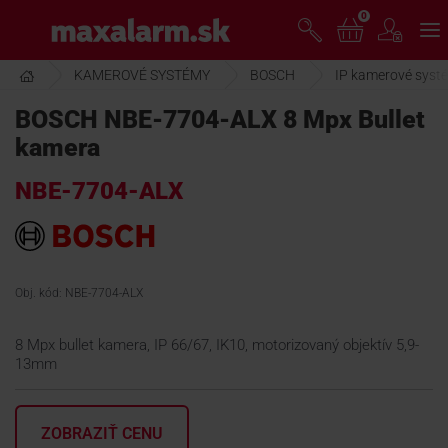
Prejsť
0
www.maxalarm.sk
k
hlavnému
obsahu
KAMEROVÉ SYSTÉMY
BOSCH
IP kamerové syst
VOĽNÝ PREDAJ
BOSCH NBE-7704-ALX 8 Mpx Bullet
kamera
AKCIA MESIACA
NBE-7704-ALX
PRODUKTY
SPOLOČNOSŤ
Obj. kód: NBE-7704-ALX
8 Mpx bullet kamera, IP 66/67, IK10, motorizovaný objektív 5,9-
ŠKOLENIE
13mm
PODPORA
ZOBRAZIŤ CENU