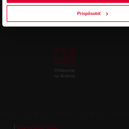
Pre zákazníkov s rámovcovou zmluvou pri
Prispôsobiť
objednávkach nad 300 € bez DPH
DOPRAVA ZADARMO
Prihlásenie
na školenie
Fakturačné údaje