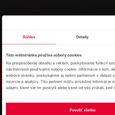
Technická
Podpora cez
podpora 24/7
TeamViewer
Súhlas
Detaily
Táto webstránka používa súbory cookies
Na prispôsobenie obsahu a reklám, poskytovanie funkcií soc
PRODUKTY
návštevnosti používame súbory cookie. Informácie o tom, a
webové stránky, poskytujeme aj našim partnerom v oblasti s
Súbory
na stiahnutie
inzercie a analýzy. Títo partneri môžu príslušné informácie
údajmi, ktoré ste im poskytli alebo ktoré od vás získali, keď 
Povoliť všetko