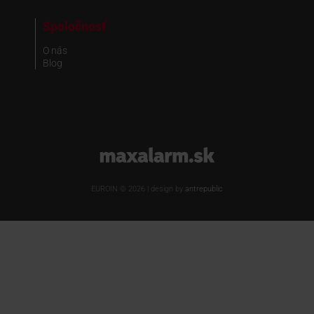
Spoločnosť
O nás
Blog
www.maxalarm.sk
EUROIN © 2026 | design by
antrepublic