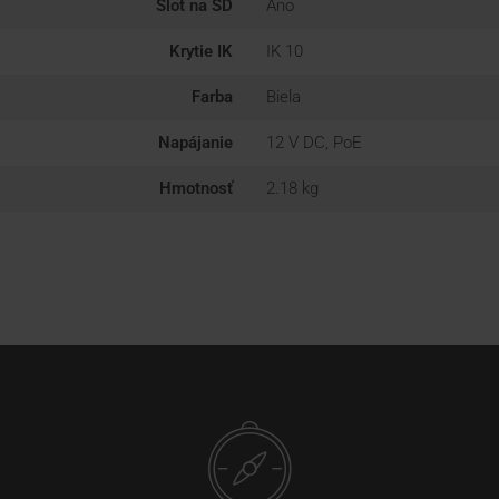
Slot na SD
Áno
Krytie IK
IK 10
Farba
Biela
Napájanie
12 V DC, PoE
Hmotnosť
2.18 kg