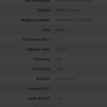
Typ technológie
IP kamerové systémy
Výrobca
BOSCH, Bosch
Skupina produktov
KAMEROVÉ SYSTÉMY
Tvar
Bullet
Rozlíšenie (Mpx)
8
Objektív (mm)
5,9-13
Prísvit typ
IR
Prísvit (m)
80
Krytie IP
IP 66, IP 67
Alarm IN/OUT
2/1
Audio IN/OUT
1/1