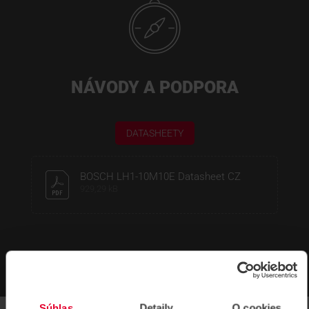
NÁVODY A PODPORA
DATASHEETY
BOSCH LH1-10M10E Datasheet CZ
929,29 kB
Súhlas
Detaily
O cookies