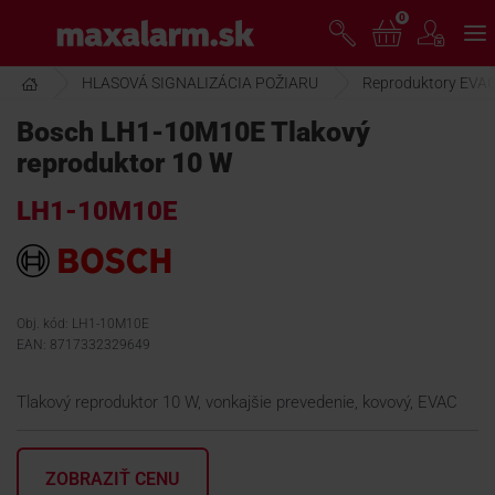
Prejsť
0
www.maxalarm.sk
k
hlavnému
obsahu
HLASOVÁ SIGNALIZÁCIA POŽIARU
Reproduktory EVA
VOĽNÝ PREDAJ
Bosch LH1-10M10E Tlakový
reproduktor 10 W
AKCIA MESIACA
LH1-10M10E
PRODUKTY
SPOLOČNOSŤ
Obj. kód: LH1-10M10E
EAN: 8717332329649
ŠKOLENIE
Tlakový reproduktor 10 W, vonkajšie prevedenie, kovový, EVAC
PODPORA
ZOBRAZIŤ CENU