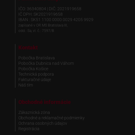
IČO: 36340804 | DIČ: 2021919658
IČ DPH: SK2021919658
IBAN : SK51 1100 0000 0029 4205 9929
zapísané v OR MS Bratislava III,
odd.: Sa, vl. č.: 7597/B
Kontakt
Pobočka Bratislava
Pobočka Dubnica nad Váhom
Pobočka Košice
Technická podpora
Fakturačné údaje
Náš tím
Obchodné informácie
Zákaznická zóna
Obchodné a reklamačné podmienky
Ochrana osobných údajov
Registrácia