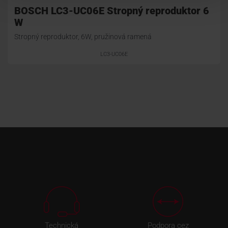
BOSCH LC3-UC06E Stropný reproduktor 6
W
Stropný reproduktor, 6W, pružinová ramená
LC3-UC06E
Technická
Podpora cez