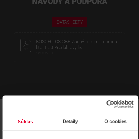
NÁVODY A PODPORA
DATASHEETY
BOSCH LC3-CBB Zadný box pre reprodu
ktor LC3 Produktový list
950,05 kB
Súhlas
Detaily
O cookies
SÚVISIACE