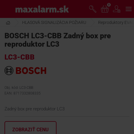
Prejsť
0
www.maxalarm.sk
k
hlavnému
obsahu
HLASOVÁ SIGNALIZÁCIA POŽIARU
Reproduktory EVA
VOĽNÝ PREDAJ
BOSCH LC3-CBB Zadný box pre
reproduktor LC3
AKCIA MESIACA
LC3-CBB
PRODUKTY
SPOLOČNOSŤ
Obj. kód: LC3-CBB
EAN: 8717332808335
ŠKOLENIE
Zadný box pre reproduktor LC3
PODPORA
ZOBRAZIŤ CENU