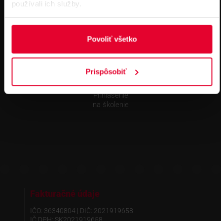
objednávkach nad 300 € bez DPH
používali ich služby.
DOPRAVA ZADARMO
Povoliť všetko
Prispôsobiť
Prihlásenie
na školenie
Fakturačné údaje
IČO: 36340804 | DIČ: 2021919658
IČ DPH: SK2021919658