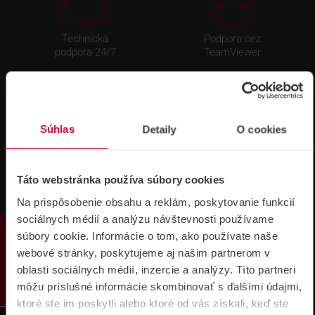
Technická
Podpora cez
podpora 24/7
TeamViewer
Súhlas
Detaily
O cookies
Súbory
Táto webstránka používa súbory cookies
na stiahnutie
Na prispôsobenie obsahu a reklám, poskytovanie funkcií
sociálnych médií a analýzu návštevnosti používame
PRODUKTY
súbory cookie. Informácie o tom, ako používate naše
webové stránky, poskytujeme aj našim partnerom v
oblasti sociálnych médií, inzercie a analýzy. Títo partneri
môžu príslušné informácie skombinovať s ďalšími údajmi,
ktoré ste im poskytli alebo ktoré od vás získali, keď ste
Pre zákazníkov s rámovcovou zmluvou pri