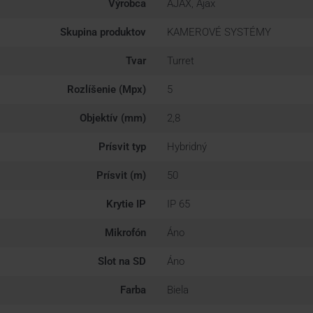
Výrobca
AJAX, Ajax
Skupina produktov
KAMEROVÉ SYSTÉMY
Tvar
Turret
Rozlíšenie (Mpx)
5
Objektív (mm)
2,8
Prísvit typ
Hybridný
Prísvit (m)
50
Krytie IP
IP 65
Mikrofón
Áno
Slot na SD
Áno
Farba
Biela