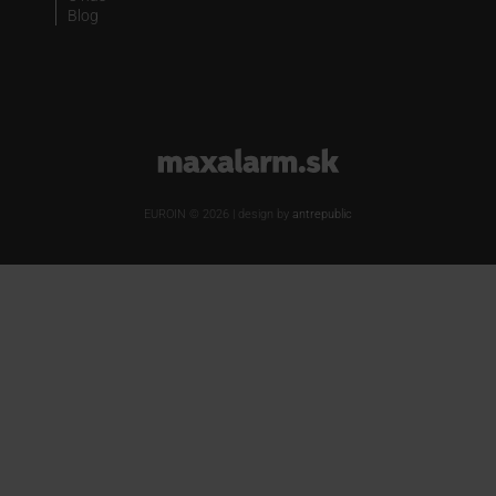
Blog
www.maxalarm.sk
EUROIN © 2026 | design by
antrepublic