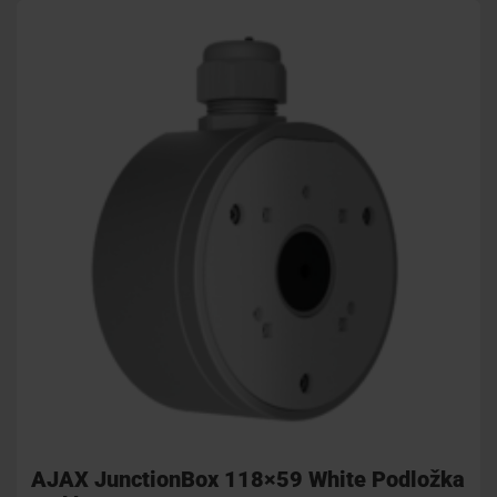
AJAX JunctionBox 118×59 White Podložka