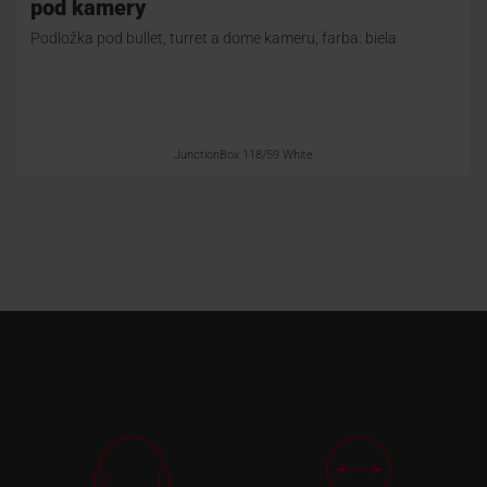
pod kamery
Podložka pod bullet, turret a dome kameru, farba: biela
JunctionBox 118/59 White