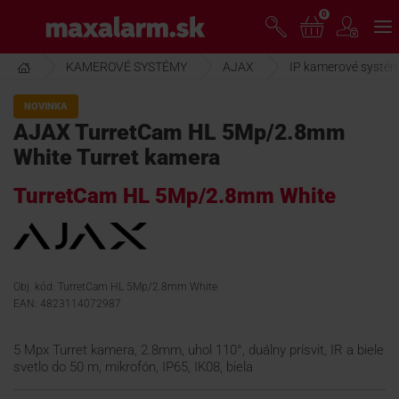
Prejsť
0
www.maxalarm.sk
k
hlavnému
obsahu
KAMEROVÉ SYSTÉMY
AJAX
IP kamerové systé
VOĽNÝ PREDAJ
NOVINKA
AJAX TurretCam HL 5Mp/2.8mm
AKCIA MESIACA
White Turret kamera
TurretCam HL 5Mp/2.8mm White
PRODUKTY
SPOLOČNOSŤ
Obj. kód: TurretCam HL 5Mp/2.8mm White
EAN: 4823114072987
ŠKOLENIE
5 Mpx Turret kamera, 2.8mm, uhol 110°, duálny prísvit, IR a biele
svetlo do 50 m, mikrofón, IP65, IK08, biela
PODPORA