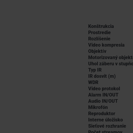
Konštrukcia
Prostredie
Rozlíšenie
Video kompresia
Objektív
Motorizovaný objekt
Uhol záberu v stupň
Typ IR
IR dosvit (m)
WDR
Video protokol
Alarm IN/OUT
Audio IN/OUT
Mikrofón
Reproduktor
Interne úložisko
Sieťové rozhranie
Počet streamov