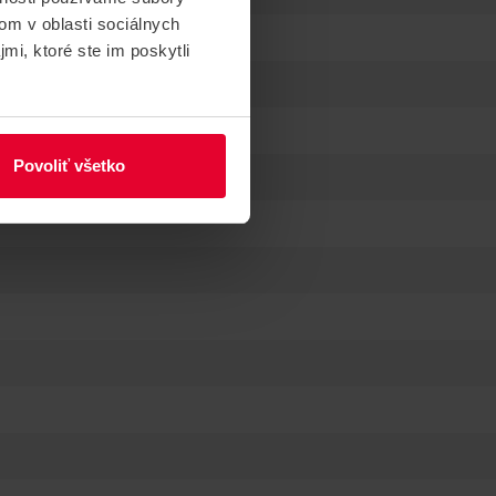
om v oblasti sociálnych
mi, ktoré ste im poskytli
Povoliť všetko