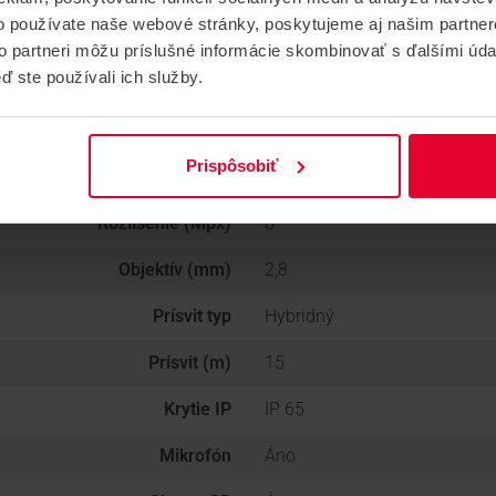
o používate naše webové stránky, poskytujeme aj našim partner
Typ technológie
IP kamerové systémy
to partneri môžu príslušné informácie skombinovať s ďalšími údaj
ď ste používali ich služby.
Výrobca
AJAX, Ajax
Skupina produktov
KAMEROVÉ SYSTÉMY
Prispôsobiť
Tvar
Mini dome
Rozlíšenie (Mpx)
8
Objektív (mm)
2,8
Prísvit typ
Hybridný
Prísvit (m)
15
Krytie IP
IP 65
Mikrofón
Áno