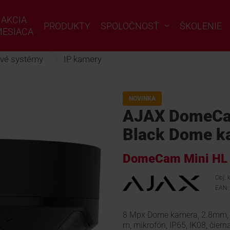
AKCIA
PRODUKTY
SPOLOČNOSŤ
ŠKOLENIE
ESIACA
vé systémy
IP kamery
NOVINKA
AJAX DomeCa
Black Dome k
DomeCam Mini HL
Obj.
EAN:
8 Mpx Dome kamera, 2.8mm, uho
m, mikrofón, IP65, IK08, čiern