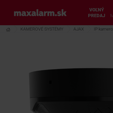
Prejsť
k
VOĽNÝ
www.maxalarm.sk
hlavnému
PREDAJ
M
obsahu
KAMEROVÉ SYSTÉMY
AJAX
IP kamero