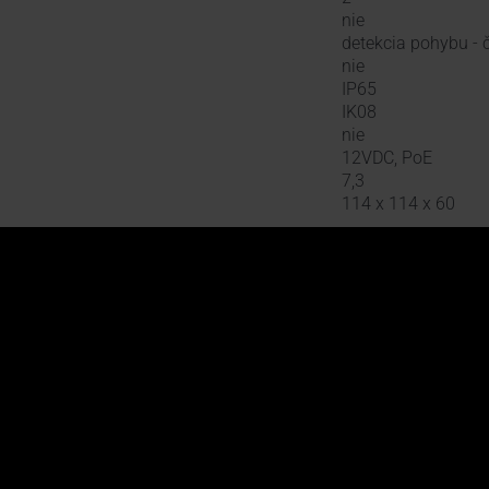
nie
detekcia pohybu - č
nie
IP65
IK08
nie
12VDC, PoE
7,3
114 x 114 x 60