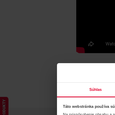
Súhlas
PRODUKTY
Táto webstránka používa sú
Na prispôsobenie obsahu a r