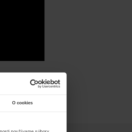
O cookies
vnosti používame súbory