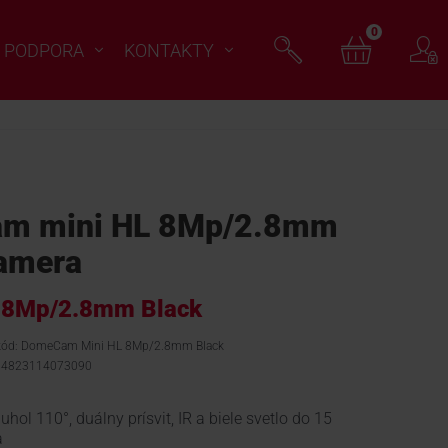
0
PODPORA
KONTAKTY
m mini HL 8Mp/2.8mm
amera
 8Mp/2.8mm Black
 kód: DomeCam Mini HL 8Mp/2.8mm Black
 4823114073090
l 110°, duálny prísvit, IR a biele svetlo do 15
a