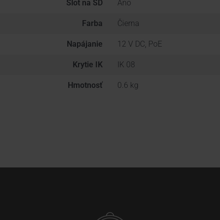
Slot na SD
Áno
Farba
Čierna
Napájanie
12 V DC, PoE
Krytie IK
IK 08
Hmotnosť
0.6 kg