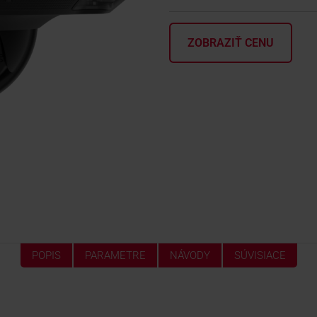
ZOBRAZIŤ CENU
POPIS
PARAMETRE
NÁVODY
SÚVISIACE