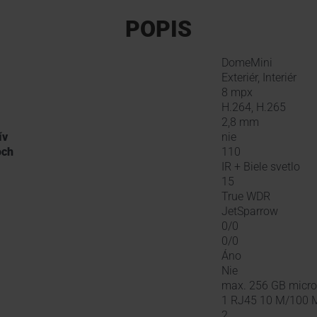
POPIS
DomeMini
Exteriér, Interiér
8 mpx
H.264, H.265
2,8 mm
ív
nie
och
110
IR + Biele svetlo
15
True WDR
JetSparrow
0/0
0/0
Áno
Nie
max. 256 GB micr
1 RJ45 10 M/100 M
2