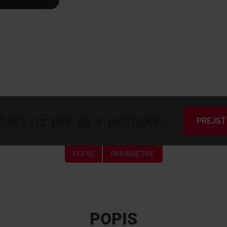
ukt už nie je v ponuke.
PREJSŤ
POPIS
PARAMETRE
POPIS