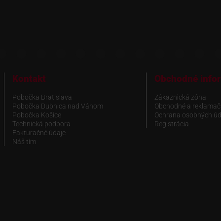
Kontakt
Obchodné info
Pobočka Bratislava
Zákaznická zóna
Pobočka Dubnica nad Váhom
Obchodné a reklamač
Pobočka Košice
Ochrana osobných úd
Technická podpora
Registrácia
Fakturačné údaje
Náš tím