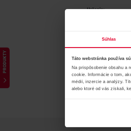
Určenie:
Technológia:
Použite:
Frekvencia:
Stupeň zabezpečeni
Súhlas
Hmotnosť:
Rozmery:
Prevádzková teplota
PRODUKTY
Táto webstránka používa sú
Na prispôsobenie obsahu a r
cookie. Informácie o tom, ak
médií, inzercie a analýzy. Tí
alebo ktoré od vás získali, ke