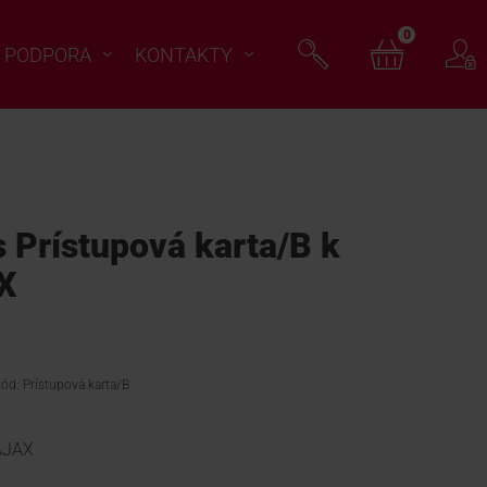
0
PODPORA
KONTAKTY
Prístupová karta/B k
X
kód: Prístupová karta/B
 AJAX