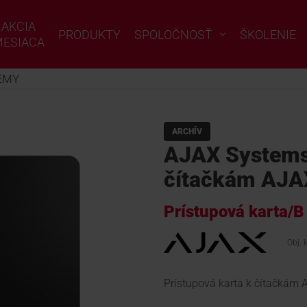
AKCIA
PRODUKTY
SPOLOČNOSŤ
ŠKOLENIE
ESIACA
ÉMY
ARCHÍV
AJAX Systems 
čítačkám AJA
Prístupová karta/B
Obj. 
Prístupová karta k čítačkám