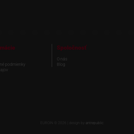
rmácie
Spoločnosť
O nás
né podmienky
Blog
ajov
EUROIN © 2026 | design by
antrepublic