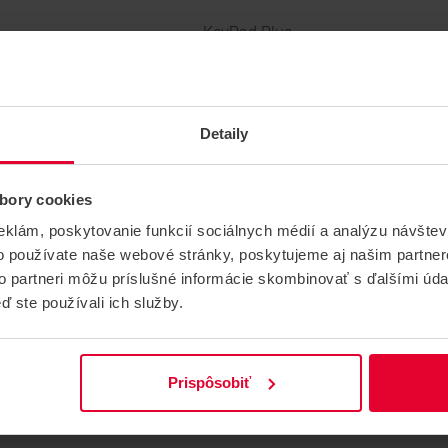
KeyPad Plus
DESFire
-
13.56 MHz
a:
-
Detaily
6g
86x54x0,8 mm
:
-10°+40°C
bory cookies
eklám, poskytovanie funkcií sociálnych médií a analýzu návšte
o používate naše webové stránky, poskytujeme aj našim partner
to partneri môžu príslušné informácie skombinovať s ďalšími údaj
ď ste používali ich služby.
PARAMETRE
Prispôsobiť
Hmotnosť
0.006 kg