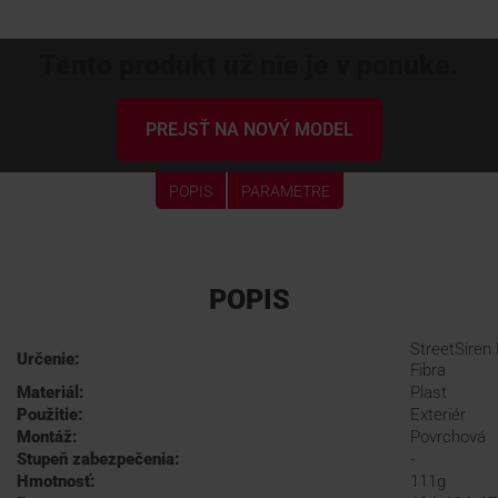
Tento produkt už nie je v ponuke.
PREJSŤ NA NOVÝ MODEL
POPIS
PARAMETRE
POPIS
StreetSiren
Určenie:
Fibra
Materiál:
Plast
Použitie:
Exteriér
Montáž:
Povrchová
Stupeň zabezpečenia:
-
Hmotnosť:
111g