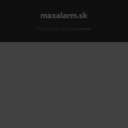
www.maxalarm.sk
EUROIN © 2026 | design by
antrepublic