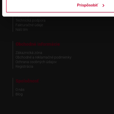
Prispôsobiť
Pobočka Bratislava
Pobočka Dubnica nad Váhom
Pobočka Košice
Technická podpora
Fakturačné údaje
Náš tím
Obchodné informácie
Zákaznická zóna
Obchodné a reklamačné podmienky
Ochrana osobných údajov
Registrácia
Spoločnosť
O nás
Blog