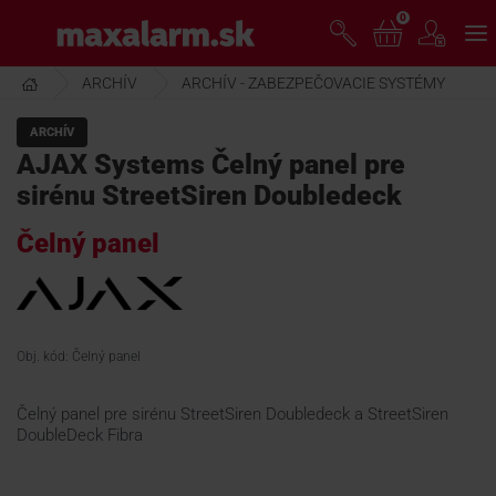
Prejsť
0
www.maxalarm.sk
k
hlavnému
obsahu
ARCHÍV
ARCHÍV - ZABEZPEČOVACIE SYSTÉMY
VOĽNÝ PREDAJ
ARCHÍV
AJAX Systems Čelný panel pre
AKCIA MESIACA
sirénu StreetSiren Doubledeck
Čelný panel
PRODUKTY
SPOLOČNOSŤ
Obj. kód: Čelný panel
ŠKOLENIE
Čelný panel pre sirénu StreetSiren Doubledeck a StreetSiren
DoubleDeck Fibra
PODPORA