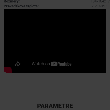
Rozmery:
184x184x1
Prevádzková teplota:
-25°+60°C
PARAMETRE