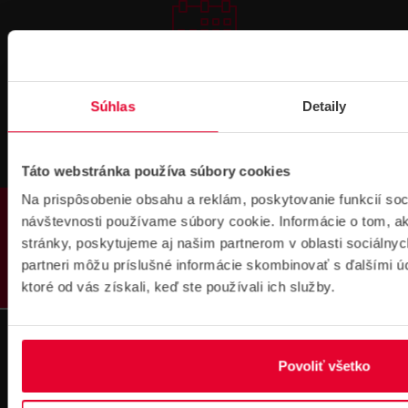
Prihlásenie
na školenie
Súhlas
Detaily
Táto webstránka používa súbory cookies
Na prispôsobenie obsahu a reklám, poskytovanie funkcií soc
PRODUKTY
návštevnosti používame súbory cookie. Informácie o tom, 
stránky, poskytujeme aj našim partnerom v oblasti sociálnych
Fakturačné údaje
partneri môžu príslušné informácie skombinovať s ďalšími úda
IČO: 36340804 | DIČ: 2021919658
ktoré od vás získali, keď ste používali ich služby.
IČ DPH: SK2021919658
IBAN : SK51 1100 0000 0029 4205 9929
zapísané v OR MS Bratislava III,
odd.: Sa, vl. č.: 7597/B
Povoliť všetko
Kontakt